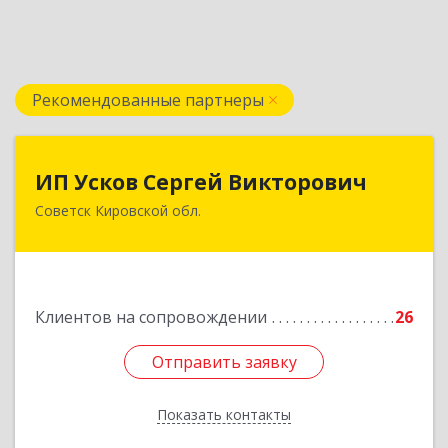
Рекомендованные партнеры
ИП Усков Сергей Викторович
ИП Усков Сергей Викторович
Советск Кировской обл.
613340, Кировская обл, Советск г, Дружбы ул,
дом № 29
Подробнее
Клиентов на сопровождении
26
Отправить заявку
Отправить заявку
Показать контакты
Назад