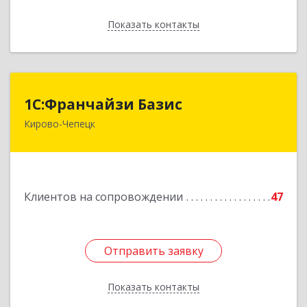
Показать контакты
Назад
1С:Франчайзи Базис
1С:Франчайзи Базис
Кирово-Чепецк
613044, Кировская обл, город Кирово-Чепецк
г.о., Кирово-Чепецк г, Школьная ул, дом № 2,
оф.323
Подробнее
Клиентов на сопровождении
47
Отправить заявку
Отправить заявку
Показать контакты
Назад