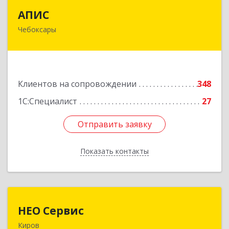
АПИС
АПИС
Чебоксары
428001, Чувашская Республика - Чувашия,
Чебоксары г, Максима Горького пр-кт, дом №
10, пом.9
Подробнее
Клиентов на сопровождении
348
1С:Специалист
27
Отправить заявку
Отправить заявку
Показать контакты
Назад
НЕО Сервис
НЕО Сервис
Киров
610045, Кировская обл, Киров г, Ульяновская