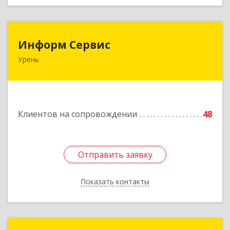
Информ Сервис
Информ Сервис
Урень
606800, Нижегородская обл, Уренский р-н,
Урень г, Ленина ул, дом № 95 А
Подробнее
Клиентов на сопровождении
48
Отправить заявку
Отправить заявку
Показать контакты
Назад