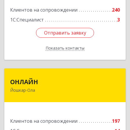
Подробнее
Клиентов на сопровождении
240
1С:Специалист
3
Отправить заявку
Отправить заявку
Показать контакты
Назад
ОНЛАЙН
ОНЛАЙН
Йошкар-Ола
424000, Марий Эл Респ, Йошкар-Ола г,
Комсомольская ул, дом № 132, пом.III
Подробнее
Клиентов на сопровождении
197