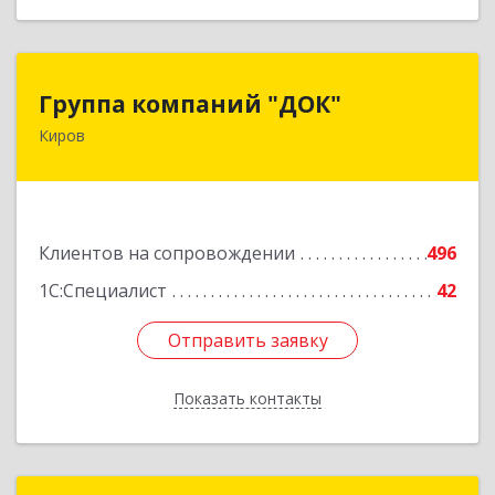
Группа компаний "ДОК"
Группа компаний "ДОК"
Киров
610017, Кировская обл, Киров г, Горького ул,
дом № 17
Подробнее
Клиентов на сопровождении
496
1С:Специалист
42
Отправить заявку
Отправить заявку
Показать контакты
Назад