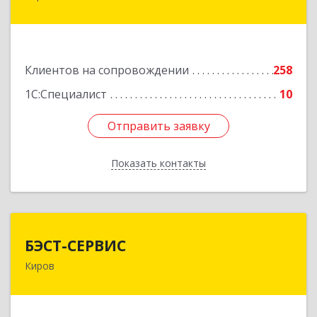
ул, дом № 36
Подробнее
Клиентов на сопровождении
258
1С:Специалист
10
Отправить заявку
Отправить заявку
Показать контакты
Назад
БЭСТ-СЕРВИС
БЭСТ-СЕРВИС
Киров
610045, Кировская обл, Киров г, Дмитрия
Козулева ул, дом № 2, корпус 1