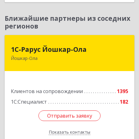
Ближайшие партнеры из соседних
регионов
1С-Рарус Йошкар-Ола
1С-Рарус Йошкар-Ола
Йошкар-Ола
424004, Марий Эл Респ, Йошкар-Ола г, Волкова
ул, дом № 68
Подробнее
Клиентов на сопровождении
1395
1С:Специалист
182
Отправить заявку
Отправить заявку
Показать контакты
Назад