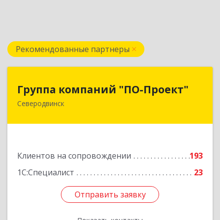
Рекомендованные партнеры
Группа компаний "ПО-Проект"
Группа компаний "ПО-Проект"
Северодвинск
164500, Архангельская обл, Северодвинск г,
Бойчука ул, дом № 3, оф.401
Подробнее
Клиентов на сопровождении
193
1С:Специалист
23
Отправить заявку
Отправить заявку