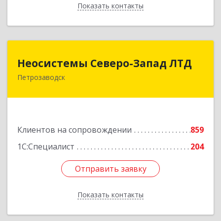
Показать контакты
Назад
Неосистемы Северо-Запад ЛТД
Неосистемы Северо-Запад ЛТД
Петрозаводск
185001, Карелия Респ, Петрозаводск г,
Первомайский (Первомайский р-н) пр-кт, дом
№ 54, пом.27
Подробнее
Клиентов на сопровождении
859
1С:Специалист
204
Отправить заявку
Отправить заявку
Показать контакты
Назад