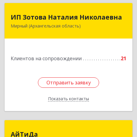
ИП Зотова Наталия Николаевна
ИП Зотова Наталия Николаевна
Мирный (Архангельская область)
164170, г.Мирный, Архангельской обл.,
ул.Советская, д.8, кв.80
Подробнее
Клиентов на сопровождении
21
Отправить заявку
Отправить заявку
Показать контакты
Назад
АйТиДа
АйТиДа