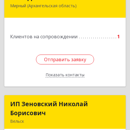
Мирный (Архангельская область)
164170, Архангельская обл, Мирный г,
Космонавтов ул, дом № 12, оф.55
Подробнее
Клиентов на сопровождении
1
Отправить заявку
Отправить заявку
Показать контакты
Назад
ИП Зеновский Николай
ИП Зеновский Николай
Борисович
Борисович
Вельск
165150, Архангельская обл, Вельский р-н,