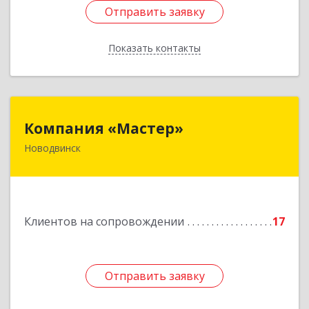
Отправить заявку
Отправить заявку
Показать контакты
Назад
Компания «Мастер»
Компания «Мастер»
Новодвинск
164902, Архангельская обл, Новодвинск г,
Космонавтов ул, дом № 6, пом.1
Подробнее
Клиентов на сопровождении
17
Отправить заявку
Отправить заявку