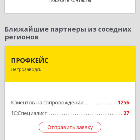
Показать контакты
Назад
Ближайшие партнеры из соседних
регионов
ПРОФКЕЙС
ПРОФКЕЙС
Петрозаводск
185035, Карелия Респ, Петрозаводск г, Красная
ул, дом № 10
Подробнее
Клиентов на сопровождении
1256
1С:Специалист
27
Отправить заявку
Отправить заявку