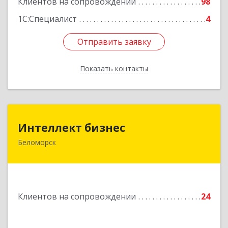
Клиентов на сопровождении
98
1С:Специалист
4
Отправить заявку
Отправить заявку
Показать контакты
Назад
Интеллект бизнес
Интеллект бизнес
Беломорск
г. Беломорск, Портовое шоссе, д.1
Подробнее
Клиентов на сопровождении
24