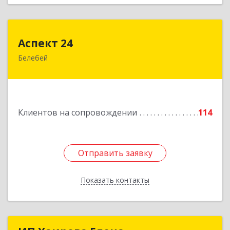
Аспект 24
Аспект 24
Белебей
452000, Башкортостан Респ, Белебей г, им
В.И.Ленина ул, дом № 23/1
Подробнее
Клиентов на сопровождении
114
Отправить заявку
Отправить заявку
Показать контакты
Назад