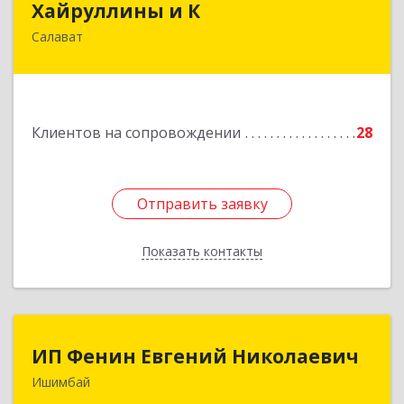
Хайруллины и К
Салават
453251, Башкортостан Респ, Салават г,
Островского ул, дом № 61
Подробнее
Клиентов на сопровождении
28
Отправить заявку
Отправить заявку
Показать контакты
Назад
ИП Фенин Евгений Николаевич
ИП Фенин Евгений Николаевич
Ишимбай
453211, Башкортостан Респ, Ишимбайский р-н,