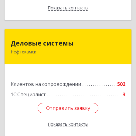
Показать контакты
Назад
Деловые системы
Деловые системы
Нефтекамск
452689, Башкортостан Респ, Нефтекамск г,
Ленина ул, дом № 47В, пом.3
Подробнее
Клиентов на сопровождении
502
1С:Специалист
3
Отправить заявку
Отправить заявку
Показать контакты
Назад