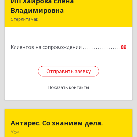
ИП Хаирова Елена
ИП Хаирова Елена
Владимировна
Владимировна
Стерлитамак
Подробнее
Клиентов на сопровождении
89
Отправить заявку
Отправить заявку
Показать контакты
Назад
Антарес. Со знанием дела.
Антарес. Со знанием дела.
Уфа
450054, Башкортостан Респ, Уфа г,