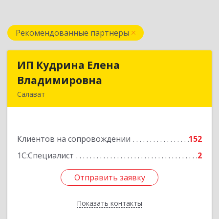
Рекомендованные партнеры
ИП Кудрина Елена
ИП Кудрина Елена
Владимировна
Владимировна
Салават
453265, Башкортостан Респ, Салават г,
Бекетова ул, дом № 10, кв.87
Клиентов на сопровождении
152
Подробнее
1С:Специалист
2
Отправить заявку
Отправить заявку
Показать контакты
Назад