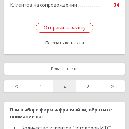
Клиентов на сопровождении
34
Подробнее
Отправить заявку
Отправить заявку
Показать контакты
Назад
Показать еще
<
>
1
2
3
При выборе фирмы-франчайзи, обратите
внимание на:
Количество клиентов (договоров ИТС)