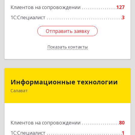
Клиентов на сопровождении
127
1С:Специалист
3
Отправить заявку
Отправить заявку
Показать контакты
Назад
Информационные технологии
Информационные технологии
Салават
453259, Башкортостан Респ, Салават г,
Северная ул, дом № 15, оф.108
Подробнее
Клиентов на сопровождении
80
1С:Специалист
1