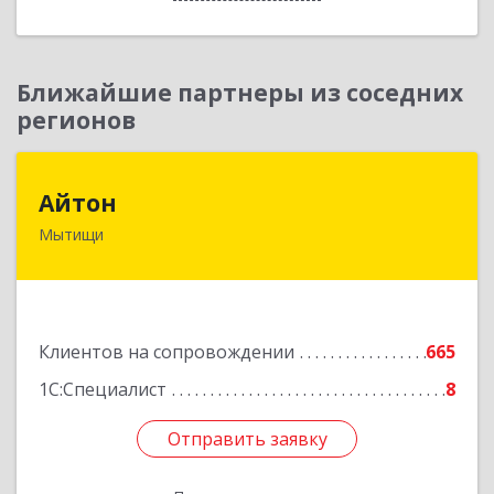
Ближайшие партнеры из соседних
регионов
Айтон
Айтон
Мытищи
141006, Московская обл, Мытищи г,
Олимпийский пр-кт, строение 10, пом.1А,8
Подробнее
Клиентов на сопровождении
665
1С:Специалист
8
Отправить заявку
Отправить заявку