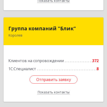
Показать контакты
Назад
Группа компаний "Блик"
Группа компаний "Блик"
Королев
141077, Московская обл, Королев г,
Октябрьский б-р, дом № 14
Подробнее
Клиентов на сопровождении
372
1С:Специалист
8
Отправить заявку
Отправить заявку
Показать контакты
Назад