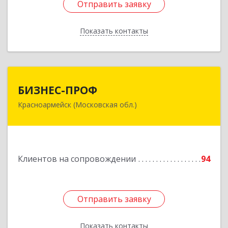
Отправить заявку
Отправить заявку
Показать контакты
Назад
БИЗНЕС-ПРОФ
БИЗНЕС-ПРОФ
Красноармейск (Московская обл.)
141290, Московская обл, Красноармейск г,
Чкалова ул, дом № 8, оф.7
Подробнее
Клиентов на сопровождении
94
Отправить заявку
Отправить заявку
Показать контакты
Назад