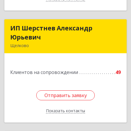
ИП Шерстнев Александр
ИП Шерстнев Александр
Юрьевич
Юрьевич
Щелково
141180, Московская обл, Щелковский р-н,
Загорянский дп, Кирова ул, дом № 28
Клиентов на сопровождении
49
Подробнее
Отправить заявку
Отправить заявку
Показать контакты
Назад