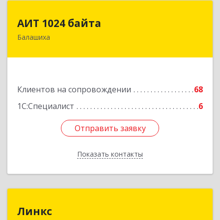
АИТ 1024 байта
АИТ 1024 байта
Балашиха
143909, Московская обл, Балашиха г, Солнечная
ул, дом № 23, кв.104
Подробнее
Клиентов на сопровождении
68
1С:Специалист
6
Отправить заявку
Отправить заявку
Показать контакты
Назад
Линкс
Линкс