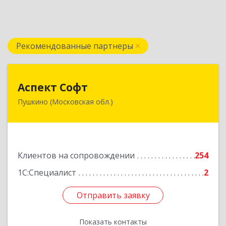
Рекомендованные партнеры
Аспект Софт
Аспект Софт
Пушкино (Московская обл.)
141205, Московская обл, Пушкинский р-н,
Пушкино г, Московский пр-кт, дом № 44, пом.4
Подробнее
Клиентов на сопровождении
254
1С:Специалист
2
Отправить заявку
Отправить заявку
Показать контакты
Назад