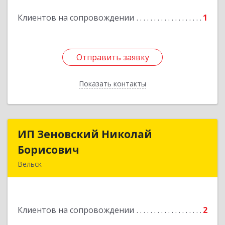
Клиентов на сопровождении
1
Подробнее
Отправить заявку
Отправить заявку
Показать контакты
Назад
ИП Зеновский Николай
ИП Зеновский Николай
Борисович
Борисович
Вельск
165150, Архангельская обл, Вельский р-н,
Лукинская д, Надежды ул, дом № 6
Клиентов на сопровождении
2
Подробнее