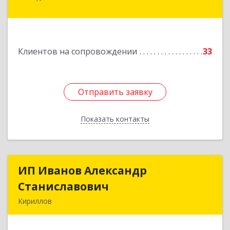
Димитрова ул, дом № 4а
Подробнее
Клиентов на сопровождении
33
Отправить заявку
Отправить заявку
Показать контакты
Назад
ИП Иванов Александр
ИП Иванов Александр
Станиславович
Станиславович
Кириллов
161100, Вологодская обл, Кирилловский р-н,
Кириллов г, Гагарина ул, дом № 126