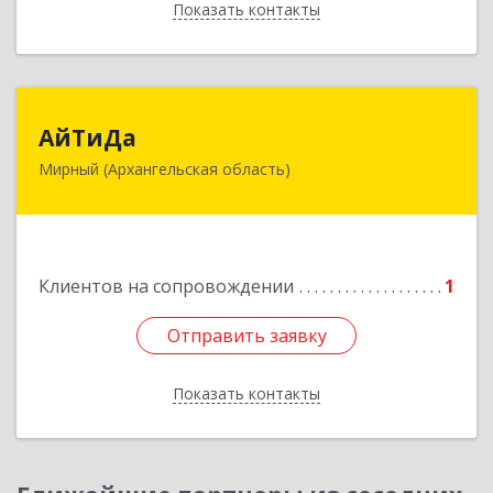
Показать контакты
Назад
АйТиДа
АйТиДа
Мирный (Архангельская область)
164170, Архангельская обл, Мирный г,
Космонавтов ул, дом № 12, оф.55
Подробнее
Клиентов на сопровождении
1
Отправить заявку
Отправить заявку
Показать контакты
Назад