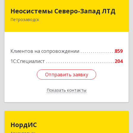
Неосистемы Северо-Запад ЛТД
Неосистемы Северо-Запад ЛТД
Петрозаводск
185001, Карелия Респ, Петрозаводск г,
Первомайский (Первомайский р-н) пр-кт, дом
№ 54, пом.27
Подробнее
Клиентов на сопровождении
859
1С:Специалист
204
Отправить заявку
Отправить заявку
Показать контакты
Назад
НордИС
НордИС