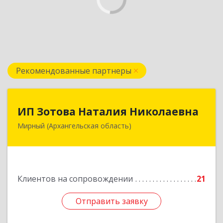
Рекомендованные партнеры
ИП Зотова Наталия Николаевна
ИП Зотова Наталия Николаевна
Мирный (Архангельская область)
164170, г.Мирный, Архангельской обл.,
ул.Советская, д.8, кв.80
Подробнее
Клиентов на сопровождении
21
Отправить заявку
Отправить заявку