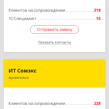
Подробнее
Клиентов на сопровождении
318
1С:Специалист
10
Отправить заявку
Отправить заявку
Показать контакты
Назад
ИТ Сомэкс
ИТ Сомэкс
Архангельск
163001, Архангельская обл, Архангельск г,
Советских Космонавтов пр-кт, дом № 176,
оф.13
Подробнее
Клиентов на сопровождении
228