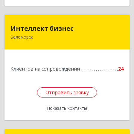
Интеллект бизнес
Интеллект бизнес
Беломорск
г. Беломорск, Портовое шоссе, д.1
Подробнее
Клиентов на сопровождении
24
Отправить заявку
Отправить заявку
Показать контакты
Назад