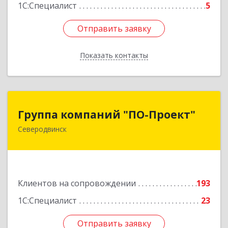
1С:Специалист
5
Отправить заявку
Отправить заявку
Показать контакты
Назад
Группа компаний "ПО-Проект"
Группа компаний "ПО-Проект"
Северодвинск
164500, Архангельская обл, Северодвинск г,
Бойчука ул, дом № 3, оф.401
Подробнее
Клиентов на сопровождении
193
1С:Специалист
23
Отправить заявку
Отправить заявку