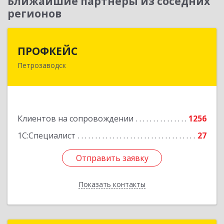
Ближайшие партнеры из соседних
регионов
ПРОФКЕЙС
ПРОФКЕЙС
Петрозаводск
185035, Карелия Респ, Петрозаводск г, Красная
ул, дом № 10
Подробнее
Клиентов на сопровождении
1256
1С:Специалист
27
Отправить заявку
Отправить заявку
Показать контакты
Назад