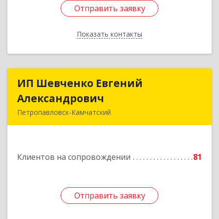
Отправить заявку
Отправить заявку
Показать контакты
Назад
ИП Шевченко Евгений
ИП Шевченко Евгений
Александрович
Александрович
Петропавловск-Камчатский
683010, Камчатский край, Петропавловск-
Камчатский г, Капитана Драбкина ул, дом № 14,
кв.3
Клиентов на сопровождении
81
Подробнее
Отправить заявку
Отправить заявку