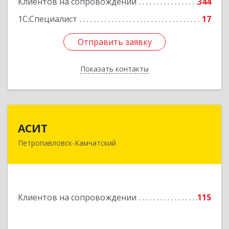
Клиентов на сопровождении
344
1С:Специалист
17
Отправить заявку
Отправить заявку
Показать контакты
Назад
АСИТ
АСИТ
Петропавловск-Камчатский
683031, Камчатский край, Петропавловск-
Камчатский г, Топоркова ул, дом № 9/8, офис
"С"
Подробнее
Клиентов на сопровождении
115