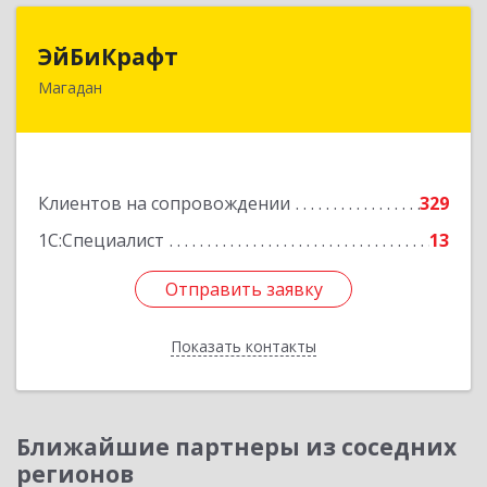
ЭйБиКрафт
ЭйБиКрафт
Магадан
685000, Магаданская обл, Магадан г, Полярная
ул, дом № 21А
Подробнее
Клиентов на сопровождении
329
1С:Специалист
13
Отправить заявку
Отправить заявку
Показать контакты
Назад
Ближайшие партнеры из соседних
регионов