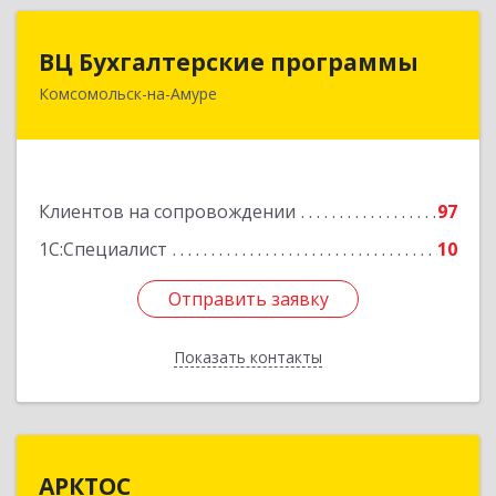
ВЦ Бухгалтерские программы
ВЦ Бухгалтерские программы
Комсомольск-на-Амуре
681000, Хабаровский край, Комсомольск-на-
Амуре г, Сидоренко ул, дом № 1А
Подробнее
Клиентов на сопровождении
97
1С:Специалист
10
Отправить заявку
Отправить заявку
Показать контакты
Назад
АРКТОС
АРКТОС