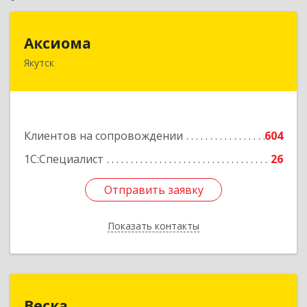
Аксиома
Аксиома
Якутск
677000, Саха /Якутия/ Респ, Якутск г, Чиряева
ул, дом № 1, кв.19
Подробнее
Клиентов на сопровождении
604
1С:Специалист
26
Отправить заявку
Отправить заявку
Показать контакты
Назад
Веска
Веска