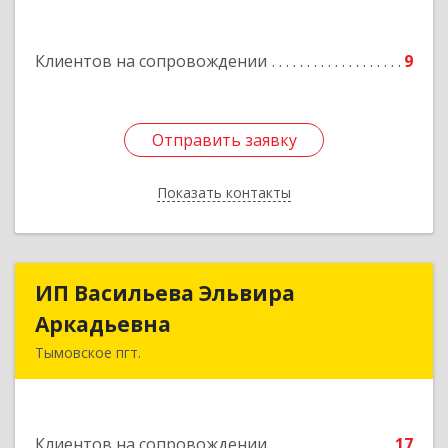
Подробнее
Клиентов на сопровождении
9
Отправить заявку
Отправить заявку
Показать контакты
Назад
ИП Васильева Эльвира
ИП Васильева Эльвира
Аркадьевна
Аркадьевна
Тымовское пгт.
694400, Сахалинская обл, Тымовский р-н,
Тымовское пгт, Красноармейская ул, дом № 34,
кв.9
Клиентов на сопровождении
17