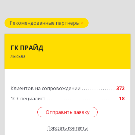
Рекомендованные партнеры
ГК ПРАЙД
ГК ПРАЙД
Лысьва
618909, Пермский край, Лысьва г, Репина ул,
дом № 41
Подробнее
Клиентов на сопровождении
372
1С:Специалист
18
Отправить заявку
Отправить заявку
Показать контакты
Назад