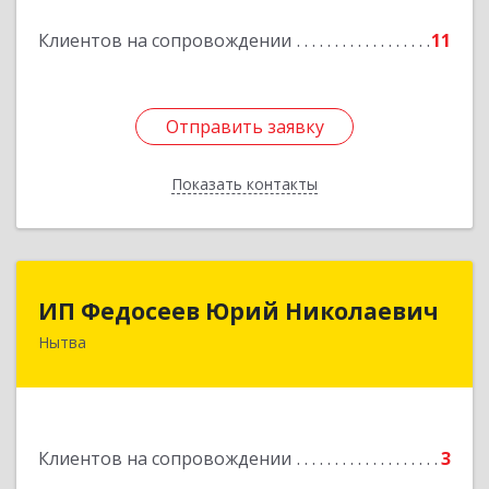
Клиентов на сопровождении
11
Отправить заявку
Отправить заявку
Показать контакты
Назад
ИП Федосеев Юрий Николаевич
ИП Федосеев Юрий Николаевич
Нытва
617000, Пермский край, Нытвенский р-н,
Нытва г, Ленина пр-кт, дом № 36 8
Подробнее
Клиентов на сопровождении
3