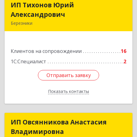
ИП Тихонов Юрий
ИП Тихонов Юрий
Александрович
Александрович
Березники
618400, Пермский край, Березники г, Карла
Маркса ул, дом № 48, оф.431
Клиентов на сопровождении
16
Подробнее
1С:Специалист
2
Отправить заявку
Отправить заявку
Показать контакты
Назад
ИП Овсянникова Анастасия
ИП Овсянникова Анастасия
Владимировна
Владимировна