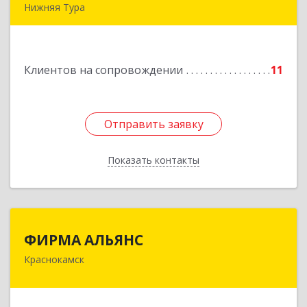
Нижняя Тура
624222, Свердловская обл, Нижняя Тура г,
Машиностроителей ул, дом № 7, кв.30
Клиентов на сопровождении
11
Подробнее
Отправить заявку
Отправить заявку
Показать контакты
Назад
ФИРМА АЛЬЯНС
ФИРМА АЛЬЯНС
Краснокамск
Подробнее