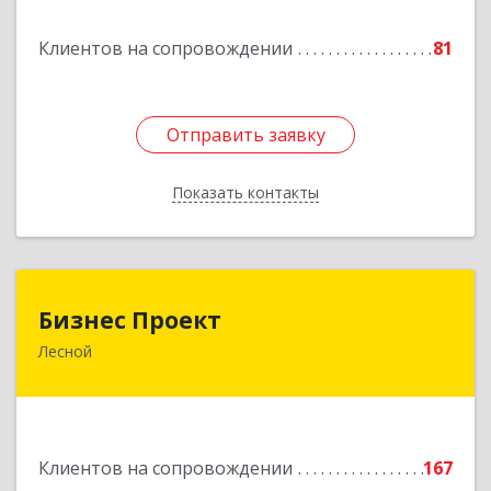
Подробнее
Клиентов на сопровождении
81
Отправить заявку
Отправить заявку
Показать контакты
Назад
Бизнес Проект
Бизнес Проект
Лесной
624200, Свердловская обл, Лесной г, Сиротина
ул, дом № 11
Подробнее
Клиентов на сопровождении
167