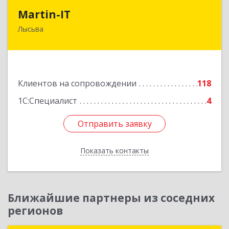
Martin-IT
Martin-IT
Лысьва
618900, Пермский край, Лысьва г, Смышляева
ул, дом № 36, этаж 3, оф.7
Подробнее
Клиентов на сопровождении
118
1С:Специалист
4
Отправить заявку
Отправить заявку
Показать контакты
Назад
Ближайшие партнеры из соседних
регионов