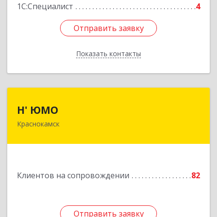
1С:Специалист
4
Отправить заявку
Отправить заявку
Показать контакты
Назад
Н' ЮМО
Н' ЮМО
Краснокамск
617060, Пермский край, Краснокамский р-н,
Краснокамск г, Большевистская ул, дом № 38,
оф.3
Подробнее
Клиентов на сопровождении
82
Отправить заявку
Отправить заявку