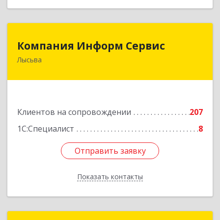
Компания Информ Сервис
Компания Информ Сервис
Лысьва
618909, Пермский край, Лысьва г, Металлистов
ул, дом № 3, оф.535
Подробнее
Клиентов на сопровождении
207
1С:Специалист
8
Отправить заявку
Отправить заявку
Показать контакты
Назад