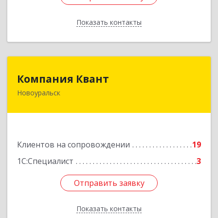
Показать контакты
Назад
Компания Квант
Компания Квант
Новоуральск
624130, Свердловская обл, Новоуральск г,
Автозаводская ул, дом № 11, кв.3
Подробнее
Клиентов на сопровождении
19
1С:Специалист
3
Отправить заявку
Отправить заявку
Показать контакты
Назад