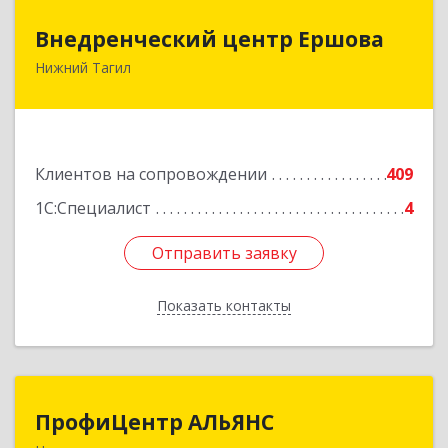
Внедренческий центр Ершова
Внедренческий центр Ершова
Нижний Тагил
622030, Свердловская обл, Нижний Тагил г,
Черноисточинское ш, дом № 58А, оф.6
Подробнее
Клиентов на сопровождении
409
1С:Специалист
4
Отправить заявку
Отправить заявку
Показать контакты
Назад
ПрофиЦентр АЛЬЯНС
ПрофиЦентр АЛЬЯНС