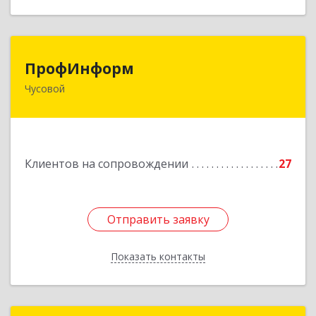
ПрофИнформ
ПрофИнформ
Чусовой
618204, Пермский край, г.о. Чусовской, Чусовой
г, Коммунистическая ул, дом № 8, оф.24
Подробнее
Клиентов на сопровождении
27
Отправить заявку
Отправить заявку
Показать контакты
Назад