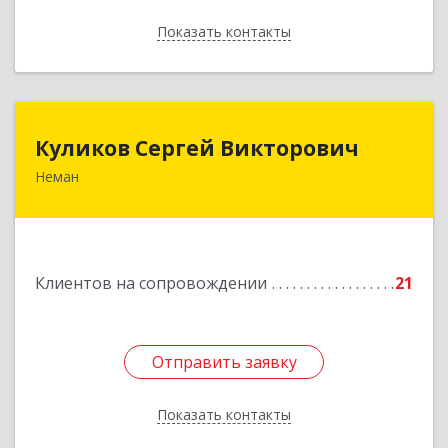
Показать контакты
Назад
Куликов Сергей Викторович
Куликов Сергей Викторович
Неман
238710, Калининградская обл, Неман г,
Красноармейская ул, дом № 8, кв.60
Подробнее
Клиентов на сопровождении
21
Отправить заявку
Отправить заявку
Показать контакты
Назад