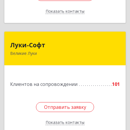
Показать контакты
Назад
Луки-Софт
Луки-Софт
Великие Луки
182113, Псковская обл, Великие Луки г,
Октябрьский пр-кт, дом № 56А, оф.2
Подробнее
Клиентов на сопровождении
101
Отправить заявку
Отправить заявку
Показать контакты
Назад