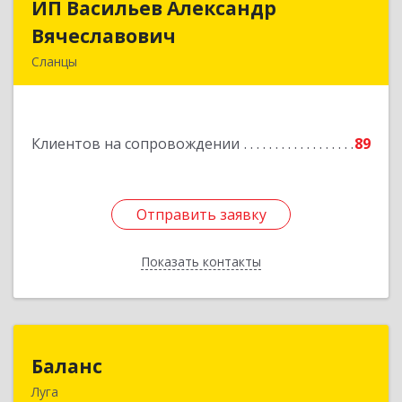
ИП Васильев Александр
ИП Васильев Александр
Вячеславович
Вячеславович
Сланцы
Ленинградская обл, Сланцы г, Спортивная ул,
дом № 2
Клиентов на сопровождении
89
Подробнее
Отправить заявку
Отправить заявку
Показать контакты
Назад
Баланс
Баланс
Луга
188230, Ленинградская обл, Луга г, Урицкого