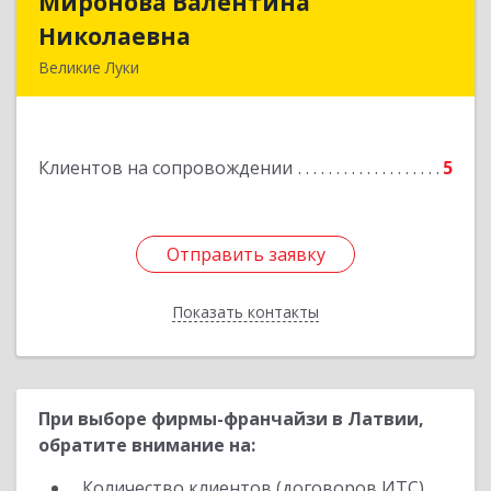
Миронова Валентина
Миронова Валентина
Николаевна
Николаевна
Великие Луки
Подробнее
Клиентов на сопровождении
5
Отправить заявку
Отправить заявку
Показать контакты
Назад
При выборе фирмы-франчайзи в Латвии,
обратите внимание на:
Количество клиентов (договоров ИТС)