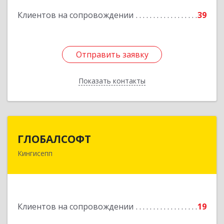
Подробнее
Клиентов на сопровождении
39
Отправить заявку
Отправить заявку
Показать контакты
Назад
ГЛОБАЛСОФТ
ГЛОБАЛСОФТ
Кингисепп
188485, Ленинградская обл, Кингисеппский р-н,
Кингисепп г, Красногвардейская ул, дом № 6/13
Подробнее
Клиентов на сопровождении
19