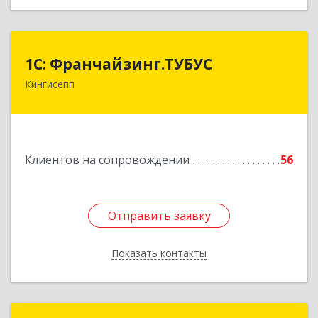
1С: Франчайзинг.ТУБУС
1С: Франчайзинг.ТУБУС
Кингисепп
Подробнее
Клиентов на сопровождении
56
Отправить заявку
Отправить заявку
Показать контакты
Назад