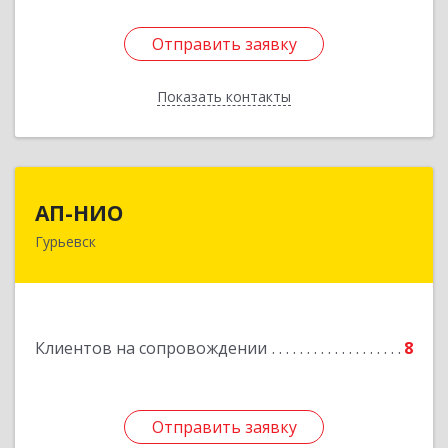
Отправить заявку
Отправить заявку
Показать контакты
Назад
АП-НИО
АП-НИО
Гурьевск
238300 Калининградская обл, Гурьевск г,
Советская ул, дом № 22, кв. № 26
Подробнее
Клиентов на сопровождении
8
Отправить заявку
Отправить заявку