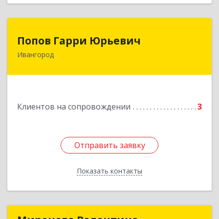
Попов Гарри Юрьевич
Попов Гарри Юрьевич
Ивангород
Подробнее
Клиентов на сопровождении
3
Отправить заявку
Отправить заявку
Показать контакты
Назад