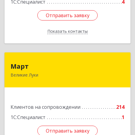
1С:Специалист
4
Отправить заявку
Отправить заявку
Показать контакты
Назад
Март
Март
Великие Луки
182113, Псковская обл, Великие Луки г,
Ботвина ул, дом № 17 А, пом.1003
Подробнее
Клиентов на сопровождении
214
1С:Специалист
1
Отправить заявку
Отправить заявку