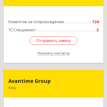
Подробнее
Клиентов на сопровождении
124
1С:Специалист
2
Отправить заявку
Отправить заявку
Показать контакты
Назад
Avantime Group
Avantime Group
Рига
Asites 4, Riga, LV-1004
Подробнее