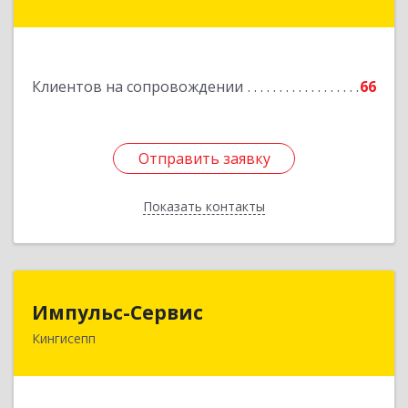
пр-кт, дом № 77а
Подробнее
Клиентов на сопровождении
66
Отправить заявку
Отправить заявку
Показать контакты
Назад
Импульс-Сервис
Импульс-Сервис
Кингисепп
188480, Ленинградская обл, Кингисеппский р-н,
Кингисепп г, Воровского ул, дом № 40/15