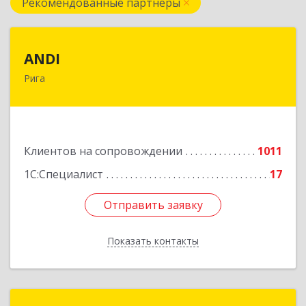
Рекомендованные партнеры
ANDI
ANDI
Рига
LV1006, Рига, ул. Дзербенес, 14 офис 600
Подробнее
Клиентов на сопровождении
1011
1С:Специалист
17
Отправить заявку
Отправить заявку
Показать контакты
Назад