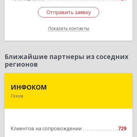
Отправить заявку
Отправить заявку
Показать контакты
Назад
Ближайшие партнеры из соседних
регионов
ИНФОКОМ
ИНФОКОМ
Псков
180000, Псковская обл, Псков г, Советская ул,
дом № 42г
Подробнее
Клиентов на сопровождении
729