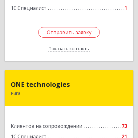
1С:Специалист
1
Отправить заявку
Отправить заявку
Показать контакты
Назад
ONE technologies
ONE technologies
Рига
Рига, ул. Элизабетес д.22 - 26А
Подробнее
Клиентов на сопровождении
73
1С:Специалист
21