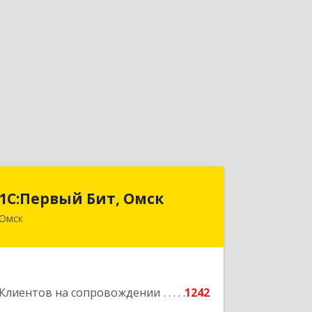
1С:Первый Бит, Омск
1С:Первый Бит, Омск
Омск
644099, Омская обл, Омск г, Гагарина
ул, дом № 14, оф.208
Подробнее
Клиентов на сопровождении
1242