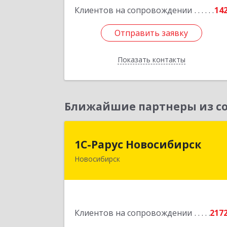
Клиентов на сопровождении
14
Подробне
Отправить заявку
Отправить заявку
Показать контакты
Назад
Ближайшие партнеры из со
1С-Рарус Новосибирс
1С-Рарус Новосибирск
Новосибирск
630015, Новосибирская обл
Новосибирск г, Планетная ул, дом 
30,производственный корпус 2Б
пом.5
Клиентов на сопровождении
217
Подробне