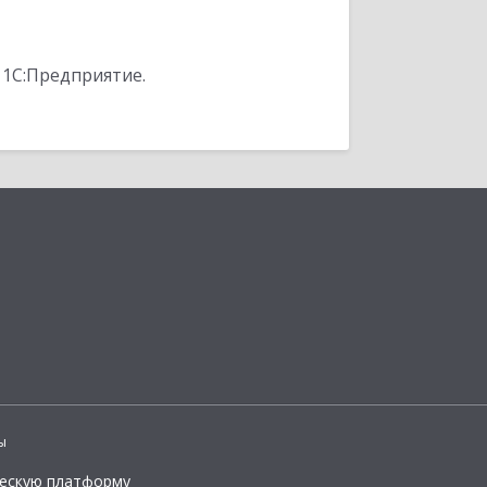
 1С:Предприятие.
ы
ческую платформу