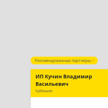
Рекомендованные партнеры
ИП Кучин Владимир
ИП Кучин Владими
Васильевич
Васильеви
Куйбышев
632387, Новосибирская обл
Куйбышев г, Тургенева ул, дом № 