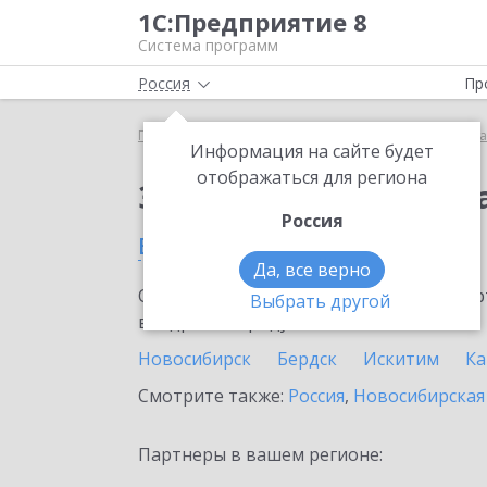
1С:Предприятие 8
Система программ
Россия
Пр
Главная
Сервисы ИТС
Премиальная поддержка
Информация на сайте будет
отображаться для региона
Заказать Премиальн
Россия
в Куйбышеве
Да, все верно
Ознакомьтесь с информационными карт
Выбрать другой
внедрение продукта.
Новосибирск
Бердск
Искитим
Ка
Смотрите также:
Россия
,
Новосибирская
Партнеры в вашем регионе: