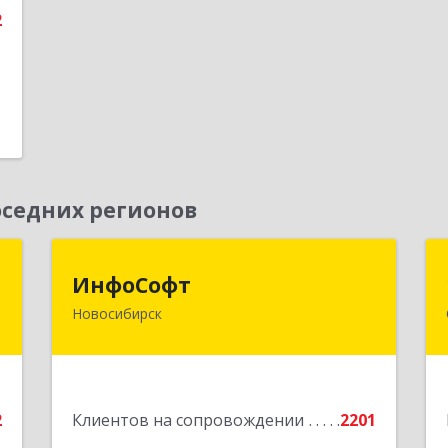
2
е
седних регионов
к
ИнфоСофт
ИнфоСофт
Новосибирск
,
630091, Новосибирская обл,
№
Новосибирск г, Крылова ул, дом № 31
,
а
Подробнее
2
Клиентов на сопровождении
2201
е