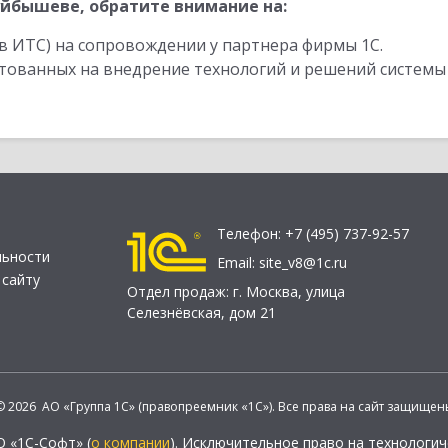
йбышеве, обратите внимание на:
в ИТС) на сопровождении у партнера фирмы 1С.
стованных на внедрение технологий и решений системы
Телефон:
+7 (495) 737-92-57
льности
Email:
site_v8@1c.ru
 сайту
Отдел продаж:
г. Москва
,
улица
Селезнёвская, дом 21
© 2026 АО «Группа 1С» (правопреемник «1С»). Все права на сайт защищен
О «1С-Софт» (
о компании
). Исключительное право на технологи