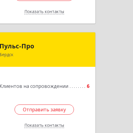
Показать контакты
Назад
Пульс-Про
Пульс-Про
Бердск
633010, Новосибирская обл, Бердск,
Ленина, дом № 89/8, оф.509
Подробнее
Клиентов на сопровождении
6
Отправить заявку
Отправить заявку
Показать контакты
Назад