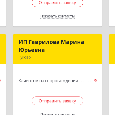
Отправить заявку
Отправить заявку
Показать контакты
Назад
м
ИП Гаврилова Марина
ИП Гаврилова Марина
Юрьевна
Юрьевна
,
Гуково
2
Подробнее
е
9
Клиентов на сопровождении
9
Отправить заявку
Отправить заявку
Показать контакты
Назад