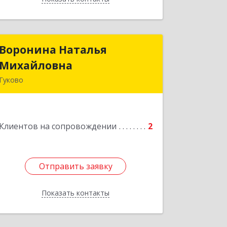
Воронина Наталья
Воронина Наталья
Михайловна
Михайловна
Гуково
Подробнее
Клиентов на сопровождении
2
Отправить заявку
Отправить заявку
Показать контакты
Назад