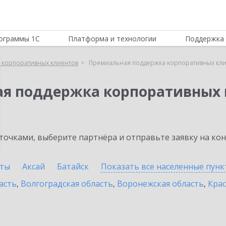
ограммы 1С
Платформа и технологии
Поддержка 
 корпоративных клиентов
Премиальная поддержка корпоративных кли
ая поддержка корпоративных 
очками, выберите партнёра и отправьте заявку на ко
ты
Аксай
Батайск
Показать все населенные
пунк
асть
,
Волгоградская область
,
Воронежская область
,
Крас