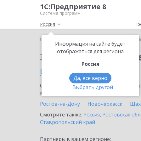
1С:Предприятие 8
Система программ
Россия
Пр
Главная
Сервисы ИТС
Премиальная поддержка
Информация на сайте будет
отображаться для региона
Заказать Премиальн
Россия
в Красном Сулине
Да, все верно
Ознакомьтесь с информационными карт
Выбрать другой
внедрение продукта.
Ростов-на-Дону
Новочеркасск
Шах
Смотрите также:
Россия
,
Ростовская обл
Ставропольский край
Партнеры в вашем регионе: