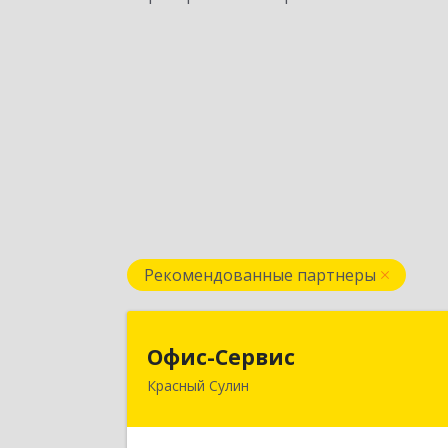
Рекомендованные партнеры
Офис-Серви
Офис-Сервис
Красный Сулин
346350, Ростовская обл, р-
Красносулинский, Красный Сулин г
Заводская ул, дом № 