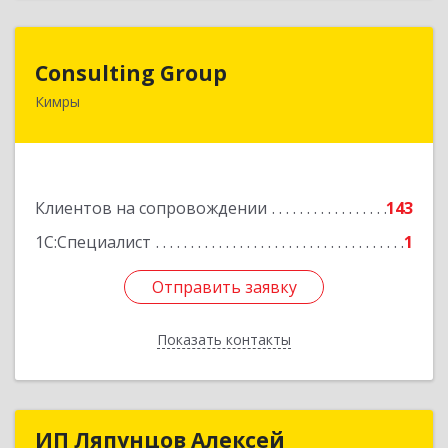
Consulting Group
Consulting Group
Кимры
171507, Тверская обл, Кимры г, Малая Садовая
ул, дом № 46
Подробнее
Клиентов на сопровождении
143
1С:Специалист
1
Отправить заявку
Отправить заявку
Показать контакты
Назад
ИП Ляпунцов Алексей
ИП Ляпунцов Алексей