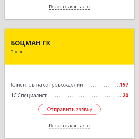
Показать контакты
Назад
БОЦМАН ГК
БОЦМАН ГК
Тверь
170100, Тверская обл, Тверь г, Лидии
Базановой ул, дом № 20, кв.X
Подробнее
Клиентов на сопровождении
157
1С:Специалист
20
Отправить заявку
Отправить заявку
Показать контакты
Назад