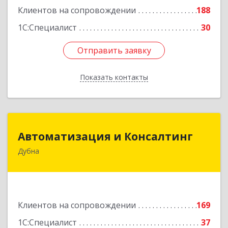
Клиентов на сопровождении
188
1С:Специалист
30
Отправить заявку
Отправить заявку
Показать контакты
Назад
Автоматизация и Консалтинг
Автоматизация и Консалтинг
Дубна
141983, Московская обл, г.о.Дубна, Дубна г,
Программистов ул, дом № 4, строение 4, оф.306
Подробнее
Клиентов на сопровождении
169
1С:Специалист
37