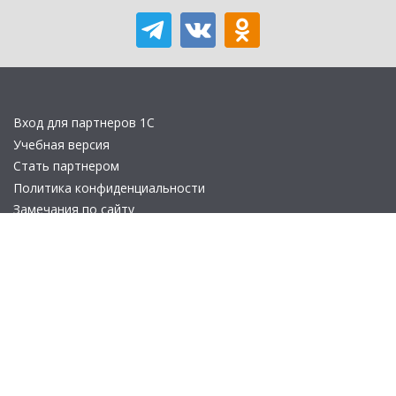
Вход для партнеров 1С
Учебная версия
Стать партнером
Политика конфиденциальности
Замечания по сайту
Другие сайты
Телефон:
+7 (495) 737-92-57
Email:
site_v8@1c.ru
Отдел продаж:
г. Москва
,
улица Селезнёвская, дом 21