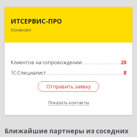
ИТСЕРВИС-ПРО
ИТСЕРВИС-ПРО
Конаково
171252, Тверская обл, Конаковский р-н,
Конаково г, Учебная ул, дом № 17, оф.35
Подробнее
Клиентов на сопровождении
20
1С:Специалист
8
Отправить заявку
Отправить заявку
Показать контакты
Назад
Ближайшие партнеры из соседних