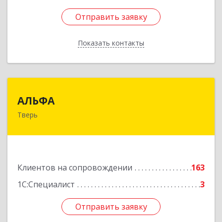
Отправить заявку
Отправить заявку
Показать контакты
Назад
АЛЬФА
АЛЬФА
Тверь
170002, Тверская обл, Тверь г, Чайковского пр-
кт, дом № 19а, оф.400
Подробнее
Клиентов на сопровождении
163
1С:Специалист
3
Отправить заявку
Отправить заявку