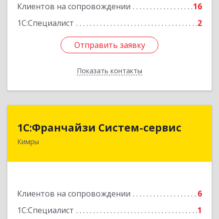
Клиентов на сопровождении
16
1С:Специалист
2
Отправить заявку
Отправить заявку
Показать контакты
Назад
1С:Франчайзи Систем-сервис
1С:Франчайзи Систем-сервис
Кимры
171506, Тверская обл, Кимры г, Карла
Либкнехта ул, дом № 25
Подробнее
Клиентов на сопровождении
6
1С:Специалист
1