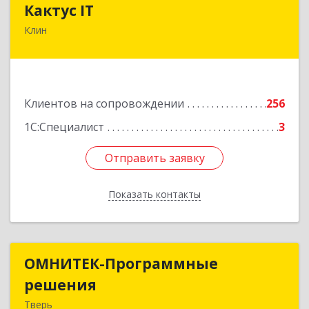
Кактус IT
Клин
141607, Московская обл, г.о.Клин, Клин г,
Дзержинского ул, дом № 22, пом.1А
Подробнее
Клиентов на сопровождении
256
1С:Специалист
3
Отправить заявку
Отправить заявку
Показать контакты
Назад
ОМНИТЕК-Программные
ОМНИТЕК-Программные
решения
решения
Тверь