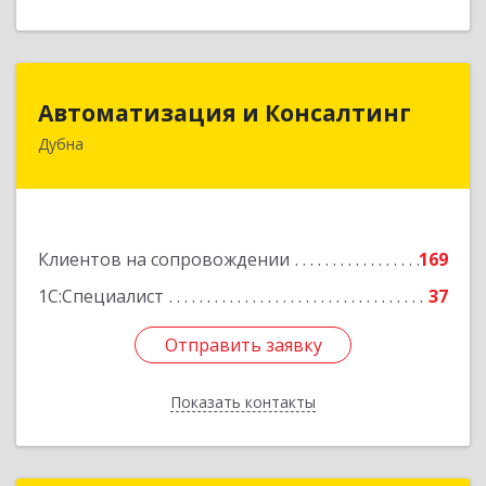
Автоматизация и Консалтинг
Автоматизация и Консалтинг
Дубна
141983, Московская обл, г.о.Дубна, Дубна г,
Программистов ул, дом № 4, строение 4, оф.306
Подробнее
Клиентов на сопровождении
169
1С:Специалист
37
Отправить заявку
Отправить заявку
Показать контакты
Назад