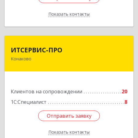
Показать контакты
Назад
ИТСЕРВИС-ПРО
ИТСЕРВИС-ПРО
Конаково
171252, Тверская обл, Конаковский р-н,
Конаково г, Учебная ул, дом № 17, оф.35
Подробнее
Клиентов на сопровождении
20
1С:Специалист
8
Отправить заявку
Отправить заявку
Показать контакты
Назад