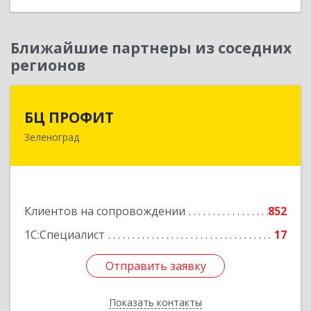
Ближайшие партнеры из соседних
регионов
БЦ ПРОФИТ
БЦ ПРОФИТ
Зеленоград
124482, Москва г, Зеленоград г, корпус 340,
этаж 1, пом.Х, ком.1-5
Подробнее
Клиентов на сопровождении
852
1С:Специалист
17
Отправить заявку
Отправить заявку
Показать контакты
Назад