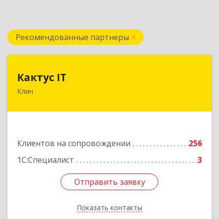
Рекомендованные партнеры
Кактус IT
Кактус IT
Клин
141607, Московская обл, г.о.Клин, Клин г,
Дзержинского ул, дом № 22, пом.1А
Подробнее
Клиентов на сопровождении
256
1С:Специалист
3
Отправить заявку
Отправить заявку
Показать контакты
Назад