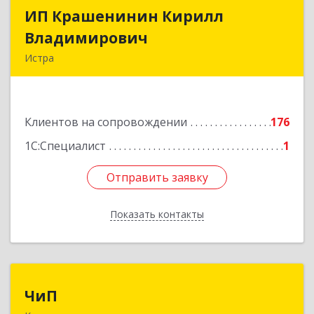
ИП Крашенинин Кирилл
ИП Крашенинин Кирилл
Владимирович
Владимирович
Истра
143500, Московская обл, Истра г, 9
Гвардейской Дивизии ул, дом № 62, корпус В,
кв.68
Клиентов на сопровождении
176
Подробнее
1С:Специалист
1
Отправить заявку
Отправить заявку
Показать контакты
Назад
ЧиП
ЧиП