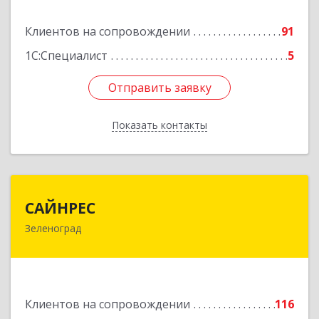
Подробнее
Клиентов на сопровождении
91
1С:Специалист
5
Отправить заявку
Отправить заявку
Показать контакты
Назад
САЙНРЕС
САЙНРЕС
Зеленоград
124365, Москва г, Зеленоград г, корпус 2307А,
кв.37
Подробнее
Клиентов на сопровождении
116