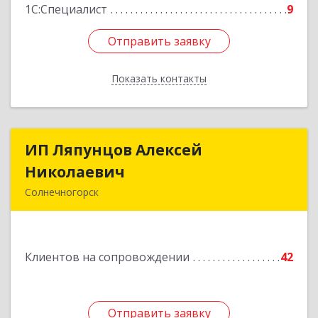
1С:Специалист
9
Отправить заявку
Отправить заявку
Показать контакты
Назад
ИП Ляпунцов Алексей
ИП Ляпунцов Алексей
Николаевич
Николаевич
Солнечногорск
Подробнее
Клиентов на сопровождении
42
Отправить заявку
Отправить заявку