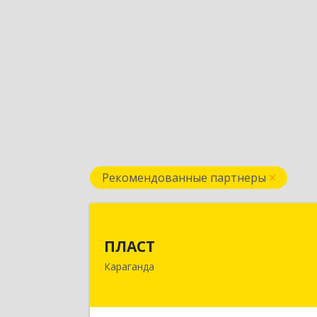
Рекомендованные партнеры
ПЛАС
ПЛАСТ
100009,Казахстан,г.Караганда
Караганда
ул.Кривогуза, д.33/
Подробне