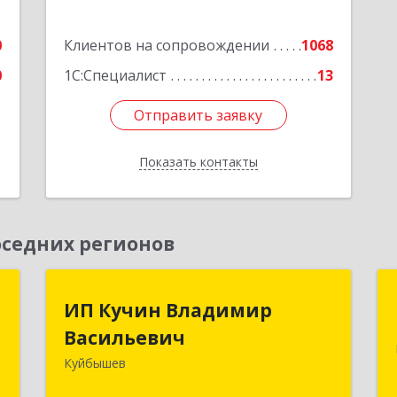
0
Клиентов на сопровождении
1068
0
1С:Специалист
13
Отправить заявку
Отправить заявку
Показать контакты
Назад
седних регионов
к
ИП Кучин Владимир
ИП Кучин Владимир
Васильевич
Васильевич
а
8
Куйбышев
632387, Новосибирская обл,
Куйбышев г, Тургенева ул, дом № 4