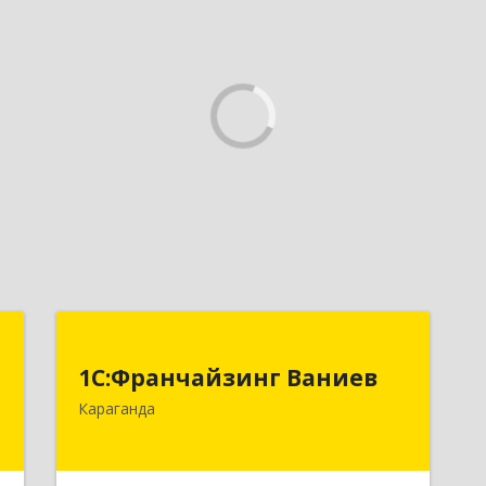
Т
1С:Франчайзинг Ваниев
1С:Франчайзинг Ваниев
,
100009 Республика Казахстан, г.
Караганда
1
Караганда, ул. Комиссарова 34-2
е
Подробнее