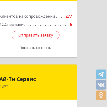
Подробнее
Клиентов на сопровождении
277
1С:Специалист
6
Отправить заявку
Отправить заявку
Показать контакты
Назад
Ай-Ти Сервис
Ай-Ти Сервис
640032, Курганская обл, г.о. Город
Курган
Курган, Курган г, Бажова ул, дом № 49,
оф.304
Подробнее