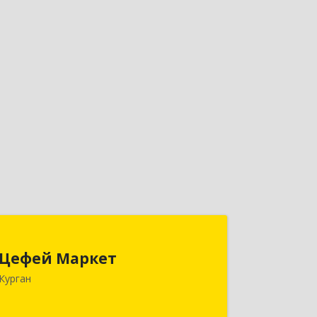
Цефей Маркет
Цефей Маркет
640002, Курганская обл, Курган г,
Курган
М.Горького ул, дом № 35/1