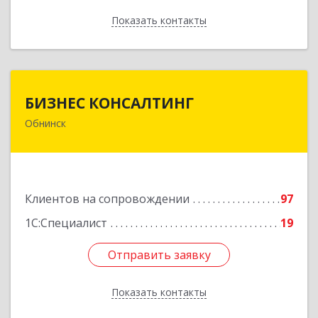
Показать контакты
Назад
БИЗНЕС КОНСАЛТИНГ
БИЗНЕС КОНСАЛТИНГ
Обнинск
249032, Калужская обл, Обнинск г, Курчатова ул,
дом № 27/2, пом.281
Подробнее
Клиентов на сопровождении
97
1С:Специалист
19
Отправить заявку
Отправить заявку
Показать контакты
Назад