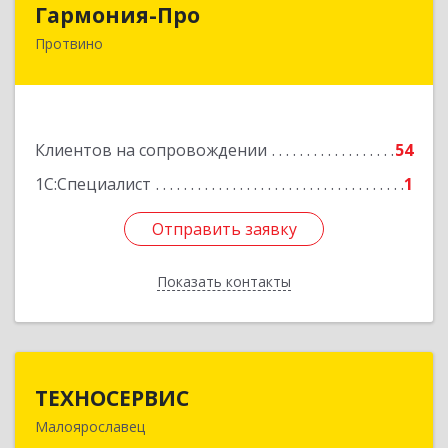
Гармония-Про
Протвино
142280, Московская обл, Протвино г, Ленина
ул, дом № 18, кв.198
Подробнее
Клиентов на сопровождении
54
1С:Специалист
1
Отправить заявку
Отправить заявку
Показать контакты
Назад
ТЕХНОСЕРВИС
ТЕХНОСЕРВИС
Малоярославец
249094, Калужская обл, Малоярославецкий р-н,