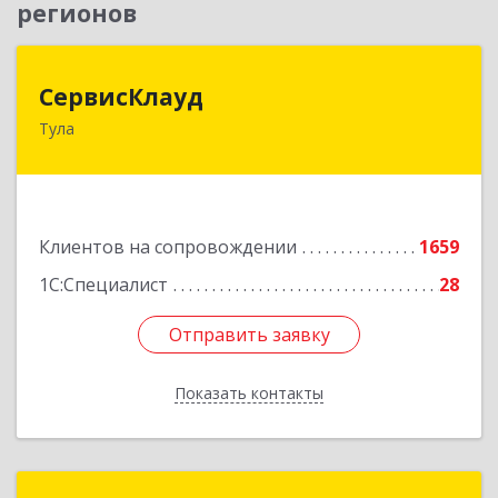
регионов
СервисКлауд
СервисКлауд
Тула
300028, Тульская обл, Тула г, Болдина ул, дом №
98, оф.545
Подробнее
Клиентов на сопровождении
1659
1С:Специалист
28
Отправить заявку
Отправить заявку
Показать контакты
Назад