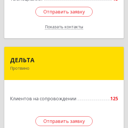
Отправить заявку
Отправить заявку
Показать контакты
Назад
ДЕЛЬТА
ДЕЛЬТА
Протвино
142281, Московская обл, Протвино г,
Кременковское ш, дом № 9А
Подробнее
Клиентов на сопровождении
125
Отправить заявку
Отправить заявку