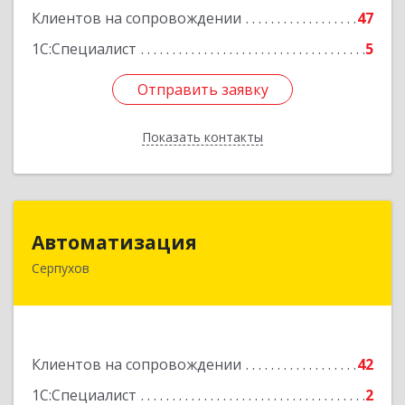
Клиентов на сопровождении
47
1С:Специалист
5
Отправить заявку
Отправить заявку
Показать контакты
Назад
Автоматизация
Автоматизация
Серпухов
142205, Московская обл, Серпухов г,
Комсомольская ул, дом № 4а, кв.136
Подробнее
Клиентов на сопровождении
42
1С:Специалист
2