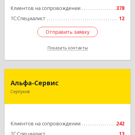
Клиентов на сопровождении
378
1С:Специалист
12
Отправить заявку
Отправить заявку
Показать контакты
Назад
Альфа-Сервис
Альфа-Сервис
Серпухов
142200, Московская обл, Серпухов г,
Красноармейская ул, дом № 35/60
Подробнее
Клиентов на сопровождении
242
1С:Специалист
13