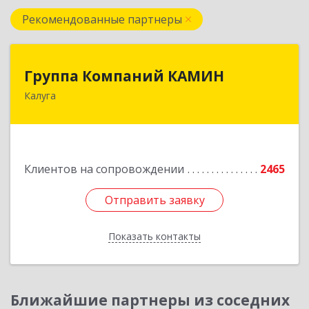
Рекомендованные партнеры
Группа Компаний КАМИН
Группа Компаний КАМИН
Калуга
248023, Калужская обл, Калуга г, Теренинский
пер, дом № 6, оф.403
Подробнее
Клиентов на сопровождении
2465
Отправить заявку
Отправить заявку
Показать контакты
Назад
Ближайшие партнеры из соседних