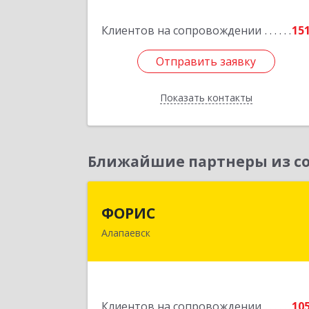
Клиентов на сопровождении
15
Подробне
Отправить заявку
Отправить заявку
Показать контакты
Назад
Ближайшие партнеры из со
ФОРИ
ФОРИС
Алапаевск
624601, Свердловская обл, Алапаевс
г, Ленина ул, дом № 
Подробне
Клиентов на сопровождении
10