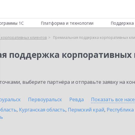
ограммы 1С
Платформа и технологии
Поддержка 
 корпоративных клиентов
Премиальная поддержка корпоративных кли
ая поддержка корпоративных 
очками, выберите партнёра и отправьте заявку на ко
оуральск
Первоуральск
Ревда
Показать все нас
область
,
Курганская область
,
Пермский край
,
Республика
ть