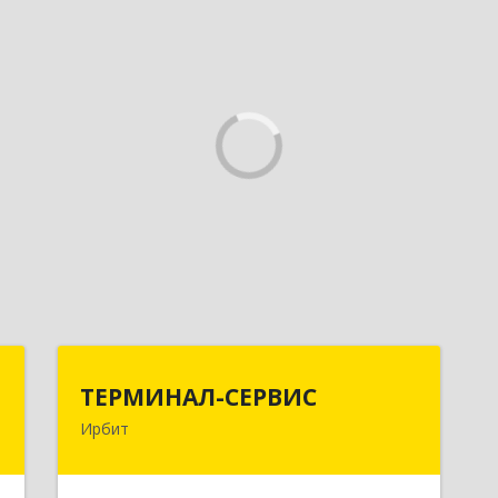
и
ТЕРМИНАЛ-СЕРВИС
ТЕРМИНАЛ-СЕРВИС
а
Ирбит
623850, Свердловская обл, Ирбит г,
Пролетарская ул, дом № 7
,
8