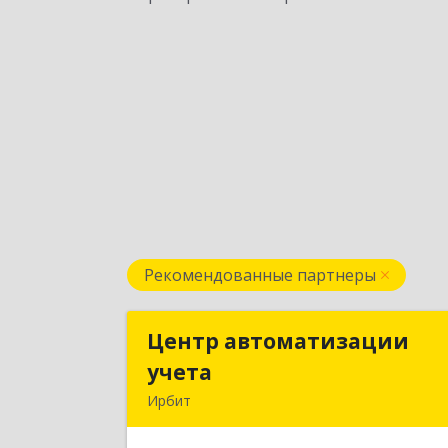
Рекомендованные партнеры
Центр автоматизации
Центр автоматизаци
учета
учет
Ирбит
623854, Свердловская обл, Ирбит г
Маршала Жукова ул, дом № 3, кв.2