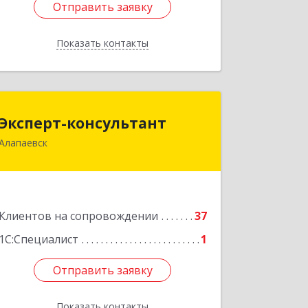
Отправить заявку
Отправить заявку
Показать контакты
Назад
Эксперт-консультант
Эксперт-консультант
Алапаевск
624600, Свердловская обл, Алапаевск
г, Братьев Смольниковых ул, дом №
34-18
Подробнее
Клиентов на сопровождении
37
1С:Специалист
1
Отправить заявку
Отправить заявку
Показать контакты
Назад