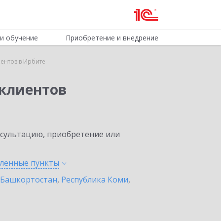
и обучение
Приобретение и внедрение
ентов в Ирбите
клиентов
нсультацию, приобретение или
еленные
пункты
 Башкортостан
,
Республика Коми
,