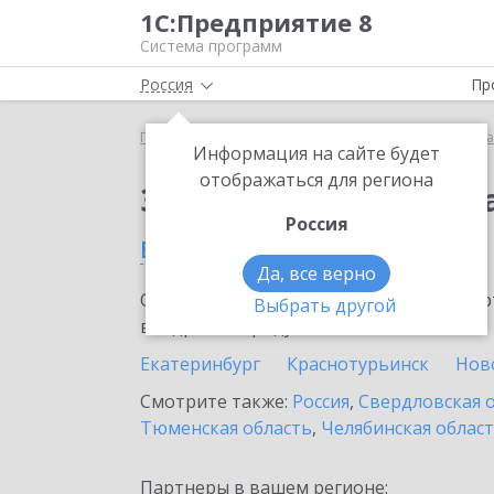
1С:Предприятие 8
Система программ
Россия
Пр
Главная
Сервисы ИТС
Премиальная поддержка
Информация на сайте будет
отображаться для региона
Заказать Премиальн
Россия
в Ирбите
Да, все верно
Ознакомьтесь с информационными карт
Выбрать другой
внедрение продукта.
Екатеринбург
Краснотурьинск
Нов
Смотрите также:
Россия
,
Свердловская 
Тюменская область
,
Челябинская облас
Партнеры в вашем регионе: