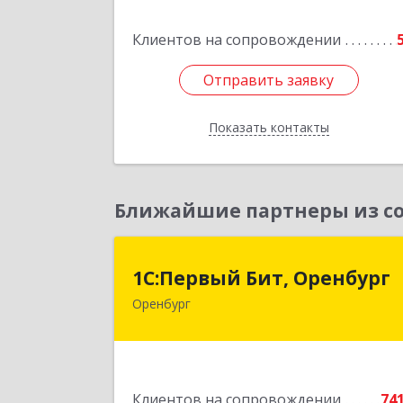
Клиентов на сопровождении
Подробне
Отправить заявку
Отправить заявку
Показать контакты
Назад
Ближайшие партнеры из со
1С:Первый Бит, Оренбур
1С:Первый Бит, Оренбург
Оренбург
460044, Оренбургская обл, Оренбург
Березка ул, дом № 2/5, пом.
Подробне
Клиентов на сопровождении
74