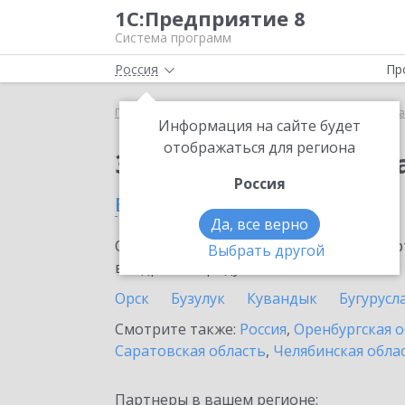
1С:Предприятие 8
Система программ
Россия
Пр
Главная
Сервисы ИТС
Премиальная поддержка
Информация на сайте будет
отображаться для региона
Заказать Премиальн
Россия
в Гае
Да, все верно
Ознакомьтесь с информационными карт
Выбрать другой
внедрение продукта.
Орск
Бузулук
Кувандык
Бугурусл
Смотрите также:
Россия
,
Оренбургская о
Саратовская область
,
Челябинская обла
Партнеры в вашем регионе: