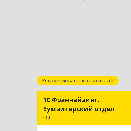
Рекомендованные партнеры
1С:Франчайзинг.
1С:Франчайзинг
Бухгалтерский отдел
Бухгалтерский отде
Гай
462635, Оренбургская обл, Гай г
Победы пр-кт, дом № 1, кв.1