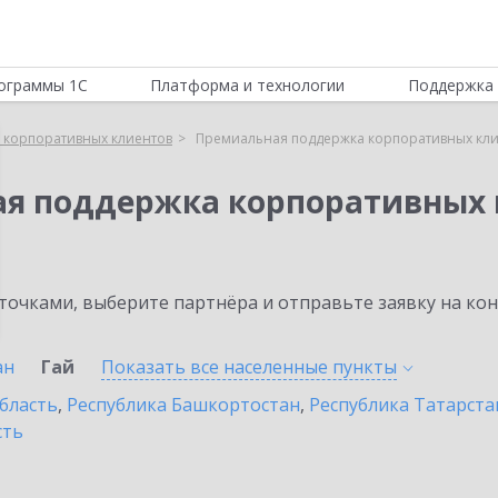
ограммы 1С
Платформа и технологии
Поддержка 
 корпоративных клиентов
Премиальная поддержка корпоративных клие
ая поддержка корпоративных 
очками, выберите партнёра и отправьте заявку на ко
ан
Гай
Показать все населенные
пункты
бласть
,
Республика Башкортостан
,
Республика Татарста
сть