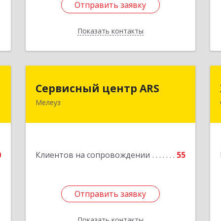
Отправить заявку
Отправить заявку
Показать контакты
Назад
е
Сервисный центр ARS
Сервисный центр ARS
и
Мелеуз
Подробнее
т
8
0
Клиентов на сопровождении
55
е
1
Отправить заявку
Отправить заявку
Показать контакты
Назад