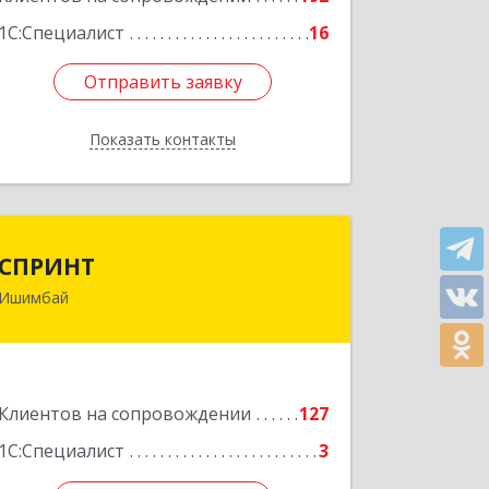
1С:Специалист
16
Отправить заявку
Отправить заявку
Показать контакты
Назад
СПРИНТ
СПРИНТ
Ишимбай
453201, Башкортостан Респ,
Ишимбайский р-н, Ишимбай г, Якупа
Кулмыя ул, дом № 25
Подробнее
Клиентов на сопровождении
127
1С:Специалист
3