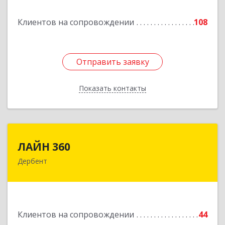
Подробнее
Клиентов на сопровождении
108
Отправить заявку
Отправить заявку
Показать контакты
Назад
ЛАЙН 360
ЛАЙН 360
Дербент
368600, Дагестан Респ, Дербент г, Ю.Гагарина
ул, домовладение № 14, пом.1
Подробнее
Клиентов на сопровождении
44