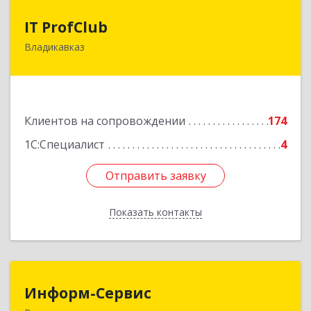
IT ProfClub
IT ProfClub
Владикавказ
362045, Северная Осетия - Алания Респ,
Владикавказ г, Международная ул, дом № 2 "А",
этаж 5, каб.507
Подробнее
Клиентов на сопровождении
174
1С:Специалист
4
Отправить заявку
Отправить заявку
Показать контакты
Назад
Информ-Сервис
Информ-Сервис