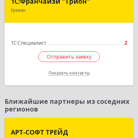
1С:Франчайзи "Трион"
Ереван
Армения, Ереван, ул. Наири Заряна 73/1, 2 этаж
Подробнее
1С:Специалист
2
Отправить заявку
Отправить заявку
Показать контакты
Назад
Ближайшие партнеры из соседних
регионов
АРТ-СОФТ ТРЕЙД
АРТ-СОФТ ТРЕЙД