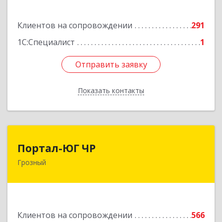
Подробнее
Клиентов на сопровождении
291
1С:Специалист
1
Отправить заявку
Отправить заявку
Показать контакты
Назад
Портал-ЮГ ЧР
Портал-ЮГ ЧР
Грозный
364906, Чеченская Респ, Грозный г, Путина пр-
кт, дом № 30
Подробнее
Клиентов на сопровождении
566