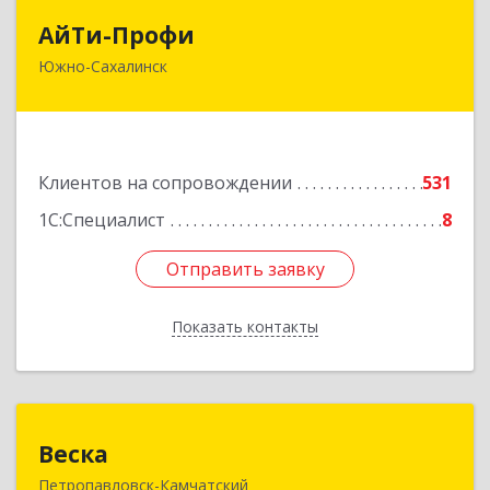
АйТи-Профи
АйТи-Профи
Южно-Сахалинск
693023, Сахалинская обл, город Южно-
Сахалинск г.о., Южно-Сахалинск г, Емельянова
А.О. ул, дом № 4
Подробнее
Клиентов на сопровождении
531
1С:Специалист
8
Отправить заявку
Отправить заявку
Показать контакты
Назад
Веска
Веска
Петропавловск-Камчатский
683031, Камчатский край, Петропавловск-