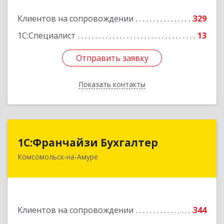
Подробнее
Клиентов на сопровождении
329
1С:Специалист
13
Отправить заявку
Отправить заявку
Показать контакты
Назад
1С:Франчайзи Бухгалтер
1С:Франчайзи Бухгалтер
Комсомольск-на-Амуре
681000, Хабаровский край, Комсомольск-на-
Амуре г, Красногвардейская ул, дом № 14,
оф.202
Подробнее
Клиентов на сопровождении
344