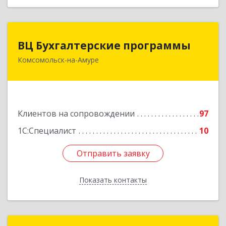
ВЦ Бухгалтерские программы
ВЦ Бухгалтерские программы
Комсомольск-на-Амуре
681000, Хабаровский край, Комсомольск-на-
Амуре г, Сидоренко ул, дом № 1А
Подробнее
Клиентов на сопровождении
97
1С:Специалист
10
Отправить заявку
Отправить заявку
Показать контакты
Назад