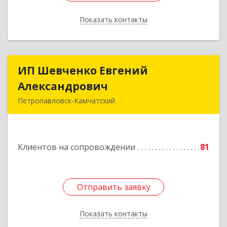
Показать контакты
Назад
ИП Шевченко Евгений
ИП Шевченко Евгений
Александрович
Александрович
Петропавловск-Камчатский
683010, Камчатский край, Петропавловск-
Камчатский г, Капитана Драбкина ул, дом № 14,
кв.3
Клиентов на сопровождении
81
Подробнее
Отправить заявку
Отправить заявку
Показать контакты
Назад