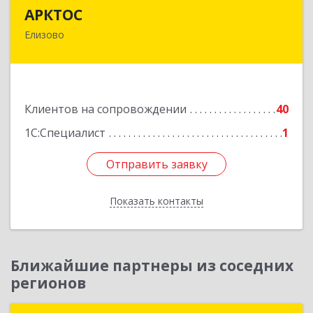
АРКТОС
АРКТОС
Елизово
684036, Камчатский край, Елизовский р-н,
Вулканный рп, Центральная ул, дом № 23, кв.1
Подробнее
Клиентов на сопровождении
40
1С:Специалист
1
Отправить заявку
Отправить заявку
Показать контакты
Назад
Ближайшие партнеры из соседних
регионов