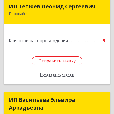
ИП Тетюев Леонид Сергеевич
ИП Тетюев Леонид Сергеевич
Поронайск
694242, Сахалинская обл, Поронайск г, Фрунзе
ул, дом № 14, кв.51
Подробнее
Клиентов на сопровождении
9
Отправить заявку
Отправить заявку
Показать контакты
Назад
ИП Васильева Эльвира
ИП Васильева Эльвира
Аркадьевна
Аркадьевна