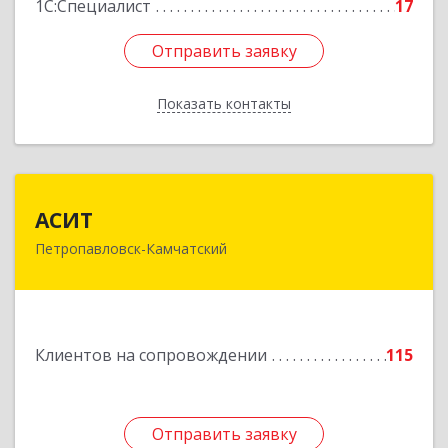
1С:Специалист
17
Отправить заявку
Отправить заявку
Показать контакты
Назад
АСИТ
АСИТ
Петропавловск-Камчатский
683031, Камчатский край, Петропавловск-
Камчатский г, Топоркова ул, дом № 9/8, офис
"С"
Подробнее
Клиентов на сопровождении
115
Отправить заявку
Отправить заявку