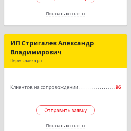
Показать контакты
Назад
ИП Стригалев Александр
ИП Стригалев Александр
Владимирович
Владимирович
Переяславка рп
682910, Хабаровский край, Имени Лазо р-н,
Переяславка рп, Ленина ул, дом № 30, оф.1
Клиентов на сопровождении
96
Подробнее
Отправить заявку
Отправить заявку
Показать контакты
Назад