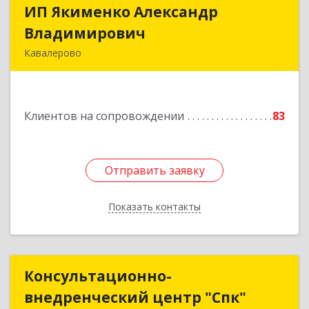
ИП Якименко Александр
ИП Якименко Александр
Владимирович
Владимирович
Кавалерово
692400, Приморский край, Кавалеровский р-н,
Горнореченский пгт, Октябрьская ул, дом № 5
Клиентов на сопровождении
83
Подробнее
Отправить заявку
Отправить заявку
Показать контакты
Назад
Консультационно-
Консультационно-
внедренческий центр "Спк"
внедренческий центр "Спк"