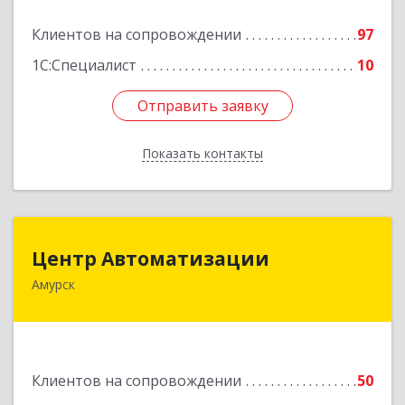
Подробнее
Клиентов на сопровождении
97
1С:Специалист
10
Отправить заявку
Отправить заявку
Показать контакты
Назад
Центр Автоматизации
Центр Автоматизации
Амурск
682640, Хабаровский край, Амурск г, Мира пр-
кт, дом № 55, оф.2
Подробнее
Клиентов на сопровождении
50