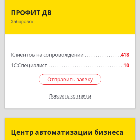
ПРОФИТ ДВ
ПРОФИТ ДВ
Хабаровск
680000, Хабаровский край, Хабаровск г,
Муравьева-Амурского ул, дом № 25, пом.I
Подробнее
Клиентов на сопровождении
418
1С:Специалист
10
Отправить заявку
Отправить заявку
Показать контакты
Назад
Центр автоматизации бизнеса
Центр автоматизации бизнеса