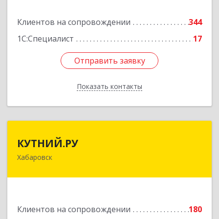
Подробнее
Клиентов на сопровождении
344
1С:Специалист
17
Отправить заявку
Отправить заявку
Показать контакты
Назад
КУТНИЙ.РУ
КУТНИЙ.РУ
Хабаровск
680007, Хабаровский край, Хабаровск г,
Шевчука ул, дом № 42, оф.505
Подробнее
Клиентов на сопровождении
180