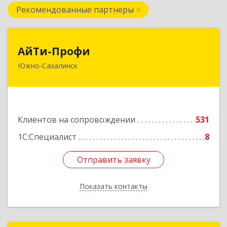
Рекомендованные партнеры
АйТи-Профи
АйТи-Профи
Южно-Сахалинск
693023, Сахалинская обл, город Южно-
Сахалинск г.о., Южно-Сахалинск г, Емельянова
А.О. ул, дом № 4
Подробнее
Клиентов на сопровождении
531
1С:Специалист
8
Отправить заявку
Отправить заявку
Показать контакты
Назад