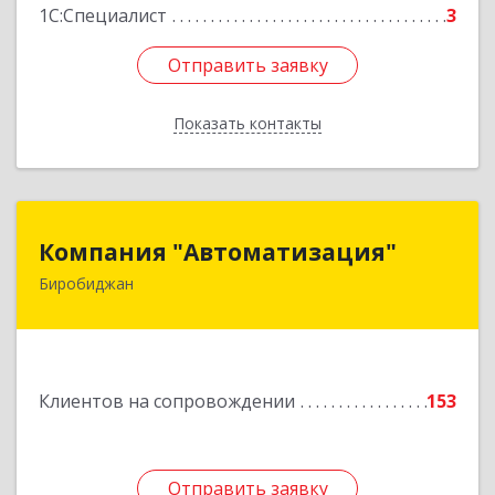
1С:Специалист
3
Отправить заявку
Отправить заявку
Показать контакты
Назад
Компания "Автоматизация"
Компания "Автоматизация"
Биробиджан
679016, Еврейская Аобл, Биробиджан г,
Советская ул, дом № 59, кв.3
Подробнее
Клиентов на сопровождении
153
Отправить заявку
Отправить заявку