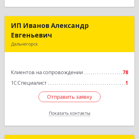
ИП Иванов Александр
ИП Иванов Александр
Евгеньевич
Евгеньевич
Дальнегорск
692446, Приморский край, Дальнегорск г,
Инженерная ул, дом № 28, кв.1
Клиентов на сопровождении
78
Подробнее
1С:Специалист
1
Отправить заявку
Отправить заявку
Показать контакты
Назад