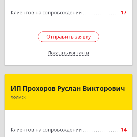
кв.9
Клиентов на сопровождении
17
Подробнее
Отправить заявку
Отправить заявку
Показать контакты
Назад
ИП Прохоров Руслан Викторович
ИП Прохоров Руслан Викторович
Холмск
694620, Сахалинская обл, Холмский р-н, Холмск
г, Александра Матросова ул, дом № 6Б, кв.32
Подробнее
Клиентов на сопровождении
14