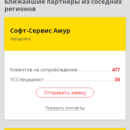
Ближайшие партнеры из соседних
регионов
Софт-Сервис Амур
Софт-Сервис Амур
Хабаровск
680000, Хабаровский край, Хабаровск г,
Муравьева-Амурского ул., дом № 4, оф.19
Подробнее
Клиентов на сопровождении
477
1С:Специалист
30
Отправить заявку
Отправить заявку
Показать контакты
Назад