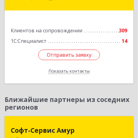
ул, дом № 134, оф.515
Подробнее
Клиентов на сопровождении
309
1С:Специалист
14
Отправить заявку
Отправить заявку
Показать контакты
Назад
Ближайшие партнеры из соседних
регионов
Софт-Сервис Амур
Софт-Сервис Амур