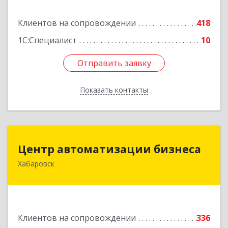
Подробнее
Клиентов на сопровождении
418
1С:Специалист
10
Отправить заявку
Отправить заявку
Показать контакты
Назад
Центр автоматизации бизнеса
Центр автоматизации бизнеса
Хабаровск
680030, Хабаровский край, Хабаровск г, Ленина
ул, дом № 4, оф.802
Подробнее
Клиентов на сопровождении
336