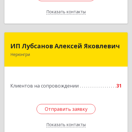
Показать контакты
Назад
ИП Лубсанов Алексей Яковлевич
ИП Лубсанов Алексей Яковлевич
Нерюнгри
675002, Амурская область, г. Благовещенск, ул.
Краснофлотская ,77/1, кв.38
Подробнее
Клиентов на сопровождении
31
Отправить заявку
Отправить заявку
Показать контакты
Назад