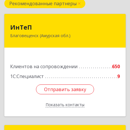
Рекомендованные партнеры
ИнТеП
ИнТеП
Благовещенск (Амурская обл.)
675000, Амурская обл, Благовещенск г,
Горького ул, дом № 172/1
Подробнее
Клиентов на сопровождении
650
1С:Специалист
9
Отправить заявку
Отправить заявку
Показать контакты
Назад