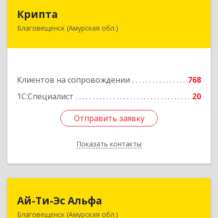
Крипта
Крипта
Благовещенск (Амурская обл.)
675000, Амурская обл, Благовещенск г,
Амурская ул, дом № 236, оф.7-8
Подробнее
Клиентов на сопровождении
768
1С:Специалист
20
Отправить заявку
Отправить заявку
Показать контакты
Назад
Ай-Ти-Эс Альфа
Ай-Ти-Эс Альфа
Благовещенск (Амурская обл.)
675000, Амурская обл, Благовещенск г, Зейская