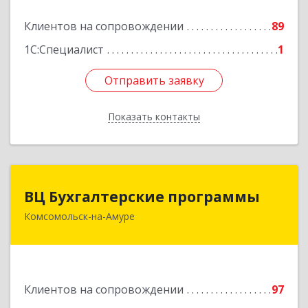
Клиентов на сопровождении
89
Подробнее
1С:Специалист
1
Отправить заявку
Отправить заявку
Показать контакты
Назад
ВЦ Бухгалтерские программы
ВЦ Бухгалтерские программы
Комсомольск-на-Амуре
681000, Хабаровский край, Комсомольск-на-
Амуре г, Сидоренко ул, дом № 1А
Подробнее
Клиентов на сопровождении
97