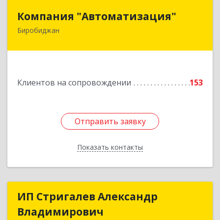
Компания "Автоматизация"
Компания "Автоматизация"
Биробиджан
679016, Еврейская Аобл, Биробиджан г,
Советская ул, дом № 59, кв.3
Подробнее
Клиентов на сопровождении
153
Отправить заявку
Отправить заявку
Показать контакты
Назад
ИП Стригалев Александр
ИП Стригалев Александр
Владимирович
Владимирович