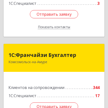
1С:Специалист
3
Отправить заявку
Отправить заявку
Показать контакты
Назад
1С:Франчайзи Бухгалтер
1С:Франчайзи Бухгалтер
Комсомольск-на-Амуре
681000, Хабаровский край, Комсомольск-на-
Амуре г, Красногвардейская ул, дом № 14,
оф.202
Подробнее
Клиентов на сопровождении
344
1С:Специалист
17
Отправить заявку
Отправить заявку