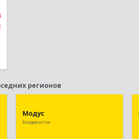
1
4
е
2
седних регионов
х
Модус
й
Модус
690091, Приморский край,
Владивосток
Владивосток г, ул. Фадеева, д. 10
к
2