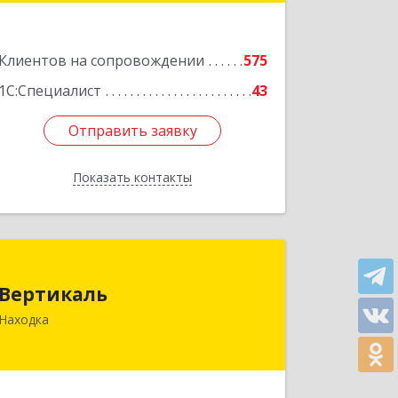
Подробнее
Клиентов на сопровождении
575
1С:Специалист
43
Отправить заявку
Отправить заявку
Показать контакты
Назад
Вертикаль
Вертикаль
692928, Приморский край, Находка г,
Находка
Постышева ул, дом № 27
Подробнее