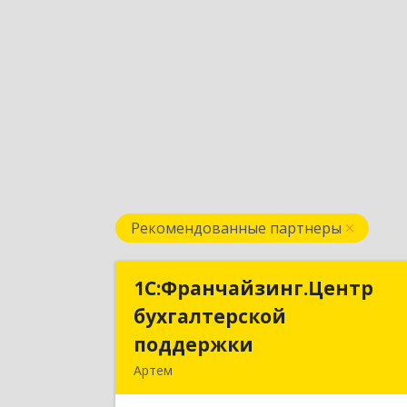
Рекомендованные партнеры
1С:Франчайзинг.Центр
1С:Франчайзинг.Цент
бухгалтерской
бухгалтерско
поддержки
поддержк
Артем
692760, Приморский край, Артем г