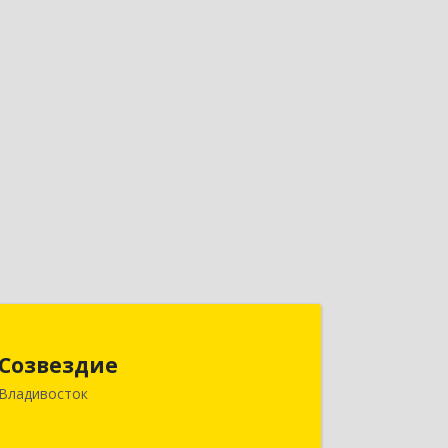
Созвездие
Созвездие
690069, Приморский край,
Владивосток
Владивосток г, Тухачевского ул, дом
№ 62, кв.94