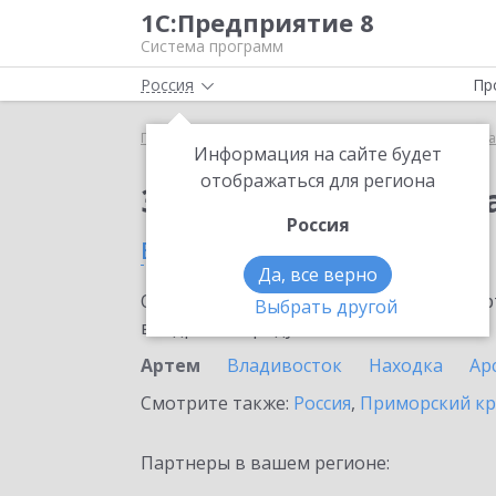
1С:Предприятие 8
Система программ
Россия
Пр
Главная
Сервисы ИТС
Премиальная поддержка
Информация на сайте будет
отображаться для региона
Заказать Премиальн
Россия
в Артеме
Да, все верно
Ознакомьтесь с информационными карт
Выбрать другой
внедрение продукта.
Артем
Владивосток
Находка
Ар
Смотрите также:
Россия
,
Приморский к
Партнеры в вашем регионе: