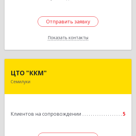
Отправить заявку
Отправить заявку
Показать контакты
Назад
ЦТО "ККМ"
ЦТО "ККМ"
Семилуки
Подробнее
Клиентов на сопровождении
5