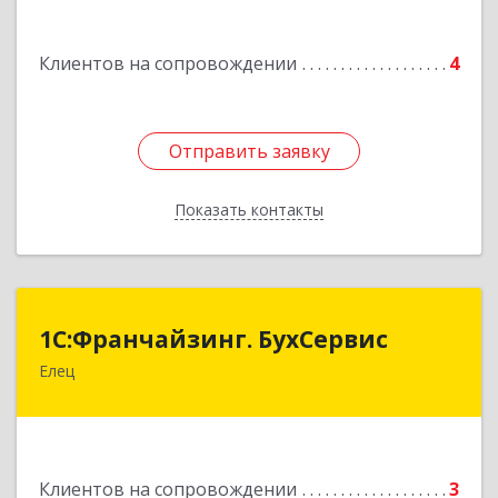
Подробнее
Клиентов на сопровождении
4
Отправить заявку
Отправить заявку
Показать контакты
Назад
1С:Франчайзинг. БухСервис
1С:Франчайзинг. БухСервис
Елец
399780, Липецкая обл, Елецкий р-н, Елец г,
Новоселов ул, дом № 12
Подробнее
Клиентов на сопровождении
3