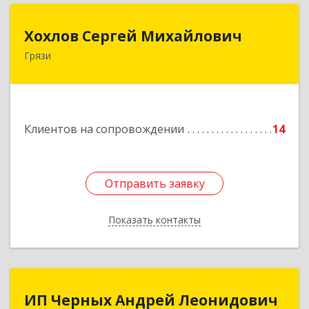
Хохлов Сергей Михайлович
Хохлов Сергей Михайлович
Грязи
399059, Россия, Липецкая обл., г.Грязи,
ул.Рублева, д.31
Подробнее
Клиентов на сопровождении
14
Отправить заявку
Отправить заявку
Показать контакты
Назад
ИП Черных Андрей Леонидович
ИП Черных Андрей Леонидович