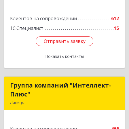
Подробнее
Клиентов на сопровождении
612
1С:Специалист
15
Отправить заявку
Отправить заявку
Показать контакты
Назад
Группа компаний "Интеллект-
Группа компаний "Интеллект-
Плюс"
Плюс"
Липецк
398024, Липецкая обл, Липецк г, Победы пл,
дом № 8, 306
Клиентов на сопровождении
466