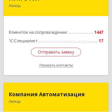
Липецк
398001, Липецкая обл, Липецк г, Советская ул,
дом № 66Б, пом.8
Подробнее
Клиентов на сопровождении
1447
1С:Специалист
17
Отправить заявку
Отправить заявку
Показать контакты
Назад
Компания Автоматизация
Компания Автоматизация
Липецк
398001, Липецкая обл, Липецк г, Победы пл,
дом № 8