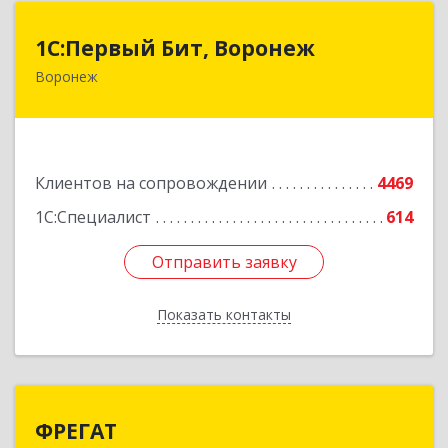
1С:Первый Бит, Воронеж
1С:Первый Бит, Воронеж
Воронеж
394006, Воронежская обл, Воронеж г, 20-летия
Октября ул, дом № 119, оф.711
Подробнее
Клиентов на сопровождении
4469
1С:Специалист
614
Отправить заявку
Отправить заявку
Показать контакты
Назад
ФРЕГАТ
ФРЕГАТ