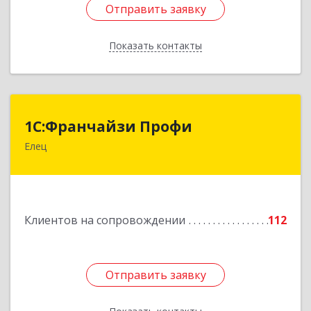
Отправить заявку
Отправить заявку
Показать контакты
Назад
1С:Франчайзи Профи
1С:Франчайзи Профи
Елец
399784, Липецкая обл, Елец г, Гагарина ул,
Здание № 3а
Подробнее
Клиентов на сопровождении
112
Отправить заявку
Отправить заявку