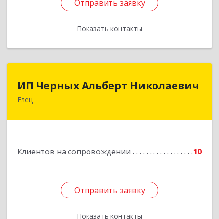
Отправить заявку
Отправить заявку
Показать контакты
Назад
ИП Черных Альберт Николаевич
ИП Черных Альберт Николаевич
Елец
399771, Липецкая обл, Елец г, Н.Гусевой ул, 56А
Подробнее
Клиентов на сопровождении
10
Отправить заявку
Отправить заявку
Показать контакты
Назад