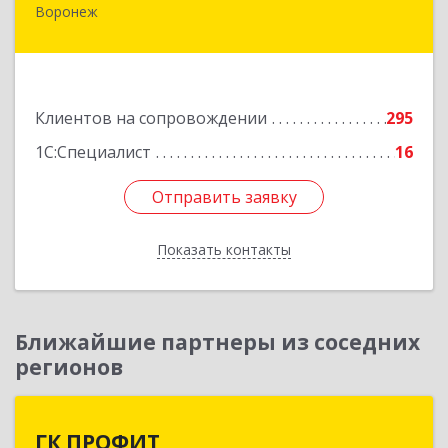
Воронеж
394006, Воронежская обл, Воронеж г,
Бахметьева ул, дом № 2Б, пом.I, офис 220
Подробнее
Клиентов на сопровождении
295
1С:Специалист
16
Отправить заявку
Отправить заявку
Показать контакты
Назад
Ближайшие партнеры из соседних
регионов
ГК ПРОФИТ
ГК ПРОФИТ