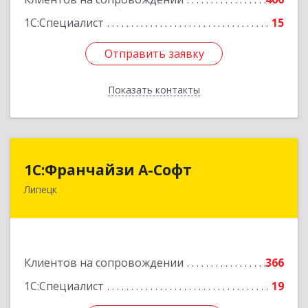
Подробнее
1С:Специалист
15
Отправить заявку
Отправить заявку
Показать контакты
Назад
1С:Франчайзи А-Софт
1С:Франчайзи А-Софт
Липецк
398059, Липецкая обл, Липецк г, Фрунзе ул,
дом № 27
Подробнее
Клиентов на сопровождении
366
1С:Специалист
19