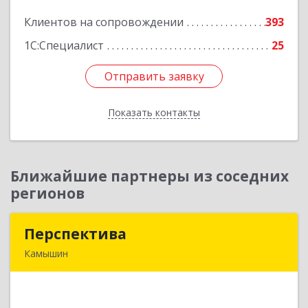
Клиентов на сопровождении
393
Подробнее
1С:Специалист
25
Отправить заявку
Отправить заявку
Показать контакты
Назад
Ближайшие партнеры из соседних
регионов
Перспектива
Перспектива
Камышин
403850, Волгоградская обл, Камышин г,
Леонова ул, дом № 26