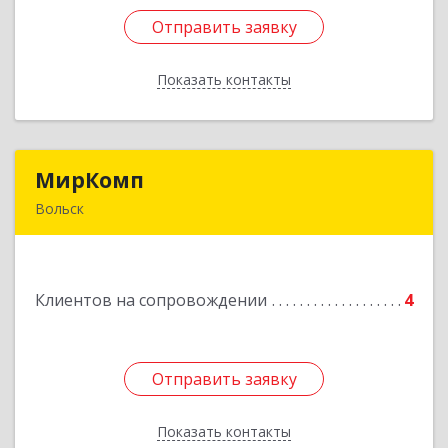
Отправить заявку
Отправить заявку
Показать контакты
Назад
МирКомп
МирКомп
Вольск
412900, Саратовская обл, Вольск г,
Володарского ул, дом № 86
Клиентов на сопровождении
4
Подробнее
Отправить заявку
Отправить заявку
Показать контакты
Назад