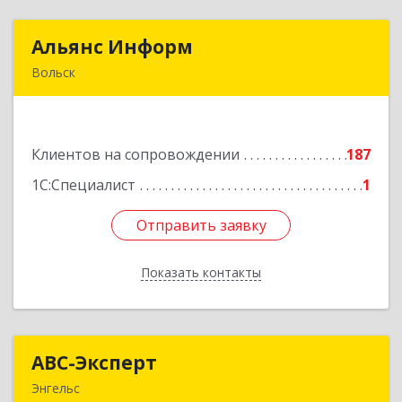
Альянс Информ
Альянс Информ
Вольск
412906, Саратовская обл, Вольск г,
Чернышевского ул, дом № 73А
Клиентов на сопровождении
187
Подробнее
1С:Специалист
1
Отправить заявку
Отправить заявку
Показать контакты
Назад
АВС-Эксперт
АВС-Эксперт
Энгельс