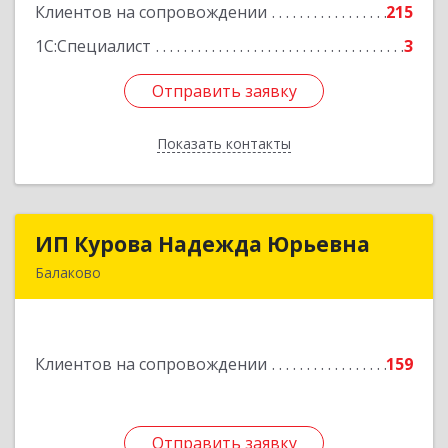
Клиентов на сопровождении
215
Подробнее
1С:Специалист
3
Отправить заявку
Отправить заявку
Показать контакты
Назад
ИП Курова Надежда Юрьевна
ИП Курова Надежда Юрьевна
Балаково
413857, Саратовская обл, Балаково г,
Комсомольская ул, дом № 51, кв.81
Клиентов на сопровождении
159
Подробнее
Отправить заявку
Отправить заявку