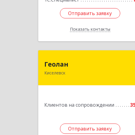
Отправить заявку
Отправить заявку
Показать контакты
Назад
Геола
Геолан
Киселевск
652700, Кемеровская обл, Киселевск г
Транспортная ул, дом № 5
Подробне
Клиентов на сопровождении
3
Отправить заявку
Отправить заявку