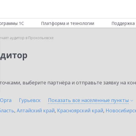
ограммы 1С
Платформа и технологии
Поддержка 
ечает аудитор в Прокопьевске
удитор
очками, выберите партнёра и отправьте заявку на ко
Юрга
Гурьевск
Показать все населенные
пункты
бласть
,
Алтайский край
,
Красноярский край
,
Новосибирск