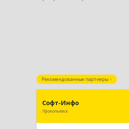
Рекомендованные партнеры
Софт-Инф
Софт-Инфо
Прокопьевск
653039, Кемеровская область 
Кузбасс, Прокопьевск г, Институтска
ул, дом № 9а, оф.1