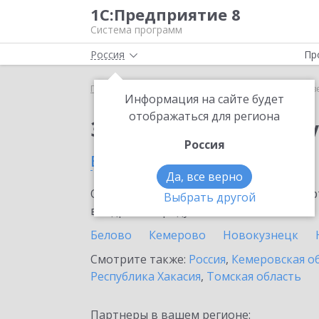
1С:Предприятие 8
Система программ
Россия
Пр
Главная
Сервисы ИТС
Отвечает аудитор
Отв
Информация на сайте будет
отображаться для региона
Заказать Отвечает а
Россия
в Прокопьевске
Да, все верно
Ознакомьтесь с информационными карт
Выбрать другой
внедрение продукта.
Белово
Кемерово
Новокузнецк
Смотрите также:
Россия
,
Кемеровская о
Республика Хакасия
,
Томская область
Партнеры в вашем регионе: