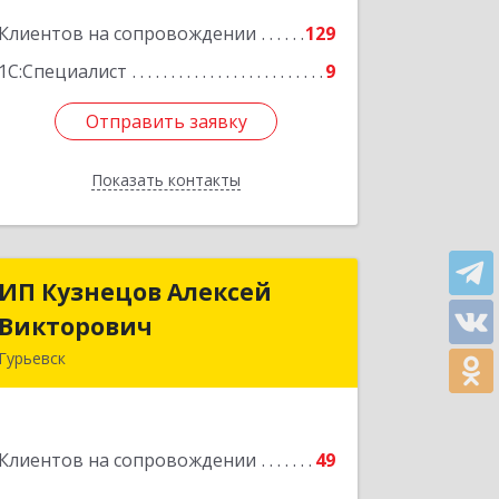
Подробнее
Клиентов на сопровождении
129
1С:Специалист
9
Отправить заявку
Отправить заявку
Показать контакты
Назад
ИП Кузнецов Алексей
ИП Кузнецов Алексей
Викторович
Викторович
Гурьевск
652780, Кемеровская обл, Гурьевский
р-н, Гурьевск г, Суворова ул, дом №
32
Клиентов на сопровождении
49
Подробнее