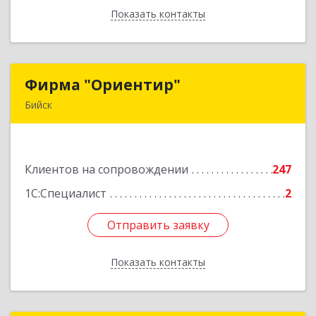
Показать контакты
Назад
Фирма "Ориентир"
Фирма "Ориентир"
Бийск
659300, Алтайский край, Бийск г, Сергея Кирова
пр-кт, дом № 3
Клиентов на сопровождении
247
Подробнее
1С:Специалист
2
Отправить заявку
Отправить заявку
Показать контакты
Назад