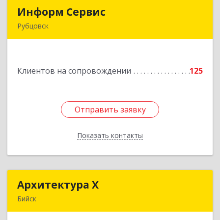
Информ Сервис
Информ Сервис
Рубцовск
658204, Алтайский край, Рубцовск г, Алтайская
ул, дом № 7
Клиентов на сопровождении
125
Подробнее
Отправить заявку
Отправить заявку
Показать контакты
Назад
Архитектура Х
Архитектура Х
Бийск
659300, Алтайский край, Бийск г, Турусова ул,