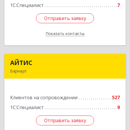
1С:Специалист
7
Отправить заявку
Отправить заявку
Показать контакты
Назад
АЙТИС
АЙТИС
Барнаул
656067, Алтайский край, Барнаул г, Взлетная ул,
дом № 65
Клиентов на сопровождении
527
Подробнее
1С:Специалист
9
Отправить заявку
Отправить заявку