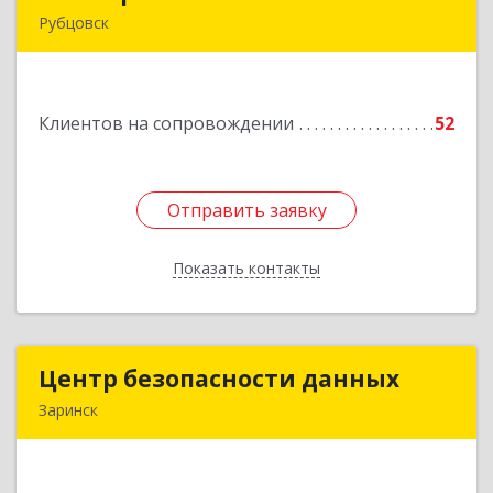
Рубцовск
658210, Алтайский край, Рубцовск г,
Комсомольская ул, дом № 80
Клиентов на сопровождении
52
Подробнее
Отправить заявку
Отправить заявку
Показать контакты
Назад
Центр безопасности данных
Центр безопасности данных
Заринск
659100, Алтайский край, Заринск г, Таратынова
ул, дом № 11, кв.9