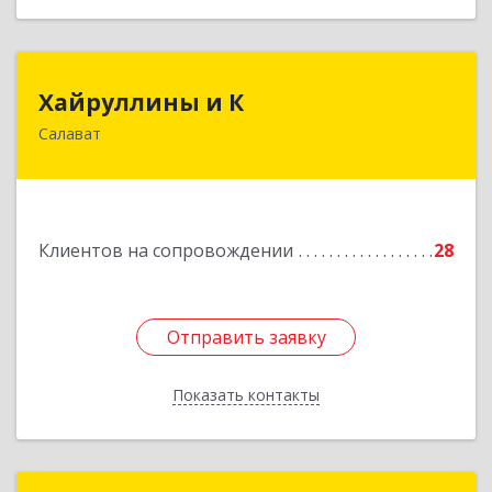
Хайруллины и К
Хайруллины и К
Салават
453251, Башкортостан Респ, Салават г,
Островского ул, дом № 61
Подробнее
Клиентов на сопровождении
28
Отправить заявку
Отправить заявку
Показать контакты
Назад