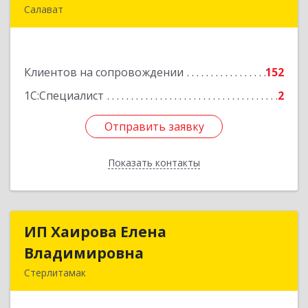
Салават
453265, Башкортостан Респ, Салават г,
Бекетова ул, дом № 10, кв.87
Клиентов на сопровождении
152
Подробнее
1С:Специалист
2
Отправить заявку
Отправить заявку
Показать контакты
Назад
ИП Хаирова Елена
ИП Хаирова Елена
Владимировна
Владимировна
Стерлитамак
Подробнее