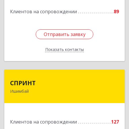
Клиентов на сопровождении
89
Отправить заявку
Отправить заявку
Показать контакты
Назад
СПРИНТ
СПРИНТ
Ишимбай
453201, Башкортостан Респ, Ишимбайский р-н,
Ишимбай г, Якупа Кулмыя ул, дом № 25
Подробнее
Клиентов на сопровождении
127