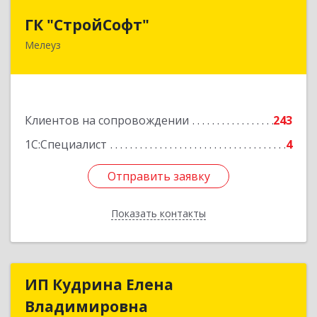
ГК "СтройСофт"
ГК "СтройСофт"
Мелеуз
453852, Башкортостан Респ, Мелеуз г, Ленина
ул, дом № 160а, кв.4
Подробнее
Клиентов на сопровождении
243
1С:Специалист
4
Отправить заявку
Отправить заявку
Показать контакты
Назад
ИП Кудрина Елена
ИП Кудрина Елена
Владимировна
Владимировна