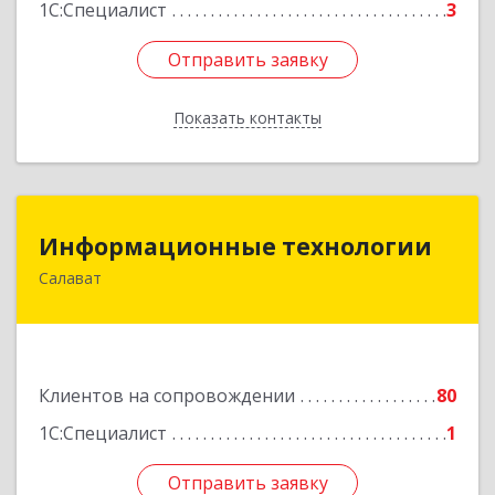
1С:Специалист
3
Отправить заявку
Отправить заявку
Показать контакты
Назад
Информационные технологии
Информационные технологии
Салават
453259, Башкортостан Респ, Салават г,
Северная ул, дом № 15, оф.108
Подробнее
Клиентов на сопровождении
80
1С:Специалист
1
Отправить заявку
Отправить заявку