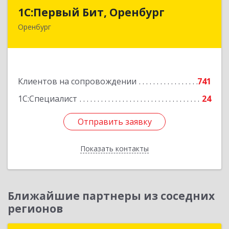
1С:Первый Бит, Оренбург
1С:Первый Бит, Оренбург
Оренбург
460044, Оренбургская обл, Оренбург, Березка
ул, дом № 2/5, пом.4
Подробнее
Клиентов на сопровождении
741
1С:Специалист
24
Отправить заявку
Отправить заявку
Показать контакты
Назад
Ближайшие партнеры из соседних
регионов