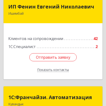
ИП Фенин Евгений Николаевич
ИП Фенин Евгений Николаевич
Ишимбай
453211, Башкортостан Респ, Ишимбайский р-н,
Ишимбай г, Мустая Карима ул, дом № 31
Подробнее
Клиентов на сопровождении
42
1С:Специалист
2
Отправить заявку
Отправить заявку
Показать контакты
Назад
1С:Франчайзи. Автоматизация
1С:Франчайзи. Автоматизация
Кувандык
462220, Оренбургская обл, Кувандыкский р-н,