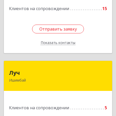
Подробнее
Клиентов на сопровождении
15
Отправить заявку
Отправить заявку
Показать контакты
Назад
Луч
Луч
Ишимбай
453215, Башкортостан Респ, Ишимбайский р-н,
Ишимбай г, Ленина пр-кт, дом № 29, кв.29
Подробнее
Клиентов на сопровождении
5