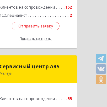
Клиентов на сопровождении
152
Подробнее
1С:Специалист
2
Отправить заявку
Отправить заявку
Показать контакты
Назад
Сервисный центр ARS
Сервисный центр ARS
Мелеуз
Подробнее
Клиентов на сопровождении
55