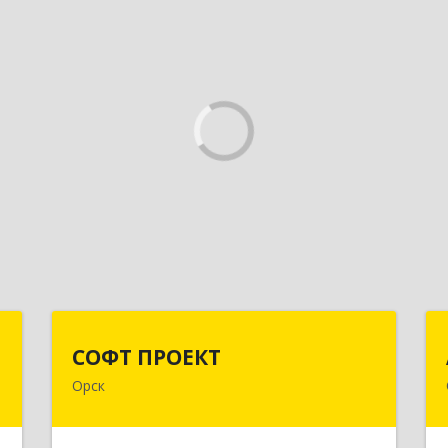
я
СОФТ ПРОЕКТ
СОФТ ПРОЕКТ
Орск
,
462430, Оренбургская обл, Орск г,
,
Добровольского ул, дом № 23, кв.11
2