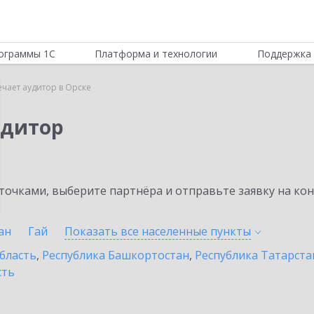
ограммы 1С
Платформа и технологии
Поддержка 
ечает аудитор в Орске
удитор
очками, выберите партнёра и отправьте заявку на ко
ан
Гай
Показать все населенные
пункты
бласть
,
Республика Башкортостан
,
Республика Татарста
сть