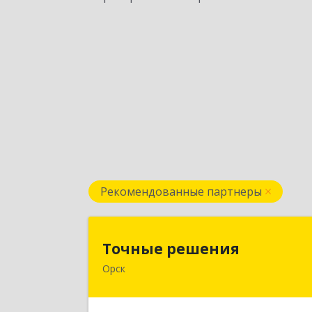
Рекомендованные партнеры
Точные решени
Точные решения
Орск
462403, Оренбургская обл, Орск г
Краматорская ул, дом № 2Б, пом.3
этаж 1, офис 