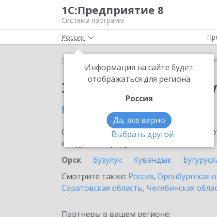
1С:Предприятие 8
Система программ
Россия
Пр
Главная
Сервисы ИТС
Отвечает аудитор
Отв
Информация на сайте будет
отображаться для региона
Заказать Отвечает а
Россия
в Орске
Да, все верно
Ознакомьтесь с информационными карт
Выбрать другой
внедрение продукта.
Орск
Бузулук
Кувандык
Бугурусл
Смотрите также:
Россия
,
Оренбургская о
Саратовская область
,
Челябинская обла
Партнеры в вашем регионе: