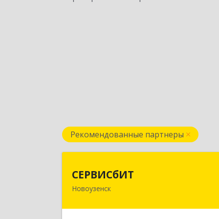
Рекомендованные партнеры
СЕРВИСбИ
СЕРВИСбИТ
Новоузенск
413 360, Саратовская обл
Новоузенский р-н, г.Новоузенск, ул
Революции, д.2