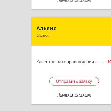
Альян
Альянс
Вольск
412900, Саратовская обл, Вольск г
Клочкова ул, дом № 83
Подробне
Клиентов на сопровождении
1
Отправить заявку
Отправить заявку
Показать контакты
Назад