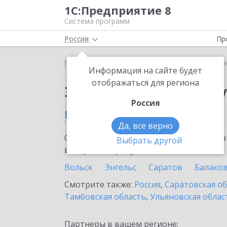
1С:Предприятие 8
Система программ
Россия
Пр
Главная
Сервисы ИТС
Отвечает аудитор
Отв
Информация на сайте будет
отображаться для региона
Заказать Отвечает а
Россия
в Новоузенске
Да, все верно
Ознакомьтесь с информационными карт
Выбрать другой
внедрение продукта.
Вольск
Энгельс
Саратов
Балако
Смотрите также:
Россия
,
Саратовская о
Тамбовская область
,
Ульяновская облас
Партнеры в вашем регионе: