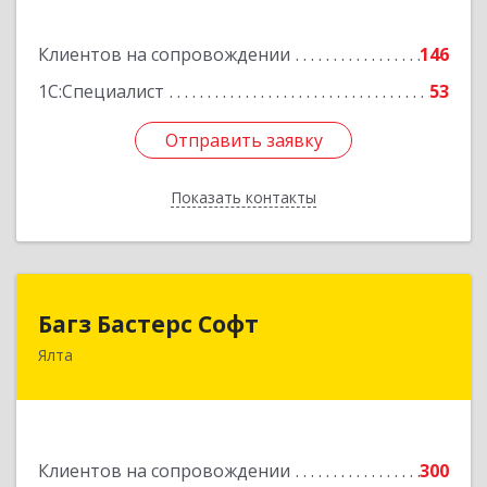
Подробнее
Клиентов на сопровождении
146
1С:Специалист
53
Отправить заявку
Отправить заявку
Показать контакты
Назад
Багз Бастерс Софт
Багз Бастерс Софт
Ялта
298603, Крым Респ, Ялта г, Свердлова ул, дом №
34
Подробнее
Клиентов на сопровождении
300