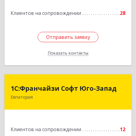
Подробнее
Клиентов на сопровождении
28
Отправить заявку
Отправить заявку
Показать контакты
Назад
1С:Франчайзи Софт Юго-Запад
1С:Франчайзи Софт Юго-Запад
Евпатория
297407, Крым Респ, Евпатория г, Победы пр-кт,
дом № 13, кв.45
Подробнее
Клиентов на сопровождении
12