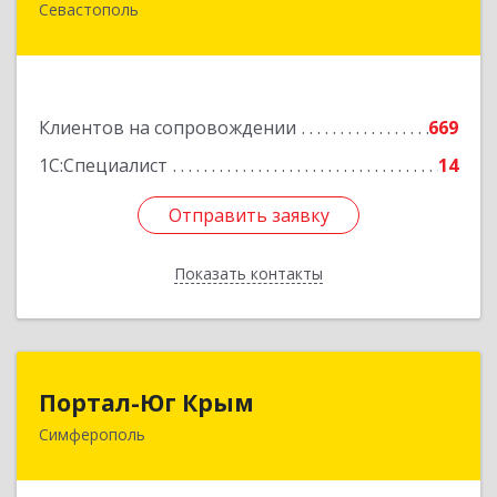
Севастополь
299011, Севастополь г, Генерала Петрова ул,
дом № 20, корпус 1, оф.1
Подробнее
Клиентов на сопровождении
669
1С:Специалист
14
Отправить заявку
Отправить заявку
Показать контакты
Назад
Портал-Юг Крым
Портал-Юг Крым
Симферополь
295015, Крым Респ, Симферополь г, Козлова ул,
дом № 27