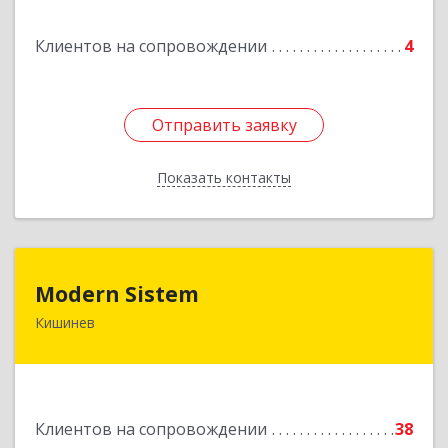
Подробнее
Клиентов на сопровождении
4
Отправить заявку
Отправить заявку
Показать контакты
Назад
Modern Sistem
Modern Sistem
Кишинев
МОЛДОВА, РЕСПУБЛИКА , MD-2004, г. Кишинев,
ул. Бульвар Дмитрий Кантемир, 1, (завод
Топаз, офис 1502)
Подробнее
Клиентов на сопровождении
38