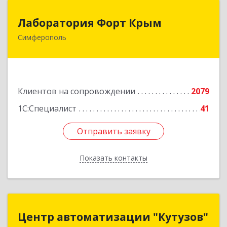
Лаборатория Форт Крым
Лаборатория Форт Крым
Симферополь
295034, Крым Респ, Симферополь г, Киевская
ул, дом № 79, оф.902
Подробнее
Клиентов на сопровождении
2079
1С:Специалист
41
Отправить заявку
Отправить заявку
Показать контакты
Назад
Центр автоматизации "Кутузов"
Центр автоматизации "Кутузов"