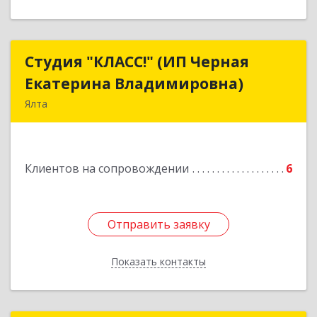
Студия "КЛАСС!" (ИП Черная
Студия "КЛАСС!" (ИП Черная
Екатерина Владимировна)
Екатерина Владимировна)
Ялта
98600, г. Ялта, ул. Свердлова, 24
Подробнее
Клиентов на сопровождении
6
Отправить заявку
Отправить заявку
Показать контакты
Назад