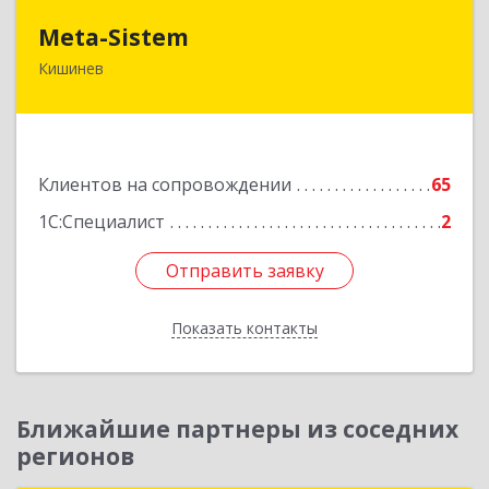
Meta-Sistem
Meta-Sistem
Кишинев
Республика Молдова, MD-2060, Республика
Молдова, г. Кишинев, ул. Куза-Водэ, 44.
Подробнее
Клиентов на сопровождении
65
1С:Специалист
2
Отправить заявку
Отправить заявку
Показать контакты
Назад
Ближайшие партнеры из соседних
регионов