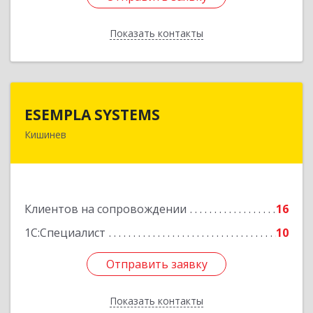
Показать контакты
Назад
ESEMPLA SYSTEMS
ESEMPLA SYSTEMS
Кишинев
Молдова, г.Кишинев, ул. Колумна 170, МД-2004
Подробнее
Клиентов на сопровождении
16
1С:Специалист
10
Отправить заявку
Отправить заявку
Показать контакты
Назад