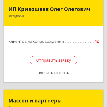
ИП Кривошеев Олег Олегович
ИП Кривошеев Олег Олегович
Феодосия
Подробнее
Клиентов на сопровождении
42
Отправить заявку
Отправить заявку
Показать контакты
Назад
Массон и партнеры
Массон и партнеры