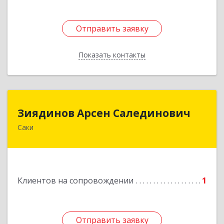
Отправить заявку
Отправить заявку
Показать контакты
Назад
Зиядинов Арсен Салединович
Зиядинов Арсен Салединович
Саки
г.Саки, Интернациональная, 5/2, кв.1
Подробнее
Клиентов на сопровождении
1
Отправить заявку
Отправить заявку