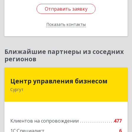
Отправить заявку
Отправить заявку
Показать контакты
Назад
Ближайшие партнеры из соседних
регионов
Центр управления бизнесом
Центр управления бизнесом
Сургут
628403, Ханты-Мансийский Автономный округ
- Югра АО, Сургут г, Мира пр-кт, дом № 56, кв.2
Подробнее
Клиентов на сопровождении
477
1С:Специалист
6