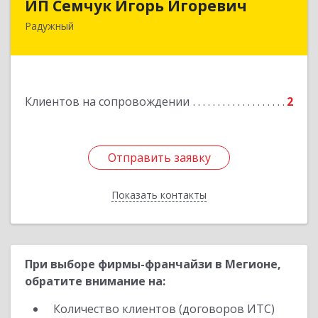
ИП Семчук Игорь Игоревич
Радужный
628464, ХМАО-Югра, г. Радужный, 1 мкн.,
строение 43
Подробнее
Клиентов на сопровождении
2
Отправить заявку
Отправить заявку
Показать контакты
Назад
При выборе фирмы-франчайзи в Мегионе,
обратите внимание на:
Количество клиентов (договоров ИТС)