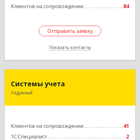
Подробнее
Клиентов на сопровождении
84
Отправить заявку
Отправить заявку
Показать контакты
Назад
Системы учета
Системы учета
Радужный
628462, Ханты-Мансийский Автономный округ
- Югра АО, Радужный г, 3-й мкр, дом № 1
Подробнее
Клиентов на сопровождении
41
1С:Специалист
2