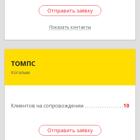
Отправить заявку
Отправить заявку
Показать контакты
Назад
ТОМПС
ТОМПС
Когалым
628484, Ханты-Мансийский Автономный округ
- Югра АО, Когалым г, Ленинградская ул, дом №
61, кв.8
Подробнее
Клиентов на сопровождении
10
Отправить заявку
Отправить заявку