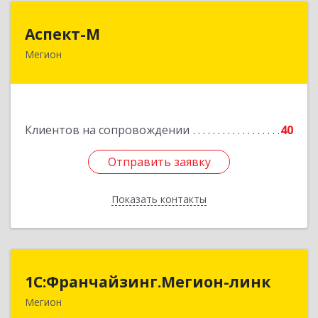
Аспект-М
Аспект-М
Мегион
628681, Ханты-Мансийский Автономный округ
- Югра АО, Мегион г, Строителей ул, дом № 2/3
Подробнее
Клиентов на сопровождении
40
Отправить заявку
Отправить заявку
Показать контакты
Назад
1С:Франчайзинг.Мегион-линк
1С:Франчайзинг.Мегион-линк
Мегион