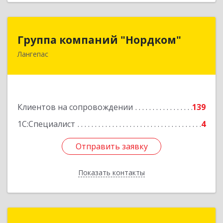
Группа компаний "Нордком"
Группа компаний "Нордком"
Лангепас
628672, Тюменская обл, Лангепас г., Солнечная
ул., дом № 21/1, каб.313
Подробнее
Клиентов на сопровождении
139
1С:Специалист
4
Отправить заявку
Отправить заявку
Показать контакты
Назад
Инфотех