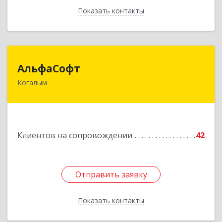
Показать контакты
Назад
АльфаСофт
АльфаСофт
Когалым
628484, Ханты-Мансийский Автономный округ
- Югра АО, Когалым г, Мира ул, дом № 23, кв.8
Подробнее
Клиентов на сопровождении
42
Отправить заявку
Отправить заявку
Показать контакты
Назад