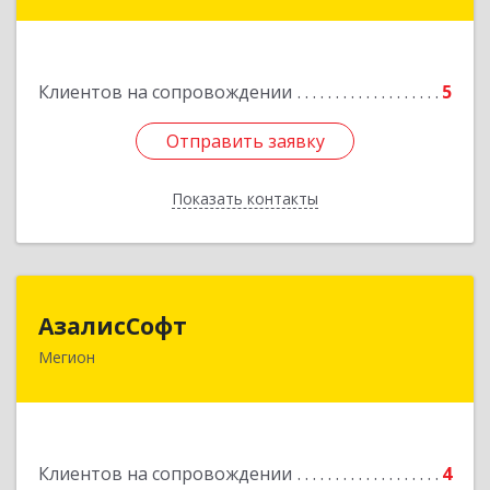
Подробнее
Клиентов на сопровождении
5
Отправить заявку
Отправить заявку
Показать контакты
Назад
АзалисСофт
АзалисСофт
Мегион
628690, Ханты-Мансийский Автономный округ
- Югра АО, Мегион г, Высокий пгт, Мира ул,
дом № 7, кв.2
Подробнее
Клиентов на сопровождении
4