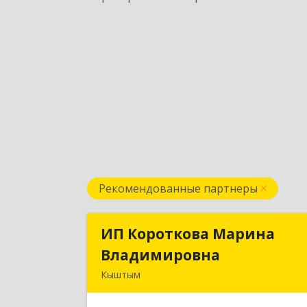
Рекомендованные партнеры
ИП Короткова Марина
ИП Короткова Марин
Владимировна
Владимировн
Кыштым
456870, Челябинская обл, Кыштым г
Красноармейская ул, дом № 2