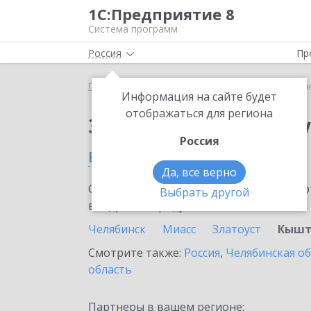
1С:Предприятие 8
Система программ
Россия
Пр
Главная
Сервисы ИТС
Отвечает аудитор
Отв
Информация на сайте будет
отображаться для региона
Заказать Отвечает а
Россия
в Кыштыме
Да, все верно
Ознакомьтесь с информационными карт
Выбрать другой
внедрение продукта.
Челябинск
Миасс
Златоуст
Кыш
Смотрите также:
Россия
,
Челябинская о
область
Партнеры в вашем регионе: