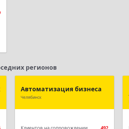
9
е
седних регионов
к
Автоматизация бизнеса
к
Автоматизация бизнеса
Челябинск
,
454018, Челябинская обл,
9
Челябинский г.о., Челябинск г, вн.р-н
Калининский, Братьев Кашириных ул,
дом № 54А, пом.6
е
5
Клиентов на сопровождении
492