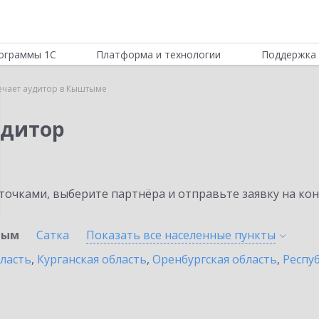
ограммы 1С
Платформа и технологии
Поддержка 
ечает аудитор в Кыштыме
удитор
очками, выберите партнёра и отправьте заявку на ко
тым
Сатка
Показать все населенные
пункты
бласть
,
Курганская область
,
Оренбургская область
,
Респу