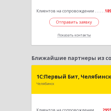
Клиентов на сопровождении
18
Подробне
Отправить заявку
Отправить заявку
Показать контакты
Назад
Ближайшие партнеры из со
1С:Первый Бит, Челябинс
1С:Первый Бит, Челябинс
Челябинск
454084, Челябинская обл, Челябинск г
Каслинская ул, дом № 77, оф.10
Подробне
Клиентов на сопровождении
295