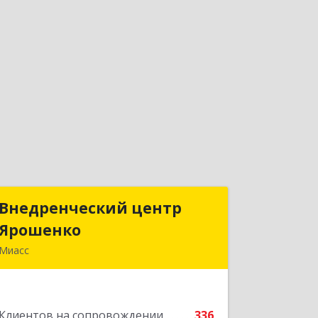
Внедренческий центр
Внедренческий центр
Ярошенко
Ярошенко
Миасс
456300, Челябинская обл, Миасс г,
Романенко ул, дом № 97
Клиентов на сопровождении
336
Подробнее