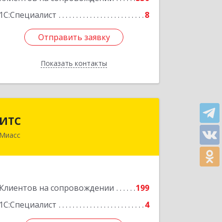
1С:Специалист
8
Отправить заявку
Отправить заявку
Показать контакты
Назад
ИТС
ИТС
Миасс
456300, Челябинская обл, Миасс г,
Романенко ул, дом № 50б
Подробнее
Клиентов на сопровождении
199
1С:Специалист
4