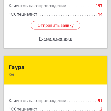
Клиентов на сопровождении
197
1С:Специалист
14
Отправить заявку
Отправить заявку
Показать контакты
Назад
Гаура
Гаура
Кез
427580, Удмуртская Респ, Кезский р-н, Кез п,
Кооперативная ул, дом № 12
Подробнее
Клиентов на сопровождении
91
1С:Специалист
2