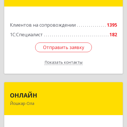
ул, дом № 68
Подробнее
Клиентов на сопровождении
1395
1С:Специалист
182
Отправить заявку
Отправить заявку
Показать контакты
Назад
ОНЛАЙН
ОНЛАЙН
Йошкар-Ола
424000, Марий Эл Респ, Йошкар-Ола г,
Комсомольская ул, дом № 132, пом.III
Подробнее