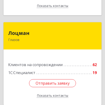
Показать контакты
Назад
Лоцман
Лоцман
Глазов
427620, Удмуртская Респ, Глазов г, Сибирская
ул, дом № 20
Подробнее
Клиентов на сопровождении
62
1С:Специалист
19
Отправить заявку
Отправить заявку
Показать контакты
Назад