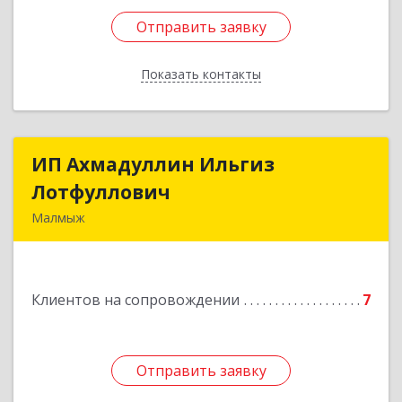
Отправить заявку
Отправить заявку
Показать контакты
Назад
ИП Ахмадуллин Ильгиз
ИП Ахмадуллин Ильгиз
Лотфуллович
Лотфуллович
Малмыж
612920, Кировская обл, г.Малмыж, ул.Ленина, 27
оф.1
Клиентов на сопровождении
7
Подробнее
Отправить заявку
Отправить заявку