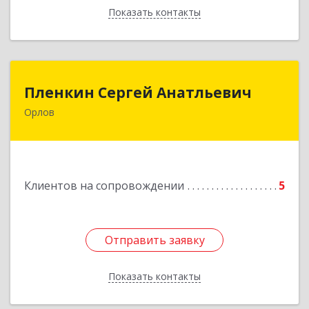
Показать контакты
Назад
Пленкин Сергей Анатльевич
Пленкин Сергей Анатльевич
Орлов
612 270, 612270, Кировская обл, , Орлов г,
Ленина ул, дом. 128
Подробнее
Клиентов на сопровождении
5
Отправить заявку
Отправить заявку
Показать контакты
Назад