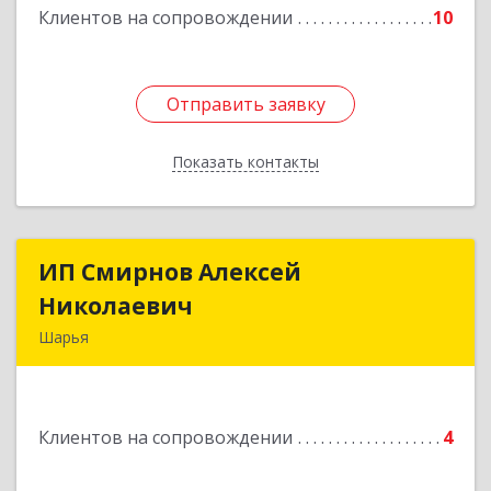
Клиентов на сопровождении
10
Отправить заявку
Отправить заявку
Показать контакты
Назад
ИП Смирнов Алексей
ИП Смирнов Алексей
Николаевич
Николаевич
Шарья
Подробнее
Клиентов на сопровождении
4