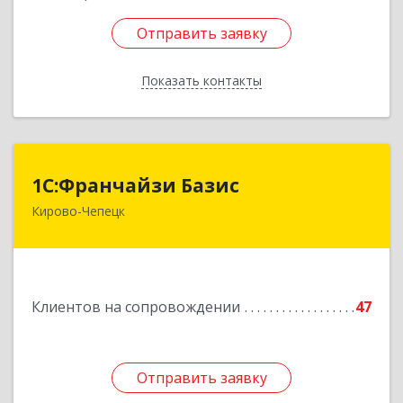
Отправить заявку
Отправить заявку
Показать контакты
Назад
1С:Франчайзи Базис
1С:Франчайзи Базис
Кирово-Чепецк
613044, Кировская обл, город Кирово-Чепецк
г.о., Кирово-Чепецк г, Школьная ул, дом № 2,
оф.323
Подробнее
Клиентов на сопровождении
47
Отправить заявку
Отправить заявку