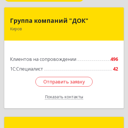
Группа компаний "ДОК"
Группа компаний "ДОК"
Киров
610017, Кировская обл, Киров г, Горького ул,
дом № 17
Подробнее
Клиентов на сопровождении
496
1С:Специалист
42
Отправить заявку
Отправить заявку
Показать контакты
Назад
НЕО Сервис