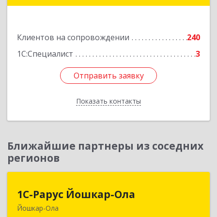
Подробнее
Клиентов на сопровождении
240
1С:Специалист
3
Отправить заявку
Отправить заявку
Показать контакты
Назад
Ближайшие партнеры из соседних
регионов
1С-Рарус Йошкар-Ола
1С-Рарус Йошкар-Ола
Йошкар-Ола
424004, Марий Эл Респ, Йошкар-Ола г, Волкова