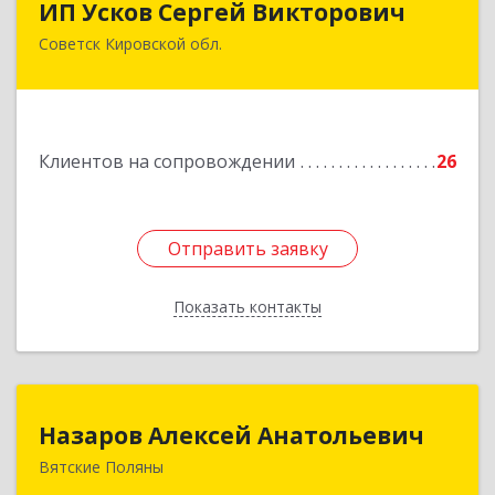
ИП Усков Сергей Викторович
Советск Кировской обл.
613340, Кировская обл, Советск г, Дружбы ул,
дом № 29
Подробнее
Клиентов на сопровождении
26
Отправить заявку
Отправить заявку
Показать контакты
Назад
Назаров Алексей Анатольевич
Назаров Алексей Анатольевич
Вятские Поляны
612964,Кировская обл,город Вятские Поляны