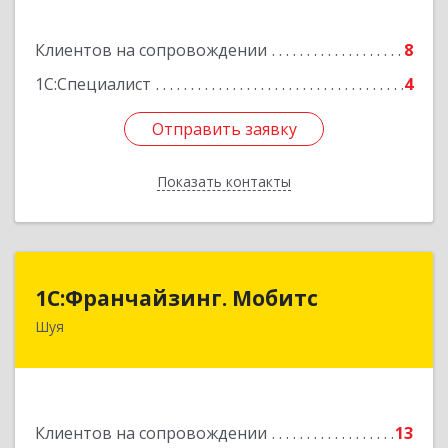
Здание № 2, этаж 1 ПОМЕЩ. 31
Клиентов на сопровождении
8
Подробнее
1С:Специалист
4
Отправить заявку
Отправить заявку
Показать контакты
Назад
1С:Франчайзинг. Мобитс
1С:Франчайзинг. Мобитс
Шуя
Подробнее
Клиентов на сопровождении
13