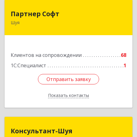
Партнер Софт
Партнер Софт
Шуя
155900, Ивановская обл, Шуйский р-н, Шуя г,
Васильевская ул, дом № 6, оф.2
Подробнее
Клиентов на сопровождении
68
1С:Специалист
1
Отправить заявку
Отправить заявку
Показать контакты
Назад
Консультант-Шуя
Консультант-Шуя