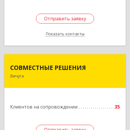
Отправить заявку
Отправить заявку
Показать контакты
Назад
СОВМЕСТНЫЕ РЕШЕНИЯ
СОВМЕСТНЫЕ РЕШЕНИЯ
Вичуга
155331, Ивановская обл, Вичугский р-н, Вичуга
г, Большая Пролетарская ул, дом № 16
Подробнее
Клиентов на сопровождении
35
Отправить заявку
Отправить заявку