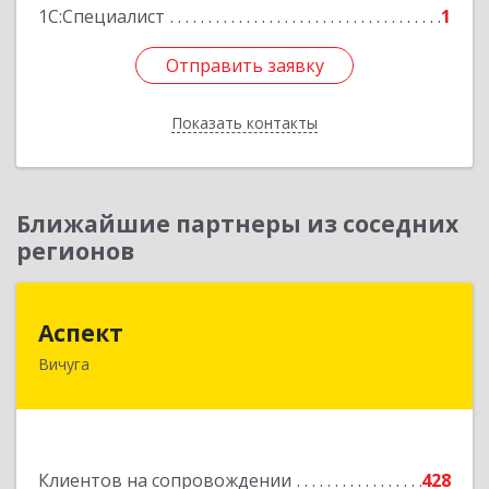
1С:Специалист
1
Отправить заявку
Отправить заявку
Показать контакты
Назад
Ближайшие партнеры из соседних
регионов
Аспект
Аспект
Вичуга
155331, Ивановская обл, Вичугский р-н, Вичуга
г, 50 лет Октября ул, дом № 6, этаж 2, пом.9
Подробнее
Клиентов на сопровождении
428