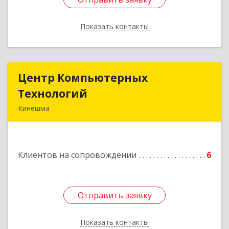
Показать контакты
Назад
Центр Компьютерных
Центр Компьютерных
Технологий
Технологий
Кинешма
155800, Ивановская обл, Кинешма г, Вичугская
ул, дом № 106
Клиентов на сопровождении
6
Подробнее
Отправить заявку
Отправить заявку
Показать контакты
Назад