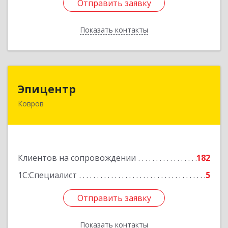
Отправить заявку
Отправить заявку
Показать контакты
Назад
Эпицентр
Эпицентр
Ковров
601900, Владимирская обл, Ковров г, Барсукова
ул, дом № 17
Подробнее
Клиентов на сопровождении
182
1С:Специалист
5
Отправить заявку
Отправить заявку
Показать контакты
Назад