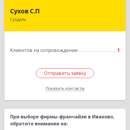
Сухов С.П
Сухов С.П
Суздаль
Подробнее
Клиентов на сопровождении
1
Отправить заявку
Отправить заявку
Показать контакты
Назад
При выборе фирмы-франчайзи в Иваново,
обратите внимание на: