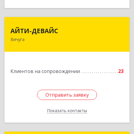
АЙТИ-ДЕВАЙС
АЙТИ-ДЕВАЙС
Вичуга
155334, Ивановская обл, г.о. Вичуга, Вичуга г,
Бисирихинская ул, Здание № 81
Подробнее
Клиентов на сопровождении
23
Отправить заявку
Отправить заявку
Показать контакты
Назад