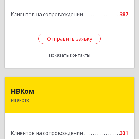
Подробнее
Клиентов на сопровождении
387
Отправить заявку
Отправить заявку
Показать контакты
Назад
НВКом
НВКом
Иваново
153000, Ивановская обл, Иваново г, Аптечный
пер, дом № 11, оф.8
Подробнее
Клиентов на сопровождении
331