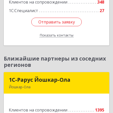
Клиентов на сопровождении
348
Подробнее
1С:Специалист
27
Отправить заявку
Отправить заявку
Показать контакты
Назад
Ближайшие партнеры из соседних
регионов
1С-Рарус Йошкар-Ола
1С-Рарус Йошкар-Ола
Йошкар-Ола
424004, Марий Эл Респ, Йошкар-Ола г, Волкова
ул, дом № 68
Клиентов на сопровождении
1395
Подробнее