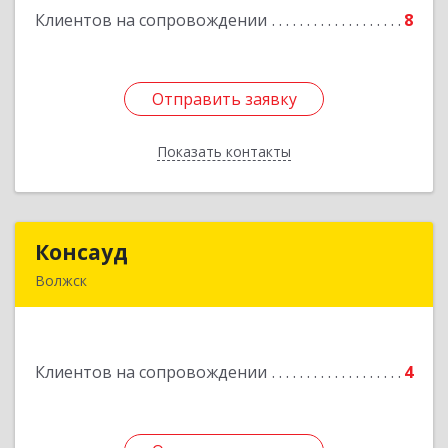
Клиентов на сопровождении
8
Отправить заявку
Отправить заявку
Показать контакты
Назад
Консауд
Консауд
Волжск
425005, Марий Эл респ, Волжск г, Пролетарская
ул, дом 4А, офис 21
Клиентов на сопровождении
4
Подробнее