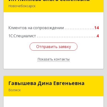
Новочебоксарск
429965, Чувашская Республика - Чувашия,
Новочебоксарск г, Пионерская ул, дом № 2,
корпус 2, кв.141
Клиентов на сопровождении
14
Подробнее
1С:Специалист
4
Отправить заявку
Отправить заявку
Показать контакты
Назад
Гавышева Дина Евгеньевна
Гавышева Дина Евгеньевна
Волжск
Подробнее