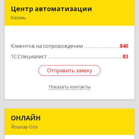
Центр автоматизации
Центр автоматизации
Казань
420133, Татарстан Респ, Казань г, Ямашева пр-
кт, дом № 92
Клиентов на сопровождении
840
Подробнее
1С:Специалист
83
Отправить заявку
Отправить заявку
Показать контакты
Назад
ОНЛАЙН
ОНЛАЙН
Йошкар-Ола
424000, Марий Эл Респ, Йошкар-Ола г,