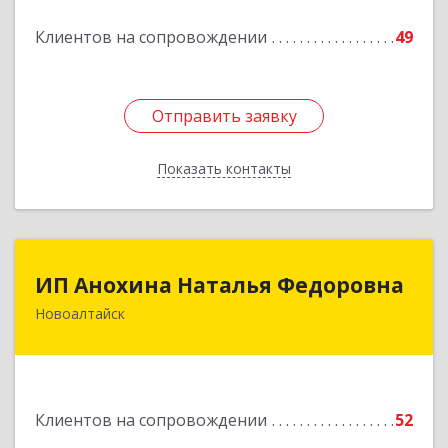
Клиентов на сопровождении
49
Подробнее
Отправить заявку
Отправить заявку
Показать контакты
Назад
ИП Анохина Наталья Федоровна
ИП Анохина Наталья Федоровна
Новоалтайск
658041, Алтайский край, Новоалтайск г,
Белоярская ул, дом № 132
Подробнее
Клиентов на сопровождении
52