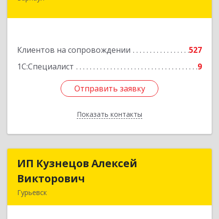
дом № 65
Подробнее
Клиентов на сопровождении
527
1С:Специалист
9
Отправить заявку
Отправить заявку
Показать контакты
Назад
ИП Кузнецов Алексей
ИП Кузнецов Алексей
Викторович
Викторович
Гурьевск
652780, Кемеровская обл, Гурьевский р-н,
Гурьевск г, Суворова ул, дом № 32