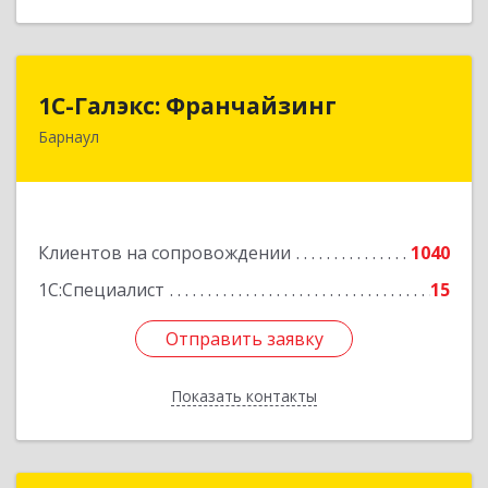
1С-Галэкс: Франчайзинг
1С-Галэкс: Франчайзинг
Барнаул
656015, Алтайский край, Барнаул г, Деповская
ул, дом № 7, каб.А-105
Подробнее
Клиентов на сопровождении
1040
1С:Специалист
15
Отправить заявку
Отправить заявку
Показать контакты
Назад