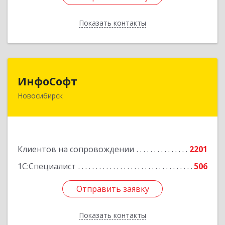
Показать контакты
Назад
ИнфоСофт
ИнфоСофт
Новосибирск
630091, Новосибирская обл, Новосибирск г,
Крылова ул, дом № 31
Подробнее
Клиентов на сопровождении
2201
1С:Специалист
506
Отправить заявку
Отправить заявку
Показать контакты
Назад