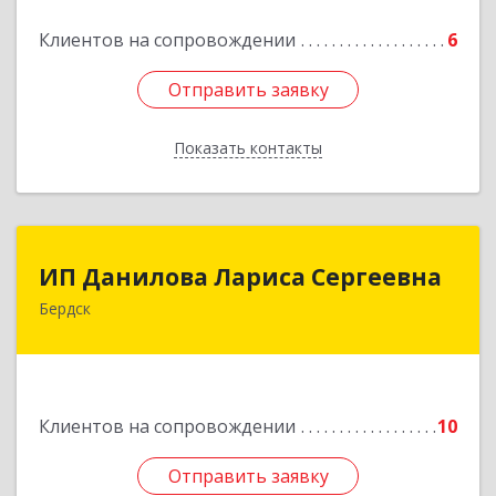
Подробнее
Клиентов на сопровождении
6
Отправить заявку
Отправить заявку
Показать контакты
Назад
ИП Данилова Лариса Сергеевна
ИП Данилова Лариса Сергеевна
Бердск
633004, Новосибирская обл, Бердск г, Озерная
ул, дом № 42, кв.40
Подробнее
Клиентов на сопровождении
10
Отправить заявку
Отправить заявку