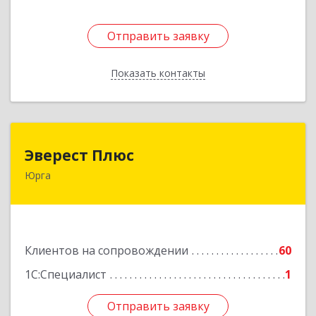
Отправить заявку
Отправить заявку
Показать контакты
Назад
Эверест Плюс
Эверест Плюс
Юрга
652055, Кемеровская обл, Юрга г, Московская
ул, дом № 9, оф.1
Подробнее
Клиентов на сопровождении
60
1С:Специалист
1
Отправить заявку
Отправить заявку