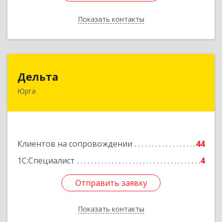
Показать контакты
Назад
Дельта
Дельта
Юрга
652050, Кемеровская область - Кузбасс обл,
Юрга г, Ленинградская ул, дом № 52, оф.32
Подробнее
Клиентов на сопровождении
44
1С:Специалист
4
Отправить заявку
Отправить заявку
Показать контакты
Назад