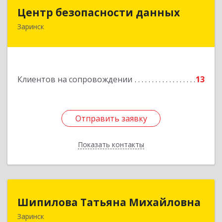
Центр безопасности данных
Центр безопасности данных
Заринск
659100, Алтайский край, Заринск г, Таратынова
ул, дом № 11, кв.9
Подробнее
Клиентов на сопровождении
13
Отправить заявку
Отправить заявку
Показать контакты
Назад
Шипилова Татьяна Михайловна
Шипилова Татьяна Михайловна
Заринск