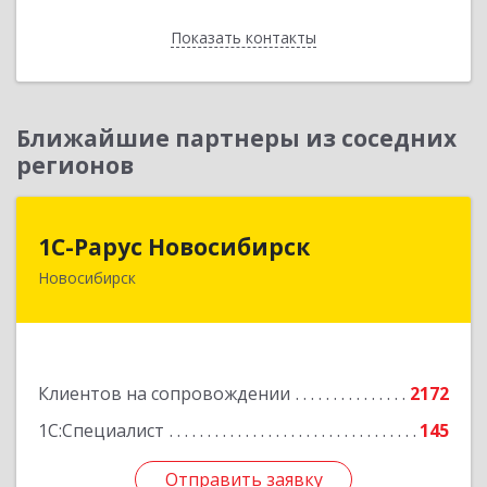
Показать контакты
Назад
Ближайшие партнеры из соседних
регионов
1С-Рарус Новосибирск
1С-Рарус Новосибирск
Новосибирск
630015, Новосибирская обл, Новосибирск г,
Планетная ул, дом № 30,производственный
корпус 2Б, пом.5а
Подробнее
Клиентов на сопровождении
2172
1С:Специалист
145
Отправить заявку
Отправить заявку