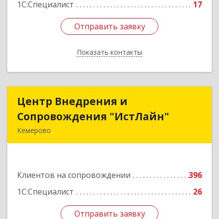
1С:Специалист
17
Отправить заявку
Отправить заявку
Показать контакты
Назад
Центр Внедрения и
Центр Внедрения и
Сопровождения "ИстЛайн"
Сопровождения "ИстЛайн"
Кемерово
650000, Кемеровская область - Кузбасс обл, г.о.
Кемеровский, Кемерово г, Мичурина ул, дом №
13А, этаж 3, пом.2, оф.301
Клиентов на сопровождении
396
Подробнее
1С:Специалист
26
Отправить заявку
Отправить заявку