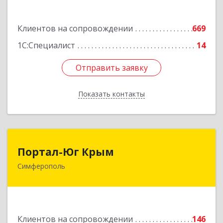
Подробнее
Клиентов на сопровождении
669
1С:Специалист
14
Отправить заявку
Отправить заявку
Показать контакты
Назад
Портал-Юг Крым
Портал-Юг Крым
Симферополь
295015, Крым Респ, Симферополь г, Козлова ул,
дом № 27
Подробнее
Клиентов на сопровождении
146