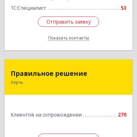
1С:Специалист
53
Отправить заявку
Отправить заявку
Показать контакты
Назад
Правильное решение
Правильное решение
Керчь
298330, Крым Респ, Керчь г, Адмиралтейский
проезд, дом № 1
Подробнее
Клиентов на сопровождении
270