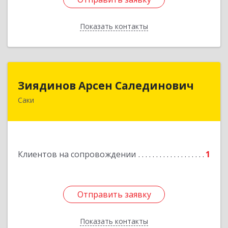
Показать контакты
Назад
Зиядинов Арсен Салединович
Зиядинов Арсен Салединович
Саки
г.Саки, Интернациональная, 5/2, кв.1
Подробнее
Клиентов на сопровождении
1
Отправить заявку
Отправить заявку
Показать контакты
Назад