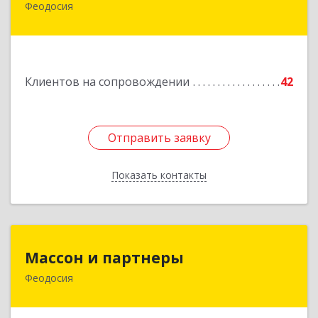
Феодосия
Подробнее
Клиентов на сопровождении
42
Отправить заявку
Отправить заявку
Показать контакты
Назад
Массон и партнеры
Массон и партнеры
Феодосия
298112, Крым Респ, Феодосия г, Крымская ул,
дом № 31