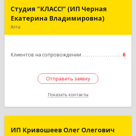
Студия "КЛАСС!" (ИП Черная
Студия "КЛАСС!" (ИП Черная
Екатерина Владимировна)
Екатерина Владимировна)
Ялта
98600, г. Ялта, ул. Свердлова, 24
Подробнее
Клиентов на сопровождении
6
Отправить заявку
Отправить заявку
Показать контакты
Назад
ИП Кривошеев Олег Олегович
ИП Кривошеев Олег Олегович