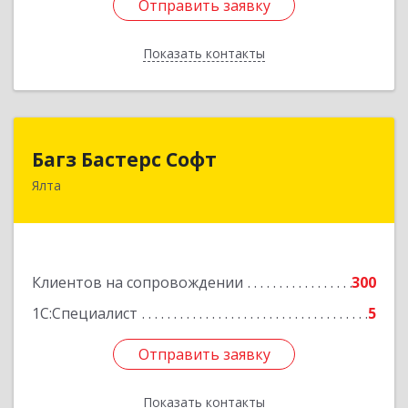
Отправить заявку
Отправить заявку
Показать контакты
Назад
Багз Бастерс Софт
Багз Бастерс Софт
Ялта
298603, Крым Респ, Ялта г, Свердлова ул, дом №
34
Подробнее
Клиентов на сопровождении
300
1С:Специалист
5
Отправить заявку
Отправить заявку
Показать контакты
Назад