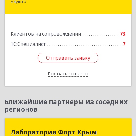
Алушта
298500, Крым Респ, Алушта г, Горького ул, дом
№ 34А, оф.7
Подробнее
Клиентов на сопровождении
73
1С:Специалист
7
Отправить заявку
Отправить заявку
Показать контакты
Назад
Ближайшие партнеры из соседних
регионов
Лаборатория Форт Крым
Лаборатория Форт Крым