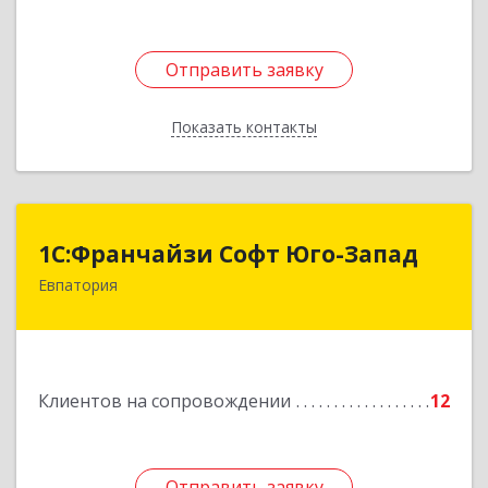
Отправить заявку
Отправить заявку
Показать контакты
Назад
1С:Франчайзи Софт Юго-Запад
1С:Франчайзи Софт Юго-Запад
Евпатория
297407, Крым Респ, Евпатория г, Победы пр-кт,
дом № 13, кв.45
Подробнее
Клиентов на сопровождении
12
Отправить заявку
Отправить заявку