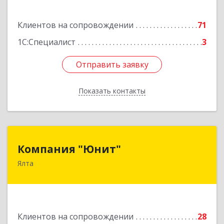
Подробнее
Клиентов на сопровождении
71
1С:Специалист
3
Отправить заявку
Отправить заявку
Показать контакты
Назад
Компания "Юнит"
Компания "Юнит"
Ялта
298600, Крым Респ, Ялта г, Васильева ул, дом №
16, оф.400
Подробнее
Клиентов на сопровождении
28