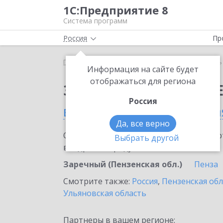
1С:Предприятие 8
Система программ
Россия
Пр
Главная
Сервисы ИТС
Модуль 1C:EDI
Модуль 
Информация на сайте будет
отображаться для региона
Заказать Модуль 1C:E
Россия
в Заречном (Пензенская
Да, все верно
Ознакомьтесь с информационными карт
Выбрать другой
внедрение продукта.
Заречный (Пензенская обл.)
Пенза
Смотрите также:
Россия
,
Пензенская обл
Ульяновская область
Партнеры в вашем регионе: