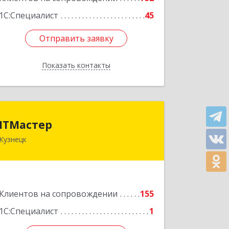
1С:Специалист
45
Отправить заявку
Отправить заявку
Показать контакты
Назад
ITМастер
ITМастер
Кузнецк
442537, Пензенская обл, Кузнецк г,
Белинского ул, дом № 82, ДЦ"Сфера",
оф.15
Подробнее
Клиентов на сопровождении
155
1С:Специалист
1