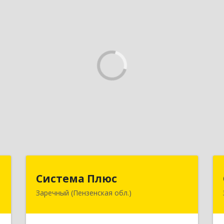
т
Система Плюс
Система Плюс
Заречный (Пензенская обл.)
,
442960, Пензенская обл, Заречный г,
3
Комсомольская ул, дом № 1-205