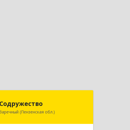
Содружество
Содружество
Заречный (Пензенская обл.)
442962, Пензенская обл, Заречный г,
Промышленная ул, дом № 25