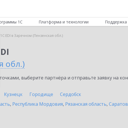
ограммы 1С
Платформа и технологии
Поддержка 
1C:EDI в Заречном (Пензенская обл.)
DI
 обл.)
очками, выберите партнёра и отправьте заявку на ко
Кузнецк
Городище
Сердобск
асть
,
Республика Мордовия
,
Рязанская область
,
Саратов