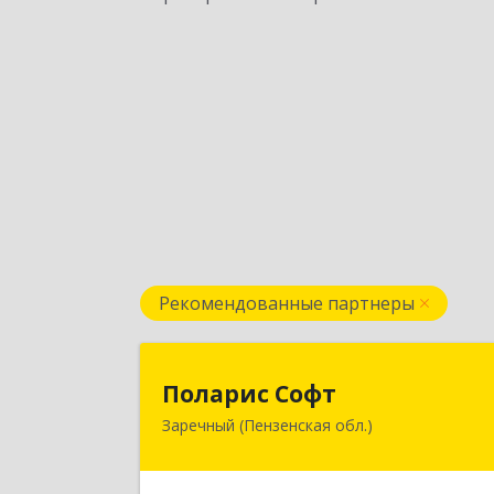
Рекомендованные партнеры
Поларис Соф
Поларис Софт
Заречный (Пензенская обл.)
442960, Пензенская обл, Заречный г
В.В.Демакова проезд, дом № 5, кв.30