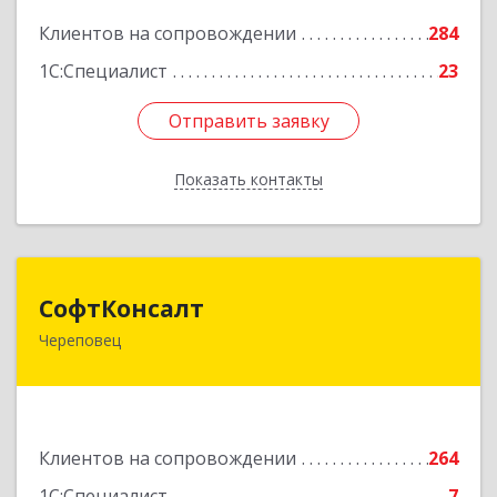
Подробнее
Клиентов на сопровождении
284
1С:Специалист
23
Отправить заявку
Отправить заявку
Показать контакты
Назад
СофтКонсалт
СофтКонсалт
Череповец
162614, Вологодская обл, Череповец г,
М.Горького ул, дом № 32, оф.611/2
Подробнее
Клиентов на сопровождении
264
1С:Специалист
7