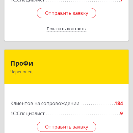
Отправить заявку
Отправить заявку
Показать контакты
Назад
ПроФи
ПроФи
Череповец
162602, Вологодская обл, Череповец г,
Советский пр-кт, дом № 99а, этаж 5, оф. 501
Подробнее
Клиентов на сопровождении
184
1С:Специалист
9
Отправить заявку
Отправить заявку