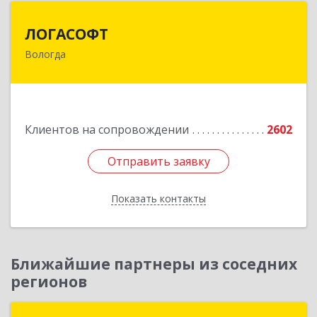
ЛОГАСОФТ
ЛОГАСОФТ
Вологда
160002, Вологодская обл, Вологда г, Гагарина
ул, дом № 26, пом.3
Подробнее
Клиентов на сопровождении
2602
Отправить заявку
Отправить заявку
Показать контакты
Назад
Ближайшие партнеры из соседних
регионов