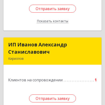
Отправить заявку
Отправить заявку
Показать контакты
Назад
ИП Иванов Александр
ИП Иванов Александр
Станиславович
Станиславович
Кириллов
161100, Вологодская обл, Кирилловский р-н,
Кириллов г, Гагарина ул, дом № 126
Клиентов на сопровождении
1
Подробнее
Отправить заявку
Отправить заявку