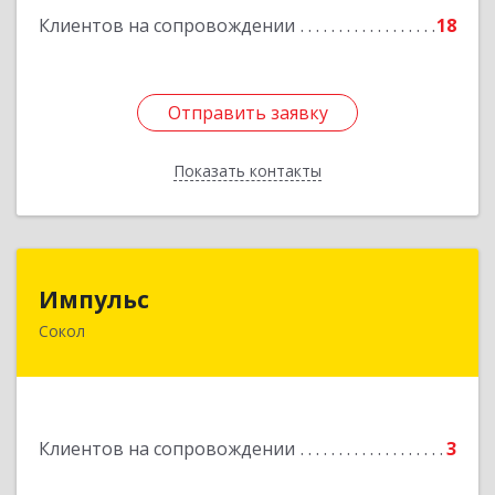
Клиентов на сопровождении
18
Подробнее
Отправить заявку
Отправить заявку
Показать контакты
Назад
Импульс
Импульс
Сокол
162130, Вологодская обл, Сокольский р-н,
Сокол г, Орешкова ул, дом № 8, кв.3
Подробнее
Клиентов на сопровождении
3