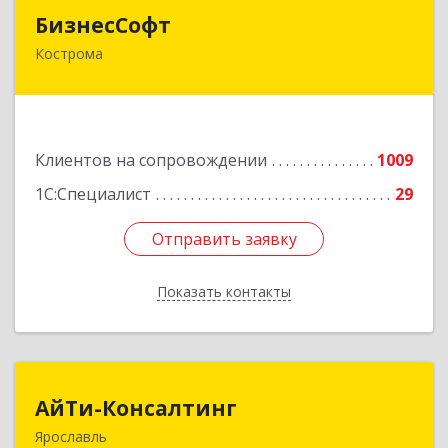
БизнесСофт
БизнесСофт
Кострома
156016, Костромская обл, Кострома г,
Профсоюзная ул, дом № 14а, пом.1, каб. 3
Подробнее
Клиентов на сопровождении
1009
1С:Специалист
29
Отправить заявку
Отправить заявку
Показать контакты
Назад
АйТи-Консалтинг
АйТи-Консалтинг
Ярославль
150007, Ярославская обл, Ярославль г, Урочская