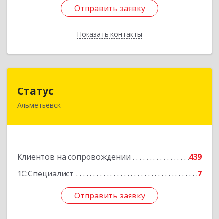
Отправить заявку
Отправить заявку
Показать контакты
Назад
Статус
Статус
Альметьевск
423450, Татарстан Респ, Альметьевск г, Мира
ул, дом № 10
Подробнее
Клиентов на сопровождении
439
1С:Специалист
7
Отправить заявку
Отправить заявку