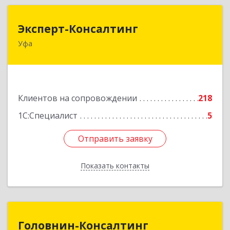
Эксперт-Консалтинг
Эксперт-Консалтинг
Уфа
450059, Башкортостан Респ, Уфимский р-н, Уфа
г, Малая Гражданская ул, дом № 35А
Подробнее
Клиентов на сопровождении
218
1С:Специалист
5
Отправить заявку
Отправить заявку
Показать контакты
Назад
Головнин-Консалтинг
Головнин-Консалтинг