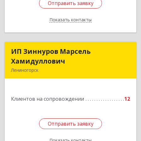
Отправить заявку
Отправить заявку
Показать контакты
Назад
ИП Зиннуров Марсель
ИП Зиннуров Марсель
Хамидуллович
Хамидуллович
Лениногорск
423250, Татарстан Респ, Лениногорский р-н,
Лениногорск г, Халиуллина ул, дом № 79
Клиентов на сопровождении
12
Подробнее
Отправить заявку
Отправить заявку
Показать контакты
Назад