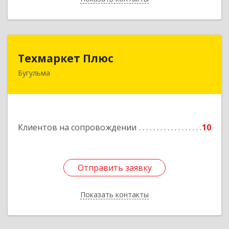
Техмаркет Плюс
Техмаркет Плюс
Бугульма
423231, РТ, Бугульма, ул.Белинского, д.13
Подробнее
Клиентов на сопровождении
10
Отправить заявку
Отправить заявку
Показать контакты
Назад