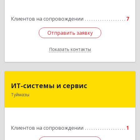
Подробнее
Клиентов на сопровождении
7
Отправить заявку
Отправить заявку
Показать контакты
Назад
ИТ-системы и сервис
ИТ-системы и сервис
Туймазы
452 750, 452750, Башкортостан Респ,
Туймазинский р-н, Туймазы г, Заводская ул,
дом № 11
Подробнее
Клиентов на сопровождении
1