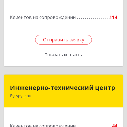
Подробнее
Клиентов на сопровождении
114
Отправить заявку
Отправить заявку
Показать контакты
Назад
Инженерно-технический центр
Инженерно-технический центр
Бугуруслан
461633, Оренбургская обл, Бугуруслан г,
Больничный пер, дом № 8
Подробнее
Клиентов на сопровождении
44