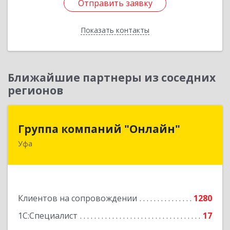
Отправить заявку
Отправить заявку
Показать контакты
Назад
Ближайшие партнеры из соседних
регионов
Группа компаний "Онлайн"
Группа компаний "Онлайн"
Уфа
450006, Башкортостан Респ, г.о. город Уфа, Уфа
г, Цюрупы ул, дом № 130, этаж 1
Подробнее
Клиентов на сопровождении
1280
1С:Специалист
17