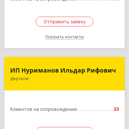
Отправить заявку
Отправить заявку
Показать контакты
Назад
ИП Нуриманов Ильдар Рифович
ИП Нуриманов Ильдар Рифович
Дюртюли
452320, Башкортостан Респ, Дюртюли г,
Первомайская ул, 2а, кв.76
Подробнее
Клиентов на сопровождении
33