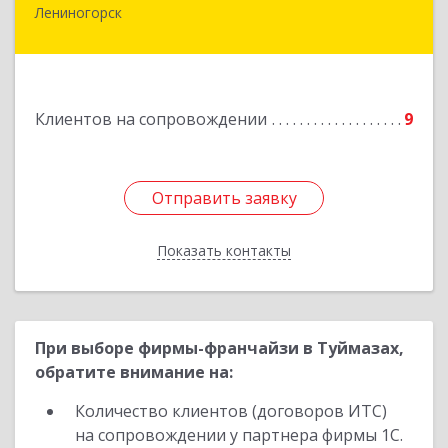
Лениногорск
423250, Татарстан Респ, Лениногорск г,
Гагарина ул, дом № 36
Подробнее
Клиентов на сопровождении
9
Отправить заявку
Отправить заявку
Показать контакты
Назад
При выборе фирмы-франчайзи в Туймазах,
обратите внимание на:
Количество клиентов (договоров ИТС)
на сопровождении у партнера фирмы 1С.