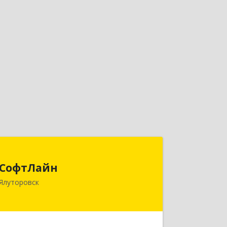
СофтЛайн
СофтЛайн
627010, Тюменская обл, Ялуторовский
Ялуторовск
р-н, Ялуторовск г, Ленина ул, дом №
28
Подробнее