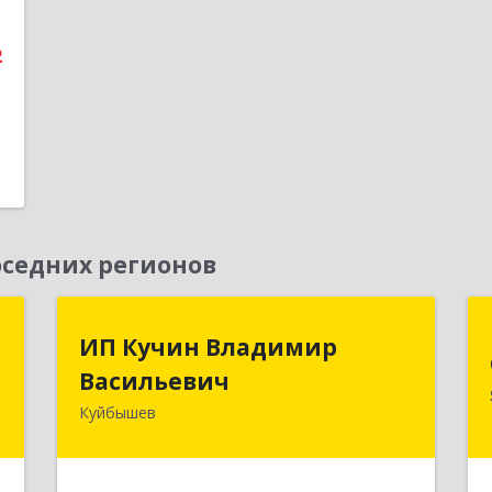
е
2
седних регионов
к
ИП Кучин Владимир
ИП Кучин Владимир
Васильевич
Васильевич
а
8
Куйбышев
632387, Новосибирская обл,
Куйбышев г, Тургенева ул, дом № 4
е