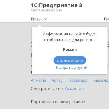
1С:Предприятие 8
Система программ
Россия
Пр
Главная
Сервисы ИТС
Модуль 1C:EDI
Модуль 
Информация на сайте будет
отображаться для региона
Заказать Модуль 1C:E
Россия
в Степногорске
Да, все верно
Ознакомьтесь с информационными карт
Выбрать другой
внедрение продукта.
Алматы
Актау
Павлодар
Кызыло
Смотрите также:
Казахстан
Партнеры в вашем регионе: