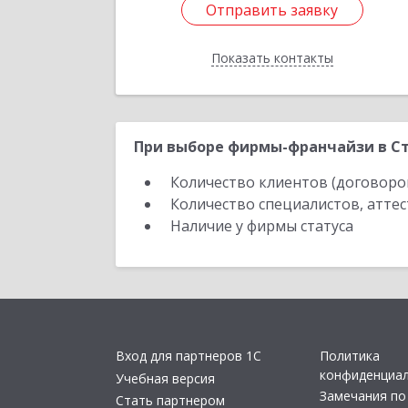
Отправить заявку
Отправить заявку
Показать контакты
Назад
При выборе фирмы-франчайзи в Ст
Количество клиентов (договоро
Количество специалистов, атте
Наличие у фирмы статуса
Вход для партнеров 1С
Политика
конфиденциа
Учебная версия
Замечания по
Стать партнером