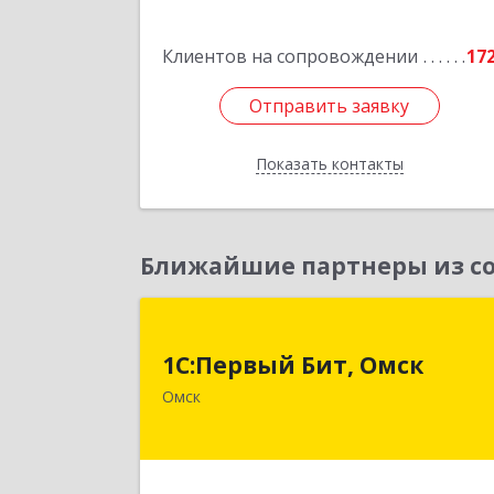
Подробне
Клиентов на сопровождении
17
Отправить заявку
Отправить заявку
Показать контакты
Назад
Ближайшие партнеры из со
1С:Первый Бит, Омс
1С:Первый Бит, Омск
644099, Омская обл, Омск г, Гагарин
Омск
ул, дом № 14, оф.20
Подробне