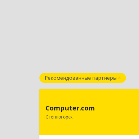
Рекомендованные партнеры
Computer.co
Computer.com
021500, Республика Казахстан
Степногорск
Акмолинская, Степногорск, 3, дом 
4