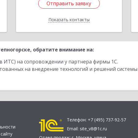
Отправить заявку
Отправить заявку
Показать контакты
Назад
епногорске, обратите внимание на:
в ИТС) на сопровождении у партнера фирмы 1С.
стованных на внедрение технологий и решений системы
Телефон:
+7 (495) 737-92-57
льности
Email:
site_v8@1c.ru
 сайту
Отдел продаж:
г. Москва
,
улица