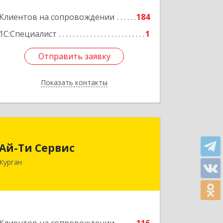
Клиентов на сопровождении
184
1С:Специалист
1
Отправить заявку
Отправить заявку
Показать контакты
Назад
Ай-Ти Сервис
Ай-Ти Сервис
640032, Курганская обл, г.о. Город
Курган
Курган, Курган г, Бажова ул, дом № 49,
оф.304
Подробнее