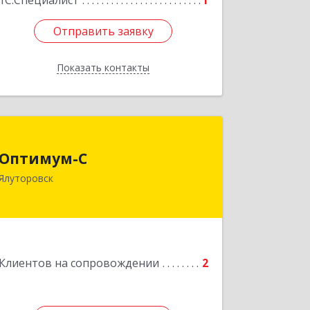
1С:Специалист
1
Отправить заявку
Отправить заявку
Показать контакты
Назад
Оптимум-С
Оптимум-С
Ялуторовск
Подробнее
Клиентов на сопровождении
2