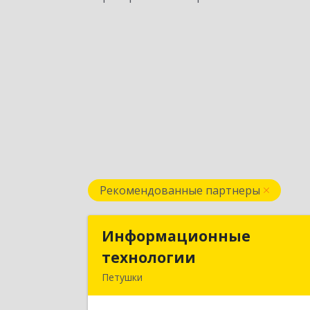
Рекомендованные партнеры
Информационные
Информационны
технологии
технологи
Петушки
601144, Владимирская обл, Петушки г
Маяковского ул, дом № 1