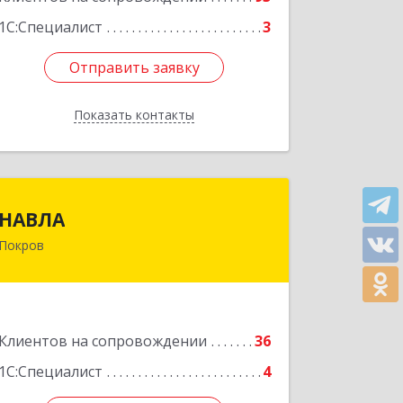
1С:Специалист
3
Отправить заявку
Отправить заявку
Показать контакты
Назад
НАВЛА
НАВЛА
Покров
601120, Владимирская обл,
Петушинский р-н, Покров г, Ленина
ул, дом № 98, пом.6
Подробнее
Клиентов на сопровождении
36
1С:Специалист
4