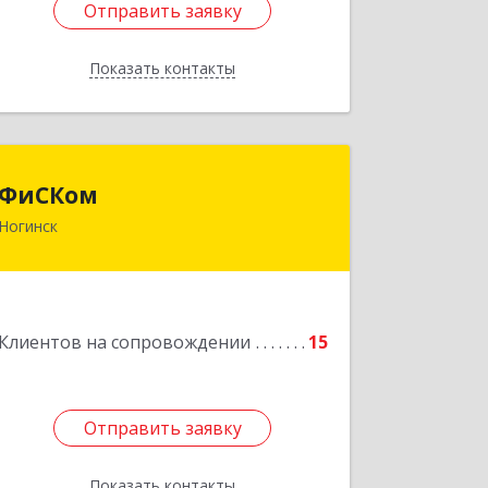
Отправить заявку
Отправить заявку
Показать контакты
Назад
ФиСКом
ФиСКом
Ногинск
142403, Московская обл., г.Ногинск,
ул.Ремесленная, д.1, пом.33
Подробнее
Клиентов на сопровождении
15
Отправить заявку
Отправить заявку
Показать контакты
Назад