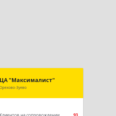
ЦА "Максималист"
ЦА "Максималист"
Орехово-Зуево
142600, Московская обл, Орехово-
Зуево г, Ленина ул, дом № 78
Подробнее
Клиентов на сопровождении
93