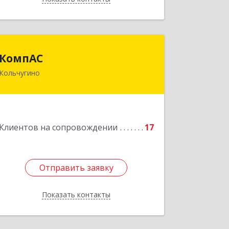
КомпАС
КомпАС
Кольчугино
601782, Владимирская область,
г.Кольчугино, ул.Больничная, д.20
Подробнее
Клиентов на сопровождении
17
Отправить заявку
Отправить заявку
Показать контакты
Назад