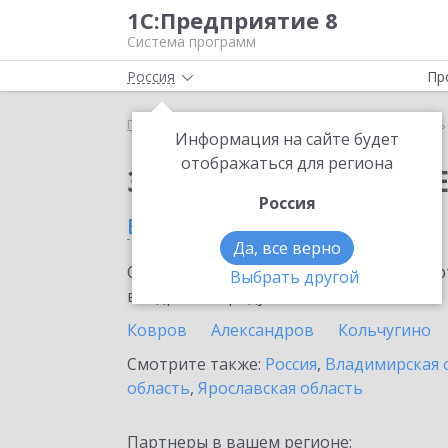
1С:Предприятие 8
Система программ
Россия
Пр
Главная
Сервисы ИТС
Модуль 1C:EDI
Модуль 
Информация на сайте будет
отображаться для региона
Заказать Модуль 1C:E
Россия
в Петушках
Да, все верно
Ознакомьтесь с информационными карт
Выбрать другой
внедрение продукта.
Ковров
Александров
Кольчугино
Смотрите также:
Россия
,
Владимирская 
область
,
Ярославская область
Партнеры в вашем регионе: