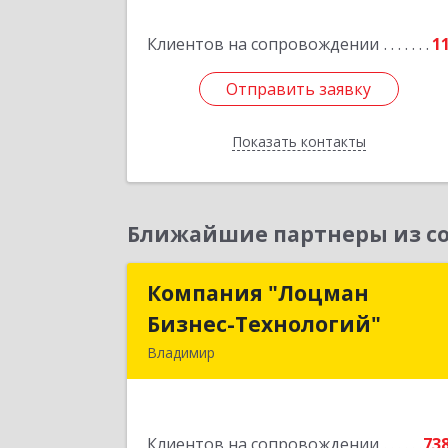
Клиентов на сопровождении
1
Подробне
Отправить заявку
Отправить заявку
Показать контакты
Назад
Ближайшие партнеры из со
Компания "Лоцман
Компания "Лоцма
Бизнес-Технологий"
Бизнес-Технологий
Владимир
600015, Владимирская обл, Владими
г, Чайковского ул, дом № 40А, оф.2
Клиентов на сопровождении
73
Подробне