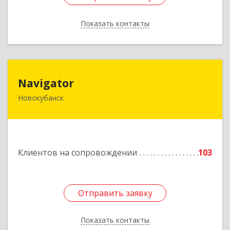
Показать контакты
Назад
Navigator
Navigator
Новокубанск
352240, Краснодарский край, Новокубанск г,
Пушкина ул, дом № 67
Подробнее
Клиентов на сопровождении
103
Отправить заявку
Отправить заявку
Показать контакты
Назад