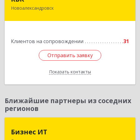
Новоалександровск
356000, Ставропольский край,
Новоалександровск г, Маршала Жукова ул, дом
№ 50
Подробнее
Клиентов на сопровождении
31
Отправить заявку
Отправить заявку
Показать контакты
Назад
Ближайшие партнеры из соседних
регионов
Бизнес ИТ
Бизнес ИТ