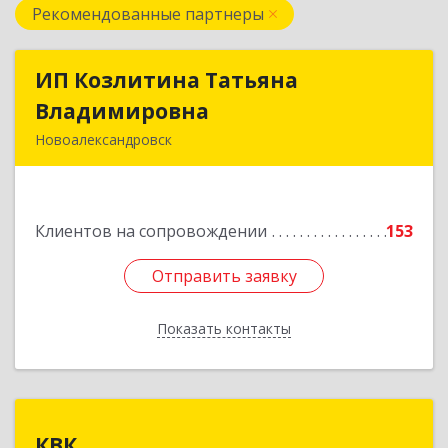
Рекомендованные партнеры
ИП Козлитина Татьяна
ИП Козлитина Татьяна
Владимировна
Владимировна
Новоалександровск
356000, Ставропольский край,
Новоалександровск г, Гайдара пер, дом № 25
Клиентов на сопровождении
153
Подробнее
Отправить заявку
Отправить заявку
Показать контакты
Назад
КВК
КВК