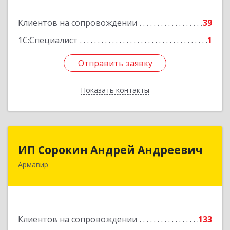
Подробнее
Клиентов на сопровождении
39
1С:Специалист
1
Отправить заявку
Отправить заявку
Показать контакты
Назад
ИП Сорокин Андрей Андреевич
ИП Сорокин Андрей Андреевич
Армавир
352900, Краснодарский край, Армавир г,
Ф.Энгельса ул, дом № 25, кв.309
Подробнее
Клиентов на сопровождении
133