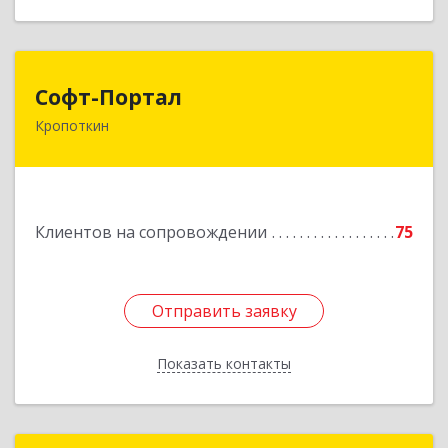
Софт-Портал
Софт-Портал
Кропоткин
352395, Краснодарский край, Кавказский р-н,
Кропоткин г, Лесной пер, дом № 15, кв.61
Подробнее
Клиентов на сопровождении
75
Отправить заявку
Отправить заявку
Показать контакты
Назад