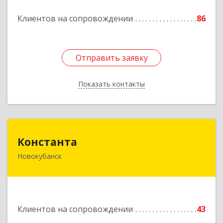
Подробнее
Клиентов на сопровождении
86
Отправить заявку
Отправить заявку
Показать контакты
Назад
Константа
Константа
Новокубанск
352240, Краснодарский край, Новокубанск г,
Альпийская ул, дом № 22, кв.2
Подробнее
Клиентов на сопровождении
43