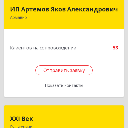
ИП Артемов Яков Александрович
ИП Артемов Яков Александрович
Армавир
Подробнее
Клиентов на сопровождении
53
Отправить заявку
Отправить заявку
Показать контакты
Назад
XXI Век
XXI Век
Гулькевичи
352180, Краснодарский край, Отрадо-