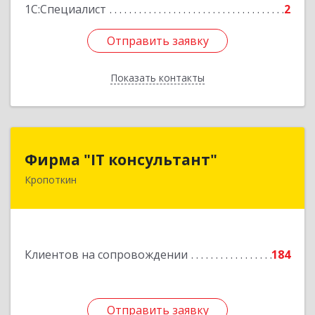
1С:Специалист
2
Отправить заявку
Отправить заявку
Показать контакты
Назад
Фирма "IT консультант"
Фирма "IT консультант"
Кропоткин
352389, Краснодарский край, Кавказский р-н,
Кропоткин г, Пушкина ул, дом № 294, оф.2,3
Подробнее
Клиентов на сопровождении
184
Отправить заявку
Отправить заявку