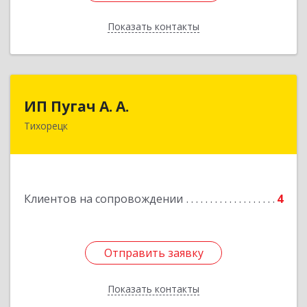
Показать контакты
Назад
ИП Пугач А. А.
ИП Пугач А. А.
Тихорецк
352114, Краснодарский край, Тихорецкий р-н,
Еремизино-Борисовская ст, Школьная ул, дом
№ 97
Подробнее
Клиентов на сопровождении
4
Отправить заявку
Отправить заявку
Показать контакты
Назад