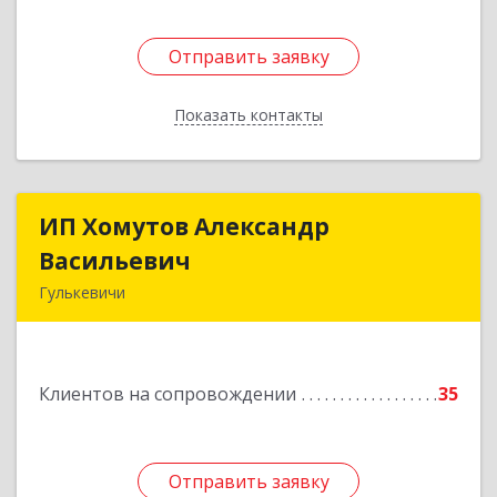
Отправить заявку
Отправить заявку
Показать контакты
Назад
ИП Хомутов Александр
ИП Хомутов Александр
Васильевич
Васильевич
Гулькевичи
352190, Краснодарский край, Гулькевичи г, 50
лет ВЛКСМ ул, дом № 21, кв.2
Клиентов на сопровождении
35
Подробнее
Отправить заявку
Отправить заявку