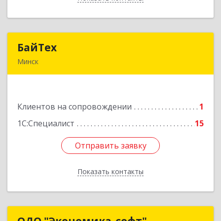
БайТех
БайТех
Минск
220014, Республика Беларусь, г. Минск, ул.
Минина, 23А
Клиентов на сопровождении
1
Подробнее
1С:Специалист
15
Отправить заявку
Отправить заявку
Показать контакты
Назад