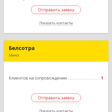
Отправить заявку
Отправить заявку
Показать контакты
Назад
Белсотра
Белсотра
Минск
Республика Беларусь, г.Минск,
ул.Промышленная, 4/2.
Клиентов на сопровождении
1
Подробнее
Отправить заявку
Отправить заявку
Показать контакты
Назад