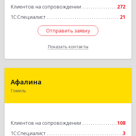
Клиентов на сопровождении
272
1С:Специалист
21
Отправить заявку
Отправить заявку
Показать контакты
Назад
Афалина
Афалина
Гомель
246008, Республика Беларусь, г.Гомель,
ул.Барыкина, 149
Подробнее
Клиентов на сопровождении
108
1С:Специалист
3