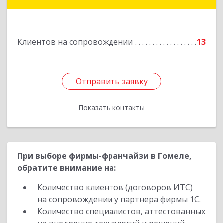
Железногорск г, Автолюбителей пер, дом № 5,
офис 7
Подробнее
Клиентов на сопровождении
13
Отправить заявку
Отправить заявку
Показать контакты
Назад
При выборе фирмы-франчайзи в Гомеле,
обратите внимание на:
Количество клиентов (договоров ИТС)
на сопровождении у партнера фирмы 1С.
Количество специалистов, аттестованных