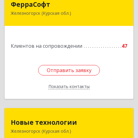
ФерраСофт
Железногорск (Курская обл.)
307179, Курская обл, Железногорск г, Ленина ул,
дом № 92, корпус 1, оф.2-34
Подробнее
Клиентов на сопровождении
47
Отправить заявку
Отправить заявку
Показать контакты
Назад
Новые технологии
Новые технологии
Железногорск (Курская обл.)
307170, Курская обл, Железногорский р-н,