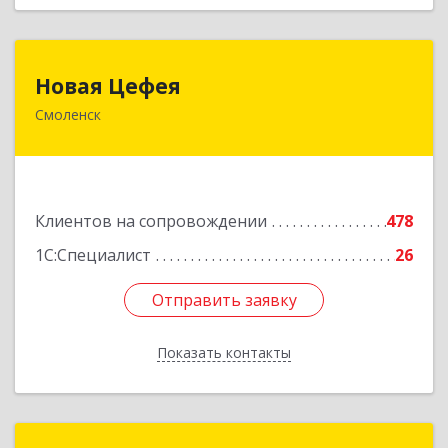
Новая Цефея
Новая Цефея
Смоленск
214018, Смоленская обл, Смоленск г, Раевского
ул, дом № 10
Подробнее
Клиентов на сопровождении
478
1С:Специалист
26
Отправить заявку
Отправить заявку
Показать контакты
Назад