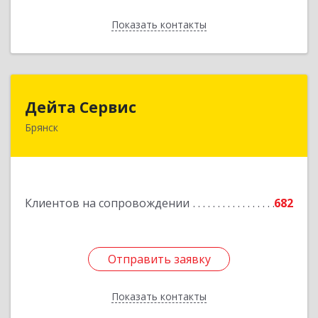
Показать контакты
Назад
Дейта Сервис
Дейта Сервис
Брянск
241035, Брянская обл, Брянск г, Ульянова ул,
дом № 4, оф.403
Подробнее
Клиентов на сопровождении
682
Отправить заявку
Отправить заявку
Показать контакты
Назад