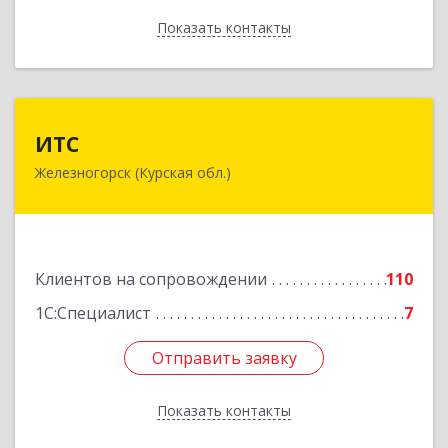
Показать контакты
Назад
ИТС
ИТС
Железногорск (Курская обл.)
307178, Курская обл, Железногорск г,
Димитрова ул, дом № 3, корпус 5, оф.5
Подробнее
Клиентов на сопровождении
110
1С:Специалист
7
Отправить заявку
Отправить заявку
Показать контакты
Назад