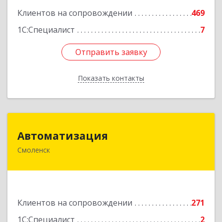
Клиентов на сопровождении
469
1С:Специалист
7
Отправить заявку
Отправить заявку
Показать контакты
Назад
Автоматизация
Автоматизация
Смоленск
214019, Смоленская обл, Смоленск г, Марии
Октябрьской ул, дом № 16, оф.107
Подробнее
Клиентов на сопровождении
271
1С:Специалист
2