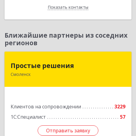
Показать контакты
Назад
Ближайшие партнеры из соседних
регионов
Простые решения
Простые решения
Смоленск
214015, Смоленская обл, Смоленск г, Большая
Краснофлотская ул, дом № 17
Подробнее
Клиентов на сопровождении
3229
1С:Специалист
57
Отправить заявку
Отправить заявку