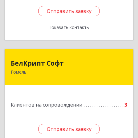
Отправить заявку
Отправить заявку
Показать контакты
Назад
БелКрипт Софт
БелКрипт Софт
Гомель
Беларусь, 246046, г. Гомель, МЖК "Солнечный",
корпус 6, помещение 8
Подробнее
Клиентов на сопровождении
3
Отправить заявку
Отправить заявку