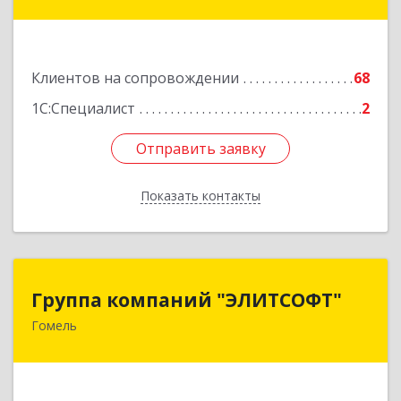
Подробнее
Клиентов на сопровождении
68
1С:Специалист
2
Отправить заявку
Отправить заявку
Показать контакты
Назад
Группа компаний "ЭЛИТСОФТ"
Группа компаний "ЭЛИТСОФТ"
Гомель
246015. Республика Беларусь, г.Гомель, ул.
Лепешинского, 9Б
Подробнее