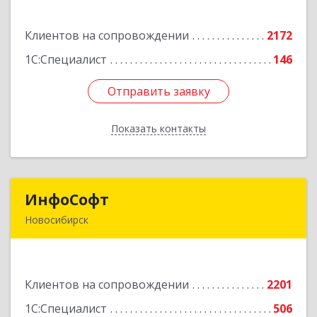
Планетная ул, дом № 30,производственный
корпус 2Б, пом.5а
Клиентов на сопровождении
2172
Подробнее
1С:Специалист
146
Отправить заявку
Отправить заявку
Показать контакты
Назад
ИнфоСофт
ИнфоСофт
Новосибирск
630091, Новосибирская обл, Новосибирск г,
Крылова ул, дом № 31
Клиентов на сопровождении
2201
Подробнее
1С:Специалист
506