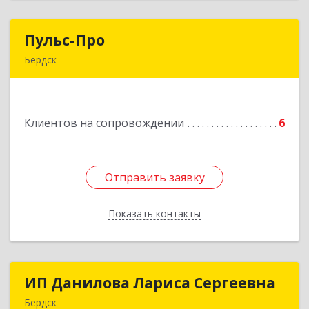
Пульс-Про
Пульс-Про
Бердск
633010, Новосибирская обл, Бердск, Ленина,
дом № 89/8, оф.509
Клиентов на сопровождении
6
Подробнее
Отправить заявку
Отправить заявку
Показать контакты
Назад
ИП Данилова Лариса Сергеевна
ИП Данилова Лариса Сергеевна
Бердск