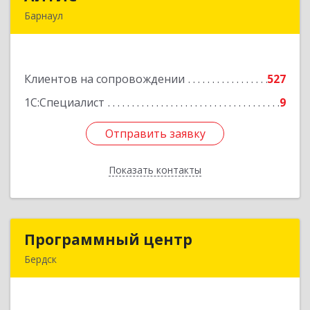
Барнаул
656067, Алтайский край, Барнаул г, Взлетная ул,
дом № 65
Клиентов на сопровождении
527
Подробнее
1С:Специалист
9
Отправить заявку
Отправить заявку
Показать контакты
Назад
Программный центр
Программный центр
Бердск
633004, Новосибирская обл, Бердск г,
Химзаводская ул, дом № 9/4