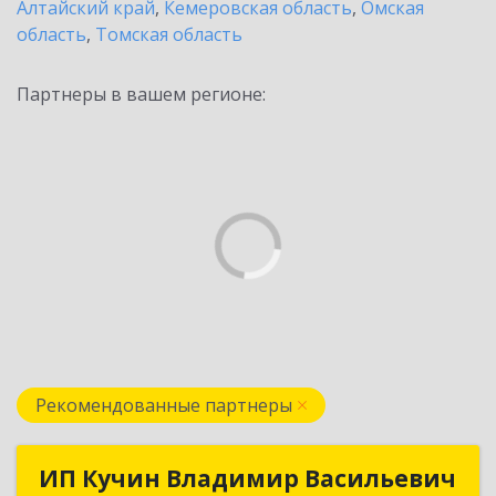
Алтайский край
,
Кемеровская область
,
Омская
область
,
Томская область
Партнеры в вашем регионе:
Рекомендованные партнеры
ИП Кучин Владимир Васильевич
ИП Кучин Владимир Васильевич