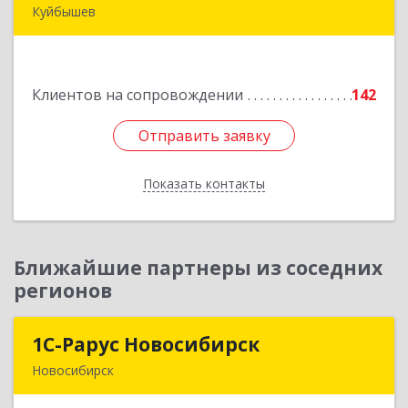
Куйбышев
632387, Новосибирская обл, Куйбышев г,
Тургенева ул, дом № 4
Клиентов на сопровождении
142
Подробнее
Отправить заявку
Отправить заявку
Показать контакты
Назад
Ближайшие партнеры из соседних
регионов
1С-Рарус Новосибирск
1С-Рарус Новосибирск
Новосибирск
630015, Новосибирская обл, Новосибирск г,