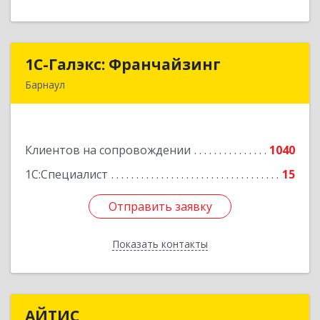
1С-Галэкс: Франчайзинг
1С-Галэкс: Франчайзинг
Барнаул
656015, Алтайский край, Барнаул г, Деповская
ул, дом № 7, каб.А-105
Клиентов на сопровождении
1040
Подробнее
1С:Специалист
15
Отправить заявку
Отправить заявку
Показать контакты
Назад
АЙТИС
АЙТИС