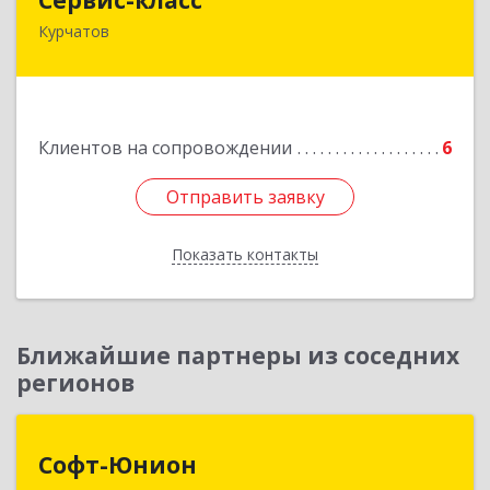
Курчатов
307251, Курская обл, Курчатовский р-н,
Курчатов г, Коммунистический пр-т, дом № 30,
корпус А
Подробнее
Клиентов на сопровождении
6
Отправить заявку
Отправить заявку
Показать контакты
Назад
Ближайшие партнеры из соседних
регионов
Софт-Юнион
Софт-Юнион