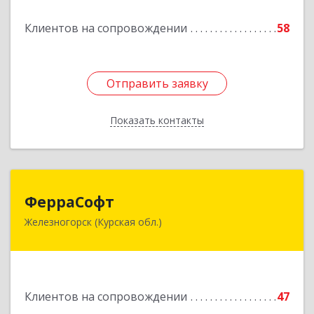
Подробнее
Клиентов на сопровождении
58
Отправить заявку
Отправить заявку
Показать контакты
Назад
ФерраСофт
ФерраСофт
Железногорск (Курская обл.)
307179, Курская обл, Железногорск г, Ленина ул,
дом № 92, корпус 1, оф.2-34
Подробнее
Клиентов на сопровождении
47