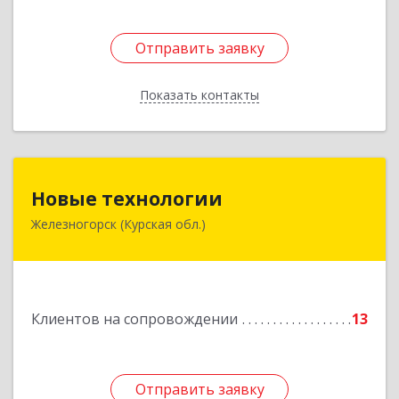
Отправить заявку
Отправить заявку
Показать контакты
Назад
Новые технологии
Новые технологии
Железногорск (Курская обл.)
307170, Курская обл, Железногорский р-н,
Железногорск г, Автолюбителей пер, дом № 5,
офис 7
Подробнее
Клиентов на сопровождении
13
Отправить заявку
Отправить заявку