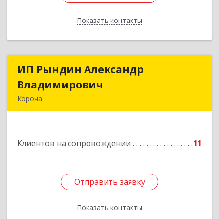
Показать контакты
Назад
ИП Рындин Александр
ИП Рындин Александр
Владимирович
Владимирович
Короча
309 201, Белгородская обл, Корочанский р-н,
Дальняя Игуменка с, Кураковка ул, дом № 76
Клиентов на сопровождении
11
Подробнее
Отправить заявку
Отправить заявку
Показать контакты
Назад