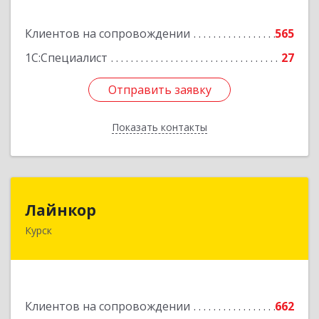
Подробнее
Клиентов на сопровождении
565
1С:Специалист
27
Отправить заявку
Отправить заявку
Показать контакты
Назад
Лайнкор
Лайнкор
Курск
305021, Курская обл, Курск г, Победы пр-кт, дом
№ 10, оф.№64
Подробнее
Клиентов на сопровождении
662