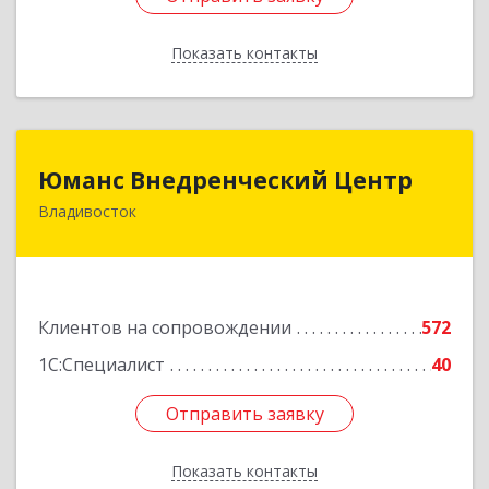
Показать контакты
Назад
Юманс Внедренческий Центр
Юманс Внедренческий Центр
Владивосток
690014, Приморский край, Владивосток г,
Некрасовская ул, дом № 48а
Подробнее
Клиентов на сопровождении
572
1С:Специалист
40
Отправить заявку
Отправить заявку
Показать контакты
Назад