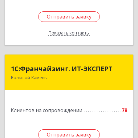
Отправить заявку
Отправить заявку
Показать контакты
Назад
1С:Франчайзинг. ИТ-ЭКСПЕРТ
1С:Франчайзинг. ИТ-ЭКСПЕРТ
Большой Камень
692806, Приморский край, Большой Камень г,
Карла Маркса ул, дом № 57, этаж 3
Подробнее
Клиентов на сопровождении
78
Отправить заявку
Отправить заявку