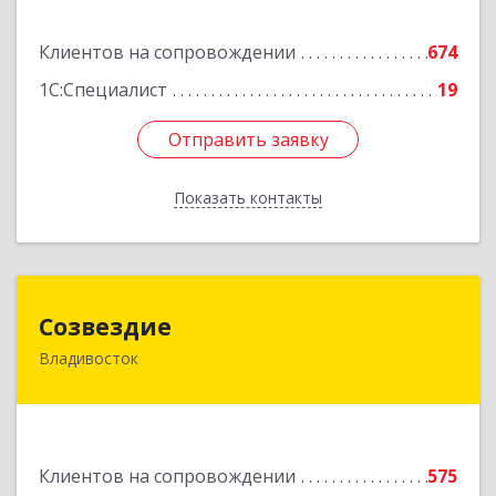
Подробнее
Клиентов на сопровождении
674
1С:Специалист
19
Отправить заявку
Отправить заявку
Показать контакты
Назад
Созвездие
Созвездие
Владивосток
690069, Приморский край, Владивосток г,
Тухачевского ул, дом № 62, кв.94
Подробнее
Клиентов на сопровождении
575