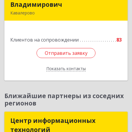
Владимирович
Владимирович
Кавалерово
692400, Приморский край, Кавалеровский р-н,
Горнореченский пгт, Октябрьская ул, дом № 5
Клиентов на сопровождении
83
Подробнее
Отправить заявку
Отправить заявку
Показать контакты
Назад
Ближайшие партнеры из соседних
регионов
Центр информационных
Центр информационных
технологий
технологий