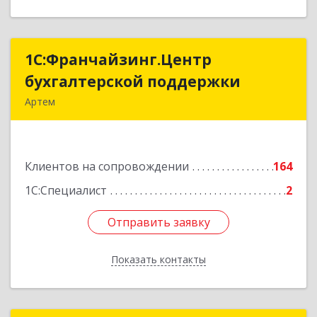
1С:Франчайзинг.Центр
1С:Франчайзинг.Центр
бухгалтерской поддержки
бухгалтерской поддержки
Артем
692760, Приморский край, Артем г, Фрунзе ул,
дом № 54А, каб.21
Клиентов на сопровождении
164
Подробнее
1С:Специалист
2
Отправить заявку
Отправить заявку
Показать контакты
Назад