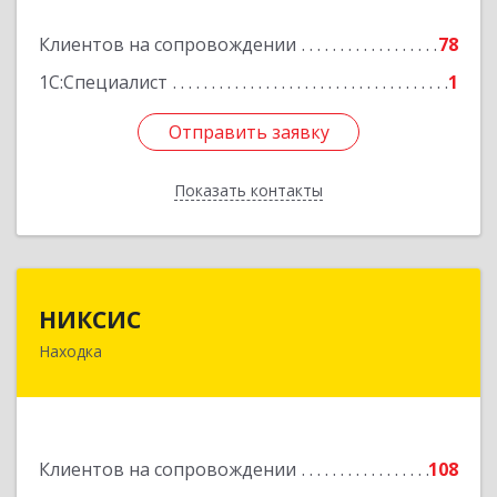
Клиентов на сопровождении
78
Подробнее
1С:Специалист
1
Отправить заявку
Отправить заявку
Показать контакты
Назад
НИКСИС
НИКСИС
Находка
692903, Приморский край, Находка г,
Находкинский пр-кт, дом № 84, кв.73А
Подробнее
Клиентов на сопровождении
108