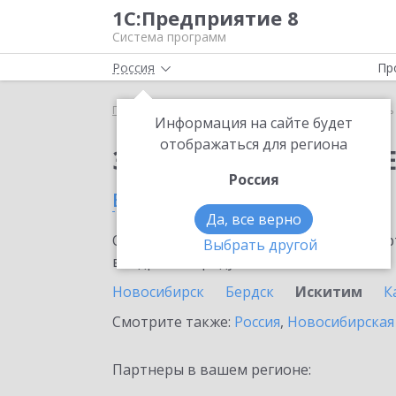
1С:Предприятие 8
Система программ
Россия
Пр
Главная
Сервисы ИТС
Модуль 1C:EDI
Модуль 
Информация на сайте будет
отображаться для региона
Заказать Модуль 1C:E
Россия
в Искитиме
Да, все верно
Ознакомьтесь с информационными карт
Выбрать другой
внедрение продукта.
Новосибирск
Бердск
Искитим
К
Смотрите также:
Россия
,
Новосибирская
Партнеры в вашем регионе: