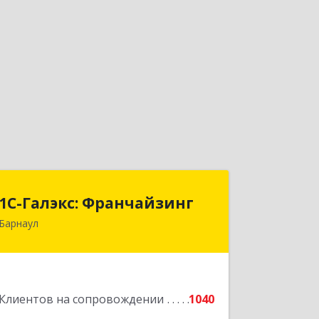
1С-Галэкс: Франчайзинг
1С-Галэкс: Франчайзинг
Барнаул
656015, Алтайский край, Барнаул г,
Деповская ул, дом № 7, каб.А-105
Подробнее
Клиентов на сопровождении
1040