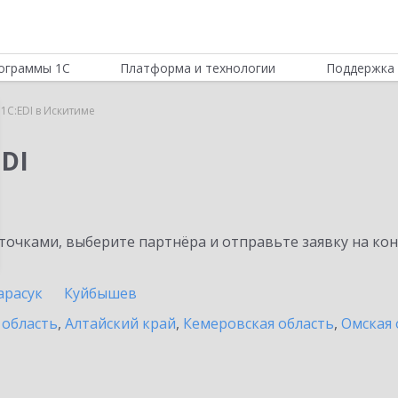
ограммы 1С
Платформа и технологии
Поддержка 
1C:EDI в Искитиме
DI
очками, выберите партнёра и отправьте заявку на ко
арасук
Куйбышев
 область
,
Алтайский край
,
Кемеровская область
,
Омская 