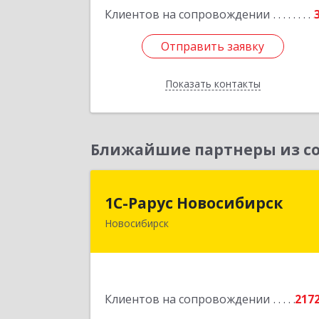
Клиентов на сопровождении
Отправить заявку
Отправить заявку
Показать контакты
Назад
Ближайшие партнеры из со
1С-Рарус Новосибирс
1С-Рарус Новосибирск
Новосибирск
630015, Новосибирская обл
Новосибирск г, Планетная ул, дом 
30,производственный корпус 2Б
пом.5
Клиентов на сопровождении
217
Подробне