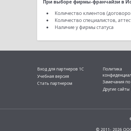
При выборе фирмы-франчайзи в Ис
Количество клиентов (договоро
Количество специалистов, атте
Наличие у фирмы статуса
Вход для партнеров 1С
Политика
конфиденциа
Учебная версия
Замечания по
Стать партнером
Другие сайты
© 2011- 2026 ОО