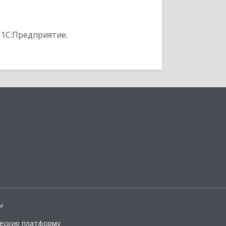
 1С:Предприятие.
ы
ческую платформу