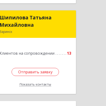
Шипилова Татьяна
Шипилова Татьяна
Михайловна
Михайловна
Заринск
Подробнее
Клиентов на сопровождении
13
Отправить заявку
Отправить заявку
Показать контакты
Назад