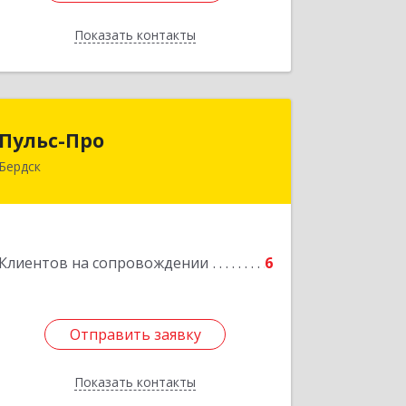
Показать контакты
Назад
Пульс-Про
Пульс-Про
Бердск
633010, Новосибирская обл, Бердск,
Ленина, дом № 89/8, оф.509
Подробнее
Клиентов на сопровождении
6
Отправить заявку
Отправить заявку
Показать контакты
Назад