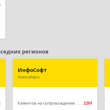
3
седних регионов
к
ИнфоСофт
ИнфоСофт
Новосибирск
,
630091, Новосибирская обл,
№
Новосибирск г, Крылова ул, дом № 31
,
а
Подробнее
2
Клиентов на сопровождении
2201
е