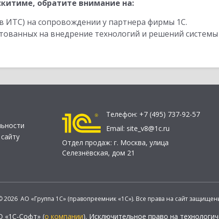
китиме, обратите внимание на:
в ИТС) на сопровождении у партнера фирмы 1С.
стованных на внедрение технологий и решений системы
Телефон:
+7 (495) 737-92-57
льности
Email:
site_v8@1c.ru
 сайту
Отдел продаж:
г. Москва
,
улица
Селезнёвская, дом 21
© 2026 АО «Группа 1С» (правопреемник «1С»). Все права на сайт защищен
О «1С-Софт» (
о компании
). Исключительное право на технологи