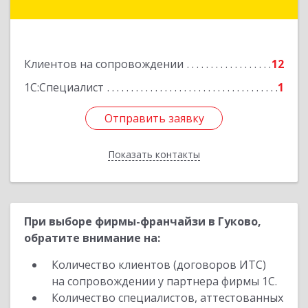
Куйбышева ул, дом № 6, кв.2
Подробнее
Клиентов на сопровождении
12
1С:Специалист
1
Отправить заявку
Отправить заявку
Показать контакты
Назад
При выборе фирмы-франчайзи в Гуково,
обратите внимание на:
Количество клиентов (договоров ИТС)
на сопровождении у партнера фирмы 1С.
Количество специалистов, аттестованных