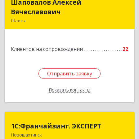
Шаповалов Алексей
Шаповалов Алексей
Вячеславович
Вячеславович
Шахты
346510, Шахты г, Ленина ул, дом № 142
Подробнее
Клиентов на сопровождении
22
Отправить заявку
Отправить заявку
Показать контакты
Назад
1С:Франчайзинг. ЭКСПЕРТ
1С:Франчайзинг. ЭКСПЕРТ
Новошахтинск
346901, Ростовская обл, Новошахтинск г,