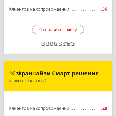
Подробнее
Клиентов на сопровождении
36
Отправить заявку
Отправить заявку
Показать контакты
Назад
1С:Франчайзи Смарт решения
1С:Франчайзи Смарт решения
Каменск-Шахтинский
347800, Ростовская обл, Каменск-Шахтинский г,
Ворошилова ул, дом № 152
Подробнее
Клиентов на сопровождении
28