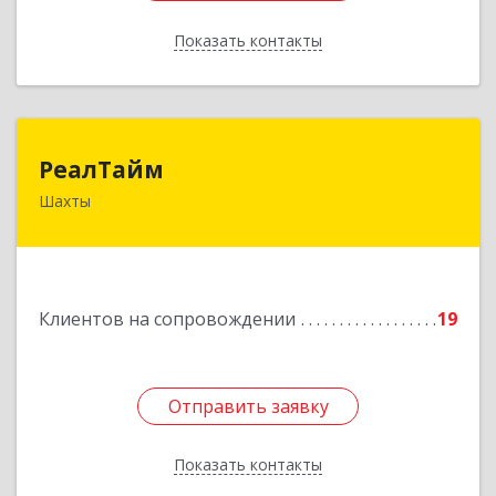
Показать контакты
Назад
РеалТайм
РеалТайм
Шахты
346504, Ростовская обл, Шахты г,
Чернышевского ул, дом № 42
Подробнее
Клиентов на сопровождении
19
Отправить заявку
Отправить заявку
Показать контакты
Назад