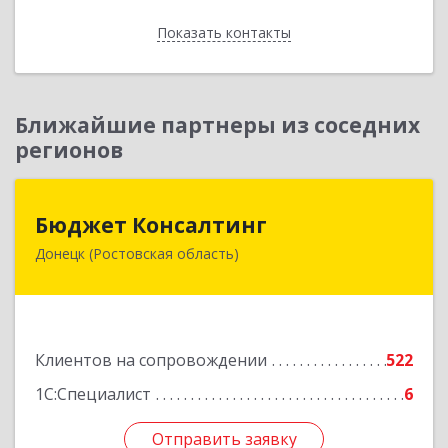
Показать контакты
Назад
Ближайшие партнеры из соседних
регионов
Бюджет Консалтинг
Бюджет Консалтинг
Донецк (Ростовская область)
346338, Ростовская обл, г.о. Город Донецк,
Донецк г, 12-й кв-л, дом № 10, оф.28
Подробнее
Клиентов на сопровождении
522
1С:Специалист
6
Отправить заявку
Отправить заявку