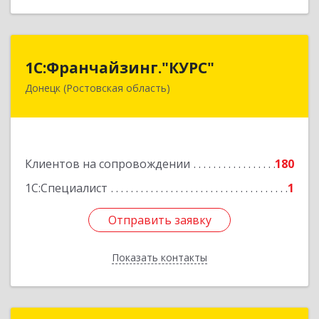
1С:Франчайзинг."КУРС"
1С:Франчайзинг."КУРС"
Донецк (Ростовская область)
346330, Ростовская обл, Донецк г, Благодатный
пер, дом № 16
Подробнее
Клиентов на сопровождении
180
1С:Специалист
1
Отправить заявку
Отправить заявку
Показать контакты
Назад