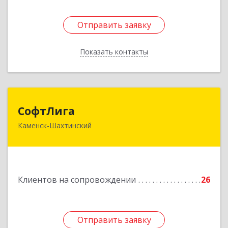
Отправить заявку
Отправить заявку
Показать контакты
Назад
СофтЛига
СофтЛига
Каменск-Шахтинский
347800, Ростовская обл, Каменск-Шахтинский г,
Желябова ул, дом № 33А
Подробнее
Клиентов на сопровождении
26
Отправить заявку
Отправить заявку