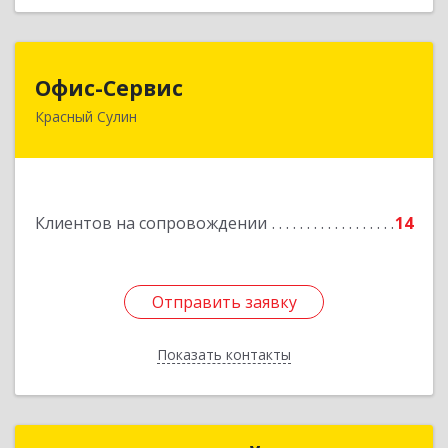
Офис-Сервис
Офис-Сервис
Красный Сулин
346350, Ростовская обл, р-н Красносулинский,
Красный Сулин г, Заводская ул, дом № 1
Подробнее
Клиентов на сопровождении
14
Отправить заявку
Отправить заявку
Показать контакты
Назад