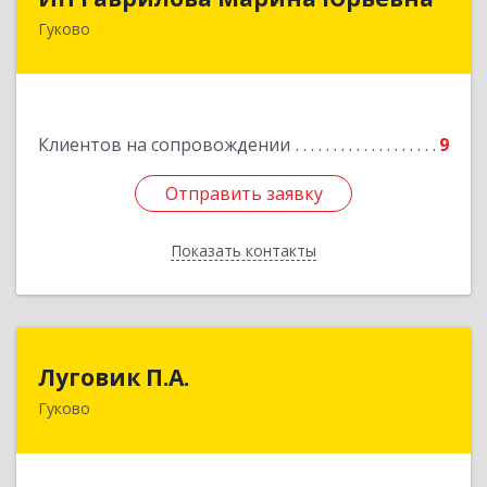
Гуково
Подробнее
Клиентов на сопровождении
9
Отправить заявку
Отправить заявку
Показать контакты
Назад
Луговик П.А.
Луговик П.А.
Гуково
Подробнее