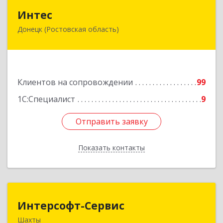
Интес
Интес
Донецк (Ростовская область)
346330, Ростовская обл, Донецк г, 60-й кв-л,
дом № 6 ( пристройка)
Подробнее
Клиентов на сопровождении
99
1С:Специалист
9
Отправить заявку
Отправить заявку
Показать контакты
Назад
Интерсофт-Сервис
Интерсофт-Сервис
Шахты
346480, Ростовская обл, Шахты г, Советская ул,